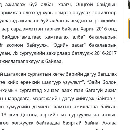
гад ажиллаж буй албан хаагч, Онцгой байдлын
баримжаа олгоход хувь нэмрээ оруулах зорилгоор
ууллагад ажиллаж буй албан хаагчдын мэргэжлийн
угаар сард эмхэтгэн гаргаж байсан. Харин 2016 онд
байдал-гамшгаас хамгаалах алба” бакалаврын
г зохион байгуулж, “Эдийн засаг” бакалаврын
лан, Их сургуулийн захирлаар батлуулж 2016-2017
ажиллагааг эхлүүлж байлаа.
й шаталсан сургалтын хөтөлбөрийн дагуу багшлах
ээ хийх ерөнхий шалгуур үзүүлэлт”, “Зайн болон
нхимын сургалтад хичээл заах гээд багагүй ажил
н шаардлага, мэргэжлийн дагуу хийгдэж байгаа ч
он хүмүүсийн дэмжлэг хамтын ажиллагаа байсан
д 13 жил Дотоод хэргийн их сургуулиасаа ажлын
йгөө хөгжүүлж байгаадаа баяртай байна. Ажлаа