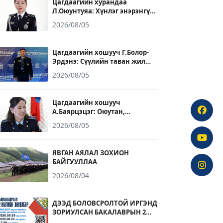
Цагдаагийн хурандаа
Л.Оюунтуяа: Хүнлэг энэрэнгүй,
үнэнч шударга байх зарчмыг
2026/08/05
ажил, амьдралдаа баримталж
явдаг
Цагдаагийн хошууч Г.Болор-
Эрдэнэ: Сүүлийн таван жил
ирээдүйн хууль сахиулагчдыг
2026/08/05
бэлтгэх үйлсэд үр бүтээлтэй
ажилласан он жилүүд байлаа
Цагдаагийн хошууч
А.Баярцэцэг: Оюутан,
сонсогчдоо зөвхөн мэдлэгээр
2026/08/05
бус ёс зүй, зөв хандлага, бие
даан суралцах чадвараар
төлөвшүүлэхэд хувь нэмрээ
ЯВГАН АЯЛАЛ ЗОХИОН
оруулахыг зорьдог
БАЙГУУЛЛАА
2026/08/04
ДЭЭД БОЛОВСРОЛТОЙ ИРГЭНД
ЗОРИУЛСАН БАКАЛАВРЫН 2
ЖИЛИЙН ХӨТӨЛБӨРИЙН