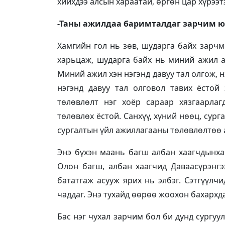
хийхдээ алсын хараатай, өргөн цар хүрээт
-Таны ажилдаа баримталдаг зарчим ю
Хамгийн гол нь зөв, шударга байх зарчм
харьцаж, шударга байх нь миний ажил 
Миний ажил хэн нэгэнд давуу тал олгож, н
нэгэнд давуу тал олговол тавих ёстой
төлөвлөлт нэг хоёр сараар хязгаарла
төлөвлөх ёстой. Санхүү, хүний нөөц, сур
сургалтын үйл ажиллагааны төлөвлөлтөө 
Энэ бүхэн маань багш албан хаагчдынхаа
Олон багш, албан хаагчид Даваасүрэнгээ
бататгаж асууж ярих нь элбэг. Сэтгүүлч
чаддаг. Энэ тухайд өөрөө жоохон бахархда
Бас нэг чухал зарчим бол би дунд сургуу