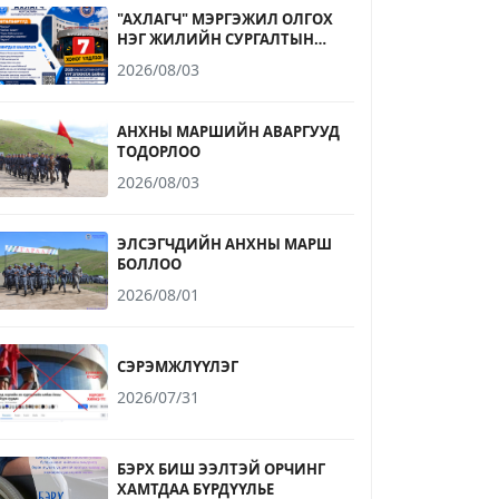
"АХЛАГЧ" МЭРГЭЖИЛ ОЛГОХ
НЭГ ЖИЛИЙН СУРГАЛТЫН
ЭЛСЭЛТИЙН БҮРТГЭЛ
2026/08/03
ДУУСАХАД 7 ХОНОГ ҮЛДЛЭЭ
АНХНЫ МАРШИЙН АВАРГУУД
ТОДОРЛОО
2026/08/03
ЭЛСЭГЧДИЙН АНХНЫ МАРШ
БОЛЛОО
2026/08/01
СЭРЭМЖЛҮҮЛЭГ
2026/07/31
БЭРХ БИШ ЭЭЛТЭЙ ОРЧИНГ
ХАМТДАА БҮРДҮҮЛЬЕ