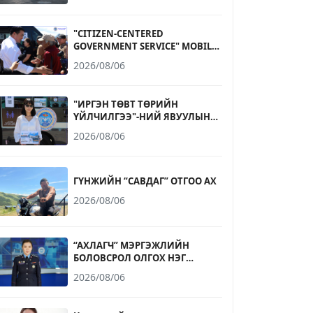
"CITIZEN-CENTERED
GOVERNMENT SERVICE" MOBILE
OFFICE OPERATES AT
2026/08/06
NARANTUUL TRADE CENTER
"ИРГЭН ТӨВТ ТӨРИЙН
ҮЙЛЧИЛГЭЭ"-НИЙ ЯВУУЛЫН
ОФФИС НАРАНТУУЛ
2026/08/06
ХУДАЛДААНЫ ТӨВД
АЖИЛЛАЛАА
ГҮНЖИЙН “САВДАГ” ОТГОО АХ
2026/08/06
“АХЛАГЧ” МЭРГЭЖЛИЙН
БОЛОВСРОЛ ОЛГОХ НЭГ
ЖИЛИЙН СУРГАЛТАД БҮРЭН
2026/08/06
ДУНД БОЛОВСРОЛТОЙ 17-20
НАСНЫ ИРГЭД ЭЛСЭХ
БОЛОМЖТОЙ