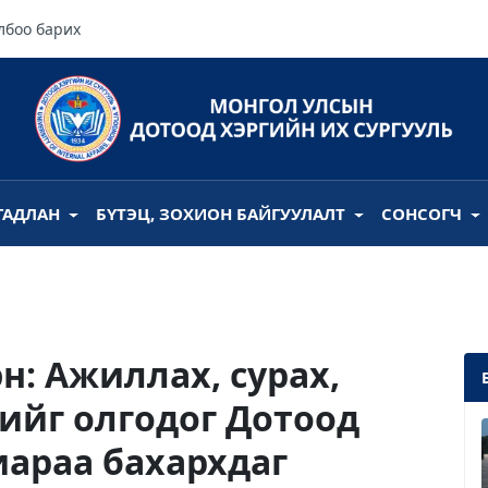
лбоо барих
ГАДЛАН
БҮТЭЦ, ЗОХИОН БАЙГУУЛАЛТ
СОНСОГЧ
н: Ажиллах, сурах,
ийг олгодог Дотоод
иараа бахархдаг