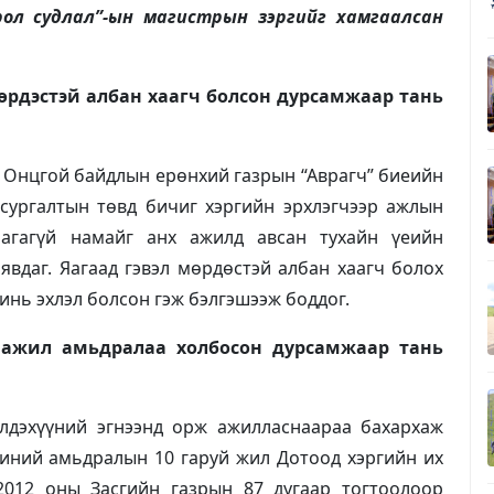
рол судлал”-ын магистрын зэргийг хамгаалсан
өрдэстэй албан хаагч болсон дурсамжаар тань
д Онцгой байдлын ерөнхий газрын “Аврагч” биеийн
 сургалтын төвд бичиг хэргийн эрхлэгчээр ажлын
лагагүй намайг анх ажилд авсан тухайн үеийн
явдаг. Яагаад гэвэл мөрдөстэй албан хаагч болох
нь эхлэл болсон гэж бэлгэшээж боддог.
а ажил амьдралаа холбосон дурсамжаар тань
элдэхүүний эгнээнд орж ажилласнаараа бахархаж
миний амьдралын 10 гаруй жил Дотоод хэргийн их
2012 оны Засгийн газрын 87 дугаар тогтоолоор