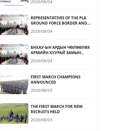
2026/08/04
БҮРТГЭЛ ЭХЭЛЛЭЭ
REPRESENTATIVES OF THE PLA
GROUND FORCE BORDER AND
COASTAL DEFENSE UNIVERSITY
2026/08/04
RECEIVED
БНХАУ-ЫН АРДЫН ЧӨЛӨӨЛӨХ
АРМИЙН ХУУРАЙ ЗАМЫН
ЦЭРГИЙН ХИЛ, ДАЛАЙН
2026/08/04
ХАМГААЛАЛТЫН ДЭЭД
СУРГУУЛИЙН
ТӨЛӨӨЛӨГЧДИЙГ ХҮЛЭЭН АВЧ
FIRST MARCH CHAMPIONS
УУЛЗЛАА
ANNOUNCED
2026/08/03
THE FIRST MARCH FOR NEW
RECRUITS HELD
2026/08/03