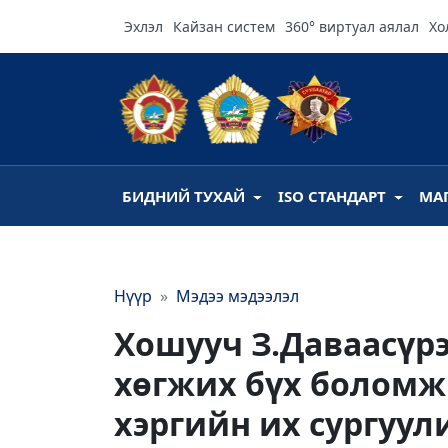
Эхлэл
Кайзан систем
360° виртуал аялал
Хо
БИДНИЙ ТУХАЙ
ISO СТАНДАРТ
МА
Нүүр
Мэдээ мэдээлэл
Хошууч З.Даваасүрэ
хөгжих бүх боломж
хэргийн их сургуул