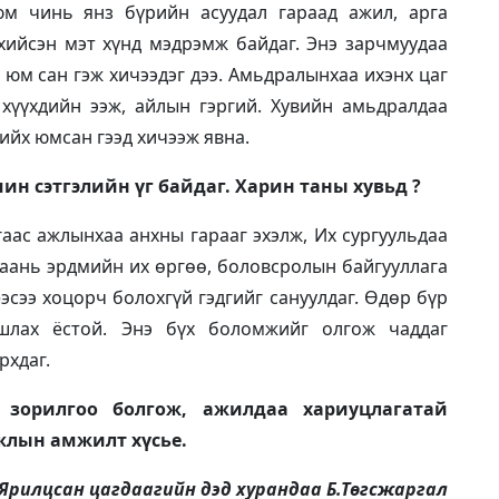
юм чинь янз бүрийн асуудал гараад ажил, арга
хийсэн мэт хүнд мэдрэмж байдаг. Энэ зарчмуудаа
 юм сан гэж хичээдэг дээ. Амьдралынхаа ихэнх цаг
 хүүхдийн ээж, айлын гэргий. Хувийн амьдралдаа
ийх юмсан гээд хичээж явна.
ин сэтгэлийн үг байдаг. Харин таны хувьд ?
ас ажлынхаа анхны гарааг эхэлж, Их сургуульдаа
маань эрдмийн их өргөө, боловсролын байгууллага
эсээ хоцорч болохгүй гэдгийг сануулдаг. Өдөр бүр
агшлах ёстой. Энэ бүх боломжийг олгож чаддаг
рхдаг.
м зорилгоо болгож, ажилдаа хариуцлагатай
ажлын амжилт хүсье.
Ярилцсан цагдаагийн дэд хурандаа Б.Төгсжаргал