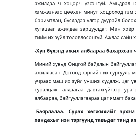
ажилдаа ч хоцорч үзсэнгүй. Амьдрал 
хэмжээнээс цөөхөн минут хоцроход гэм 
баримтлан, бусдадаа үлгэр дуурайл болох
хугацааг ажилдаа зарцуулдаг. Мөн хоёр
тийм их зүйл төлөвлөсөнгүй. Ажлаа сайн х
-Хүн бүхэнд ажил албаараа бахархсан ч
Миний хувьд Онцгой байдлын байгууллага
ажилласан. Дотоод хэргийн их сургууль 
учраас маш их зүйл уншиж судалж, цаг үе
суралцаж, алдаагаа давтахгүйгээр ур
албаараа, байгууллагаараа цаг ямагт баха
-Баярлалаа. Сурах хөгжихийг эрхэ
хандахыг нэн тэргүүнд тавьдаг танд 