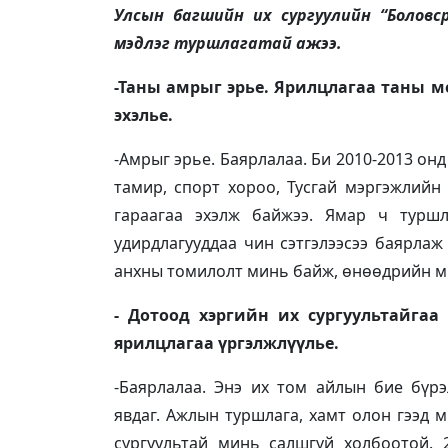
Улсын багшийн их сургуулийн “Боловс
мэдлэг туршлагатай ажээ.
-Таны амрыг эрье. Ярилцлагаа таны м
эхэлье.
-Амрыг эрье. Баярлалаа. Би 2010-2013 он
тамир, спорт хороо, Тусгай мэргэжлийн
гараагаа эхэлж байжээ. Ямар ч турш
удирдлагууддаа чин сэтгэлээсээ баярлаж 
анхны томилолт минь байж, өнөөдрийн ми
- Дотоод хэргийн их сургуультайга
ярилцлагаа үргэлжлүүлье.
-Баярлалаа. Энэ их том айлын бие бүр
явдаг. Ажлын туршлага, хамт олон гээд 
сургуультай минь салшгүй холбоотой. 