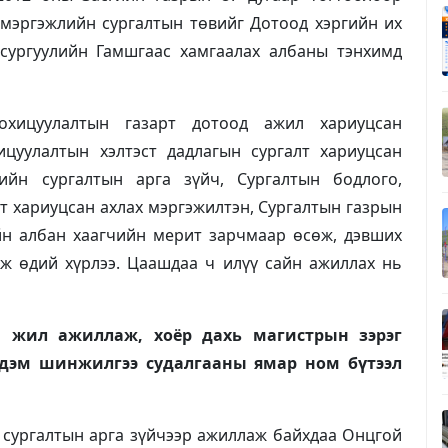
мэргэжлийн сургалтын төвийг Дотоод хэргийн их
 сургуулийн Гамшгаас хамгаалах албаны тэнхимд
охицуулалтын газарт дотоод ажил хариуцсан
ицуулалтын хэлтэст дадлагын сургалт хариуцсан
ийн сургалтын арга зүйч, Сургалтын бодлого,
т хариуцсан ахлах мэргэжилтэн, Сургалтын газрын
йн албан хаагчийн мерит зарчмаар өсөж, дэвших
ж өдий хүрлээ. Цаашдаа ч илүү сайн ажиллах нь
уй жил ажиллаж, хоёр дахь магистрын зэрэг
рдэм шинжилгээ судалгааны ямар ном бүтээл
 сургалтын арга зүйчээр ажиллаж байхдаа Онцгой