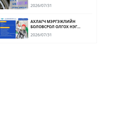
2026/07/31
АХЛАГЧ МЭРГЭЖЛИЙН
БОЛОВСРОЛ ОЛГОХ НЭГ
ЖИЛИЙН СУРГАЛТЫН
2026/07/31
ЭЛСЭЛТИЙН БҮРТГЭЛ
2026.08.09-НИЙ ӨДРИЙН 17.00
ЦАГ ХҮРТЭЛ ҮРГЭЛЖИЛНЭ