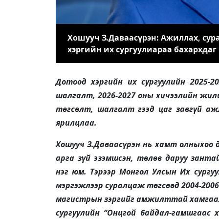
Хошууч З.Даваасүрэн: Ажиллах, сур
хэргийн их сургуулиараа бахархдаг
Дотоод хэргийн их сургуулийн 2025-
шалгалт, 2026-2027 оны хичээлийн жил
төгсөлт, шалгалт гээд цаг завгүй аж
ярилцлаа.
Хошууч З.Даваасүрэн нь хамт олныхоо 
арга зүй эзэмшсэн, төлөв даруу занта
нэг юм. Тэрээр Монгол Улсын Их сургу
мэргэжлээр суралцаж төгсөөд 2004-200
магистрын зэргийг амжилттай хамгаалс
сургуулийн “Онцгой байдал-гамшгаас 