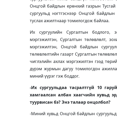
Онцгой байдлын ерөнхий газрын Тусгай 
сургуульд нэгтгэснээр Онцгой байдлын
туслах ажилтнаар томилогдож байлаа.
Их сургуулийн Сургалтын бодлого, з
мэргэжилтэн, Сургалтын төлөвлөлт, зох
мэргэжилтэн, Онцгой байдлын сургуул
төлөвлөлтийн газарт Сургалтын төлөвлөл
чиглэлийн ахлах мэргэжилтэн гээд төри
дүрэм журмын дагуу томилогдон ажилла
миний үүрэг гэж боддог.
-Их сургуульдаа тасралтгүй 10 гар
хамгаалсан албан хаагчийн хувьд э
туурвисан бэ? Энэ талаар онцолбол?
-Миний хувьд Онцгой байдлын сургуульд