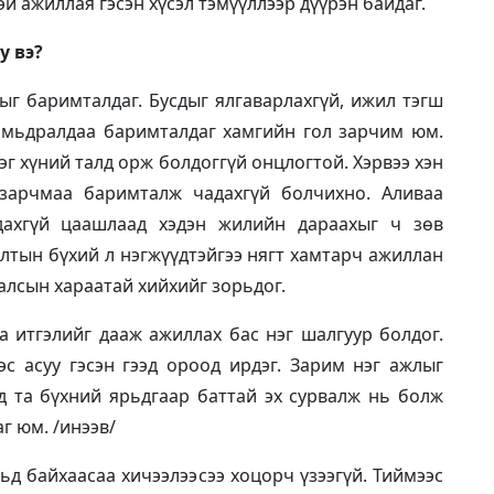
эй ажиллая гэсэн хүсэл тэмүүллээр дүүрэн байдаг.
у вэ?
ыг баримталдаг. Бусдыг ялгаварлахгүй, ижил тэгш
амьдралдаа баримталдаг хамгийн гол зарчим юм.
эг хүний талд орж болдоггүй онцлогтой. Хэрвээ хэн
 зарчмаа баримталж чадахгүй болчихно. Аливаа
гдахгүй цаашлаад хэдэн жилийн дараахыг ч зөв
галтын бүхий л нэгжүүдтэйгээ нягт хамтарч ажиллан
алсын хараатай хийхийг зорьдог.
 итгэлийг дааж ажиллах бас нэг шалгуур болдог.
с асуу гэсэн гээд ороод ирдэг. Зарим нэг ажлыг
ид та бүхний ярьдгаар баттай эх сурвалж нь болж
г юм. /инээв/
льд байхаасаа хичээлээсээ хоцорч үзээгүй. Тиймээс