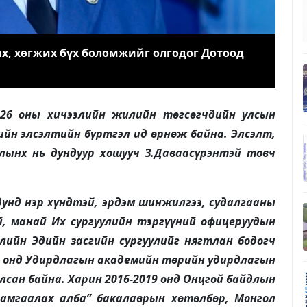
ах, хөгжих бүх боломжийг олгодог Дотоод
2026 оны хичээлийн жилийн төгсөгчдийн улсын
ийн элсэлтийн бүртгэл ид өрнөж байна. Элсэлт,
лынх нь дундуур хошууч З.Даваасүрэнтэй товч
дунд нэр хүндтэй, эрдэм шинжилгээ, судалгааны
й, манай Их сургуулийн тэргүүний офицеруудын
улийн Эдийн засгийн сургуулийг нягтлан бодогч
6 онд Удирдлагын академийн төрийн удирдлагын
ан байна. Харин 2016-2019 онд Онцгой байдлын
хамгаалах алба” бакалаврын хөтөлбөр, Монгол