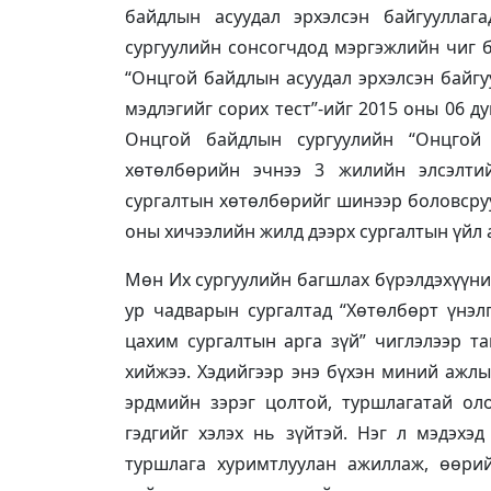
байдлын асуудал эрхэлсэн байгуулла
сургуулийн сонсогчдод мэргэжлийн чиг 
“Онцгой байдлын асуудал эрхэлсэн байг
мэдлэгийг сорих тест”-ийг 2015 оны 06 д
Онцгой байдлын сургуулийн “Онцгой 
хөтөлбөрийн эчнээ 3 жилийн элсэлтий
сургалтын хөтөлбөрийг шинээр боловсруу
оны хичээлийн жилд дээрх сургалтын үйл 
Мөн Их сургуулийн багшлах бүрэлдэхүүни
ур чадварын сургалтад “Хөтөлбөрт үнэлг
цахим сургалтын арга зүй” чиглэлээр та
хийжээ. Хэдийгээр энэ бүхэн миний ажлы
эрдмийн зэрэг цолтой, туршлагатай ол
гэдгийг хэлэх нь зүйтэй. Нэг л мэдэхэ
туршлага хуримтлуулан ажиллаж, өөри