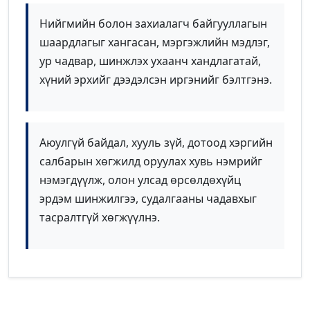
Нийгмийн болон захиалагч байгууллагын
шаардлагыг хангасан, мэргэжлийн мэдлэг,
ур чадвар, шинжлэх ухаанч хандлагатай,
хүний эрхийг дээдэлсэн иргэнийг бэлтгэнэ.
Аюулгүй байдал, хууль зүй, дотоод хэргийн
салбарын хөгжилд оруулах хувь нэмрийг
нэмэгдүүлж, олон улсад өрсөлдөхүйц
эрдэм шинжилгээ, судалгааны чадавхыг
тасралтгүй хөгжүүлнэ.