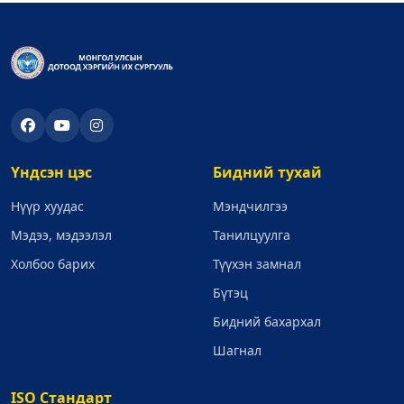
Үндсэн цэс
Бидний тухай
Нүүр хуудас
Мэндчилгээ
Мэдээ, мэдээлэл
Танилцуулга
Холбоо барих
Түүхэн замнал
Бүтэц
Бидний бахархал
Шагнал
ISO Стандарт