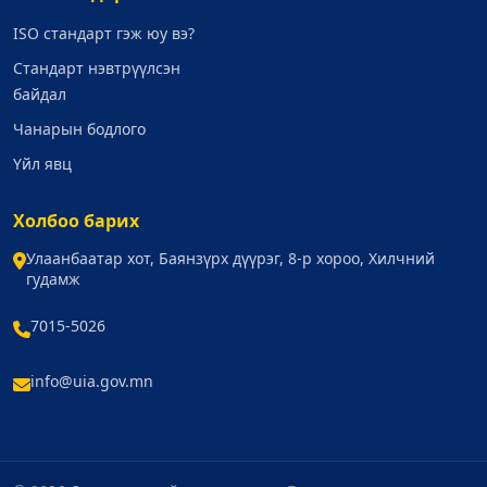
ISO стандарт гэж юу вэ?
Стандарт нэвтрүүлсэн
байдал
Чанарын бодлого
Үйл явц
Холбоо барих
Улаанбаатар хот, Баянзүрх дүүрэг, 8-р хороо, Хилчний
гудамж
7015-5026
info@uia.gov.mn