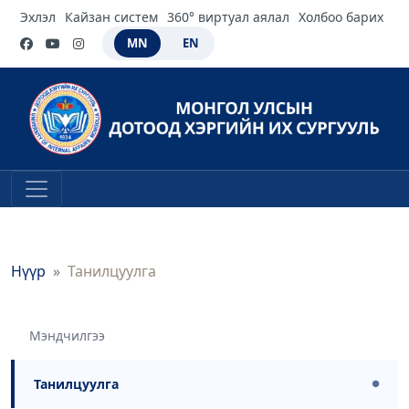
Эхлэл
Кайзан систем
360° виртуал аялал
Холбоо барих
MN
EN
Нүүр
Танилцуулга
Мэндчилгээ
Танилцуулга
●