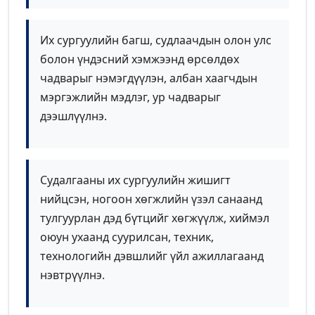
Их сургуулийн багш, судлаачдын олон улс
болон үндэсний хэмжээнд өрсөлдөх
чадварыг нэмэгдүүлэн, албан хаагчдын
мэргэжлийн мэдлэг, ур чадварыг
дээшлүүлнэ.
Судалгааны их сургуулийн жишигт
нийцсэн, ногоон хөгжлийн үзэл санаанд
тулгуурлан дэд бүтцийг хөгжүүлж, хиймэл
оюун ухаанд суурилсан, техник,
технологийн дэвшлийг үйл ажиллагаанд
нэвтрүүлнэ.