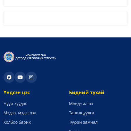
Үндсэн цэс
Бидний тухай
Нүүр хуудас
Мэндчилгээ
Мэдээ, мэдээлэл
Танилцуулга
Холбоо барих
Түүхэн замнал