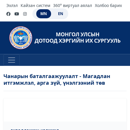
Эхлэл
Кайзан систем
360° виртуал аялал
Холбоо барих
MN
EN
Чанарын баталгаажуулалт - Магадлан
итгэмжлэл, арга зүй, үнэлгээний төв