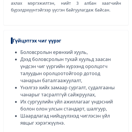
ахлах мэргэжилтэн, нийт 3 албан хаагчийн
бүрэлдэхүүнтэйгээр үүсгэн байгуулагдаж байсан.
Гүйцэтгэх чиг үүрэг
Боловсролын ерөнхий хууль,
Дээд боловсролын тухай хуульд заасан
үндсэн чиг үүргийн хүрээнд оролцогч
талуудын оролцоотойгоор дотоод
чанарын баталгаажуулалт,
Үнэлгээ хийх замаар сургалт, судалгааны
чанарыг тасралтгүй сайжруулах,
Их сургуулийн үйл ажиллагааг үндэсний
болон олон улсын стандарт, шалгуур,
Шаардлагад нийцүүлэхэд чиглэсэн үйл
явцыг хэрэгжүүлнэ.