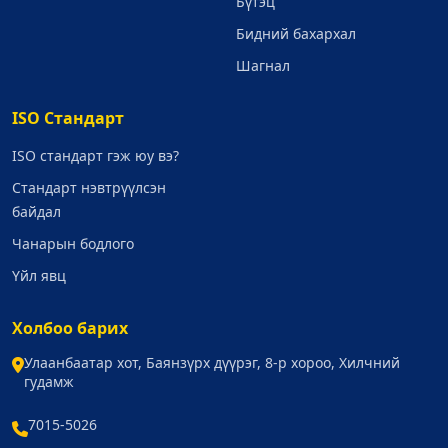
Бүтэц
Бидний бахархал
Шагнал
ISO Стандарт
ISO стандарт гэж юу вэ?
Стандарт нэвтрүүлсэн
байдал
Чанарын бодлого
Үйл явц
Холбоо барих
Улаанбаатар хот, Баянзүрх дүүрэг, 8-р хороо, Хилчний
гудамж
7015-5026