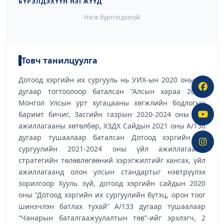
БҮРЭЛДЭХҮҮН НЭГЖҮҮД
Нэгж бүртгэгдээгүй
Товч танилцуулга
Дотоод хэргийн их сургууль нь УИХ-ын 2020 оны 52
дугаар тогтоолоор баталсан “Алсын хараа 2050”
Монгол Улсын урт хугацааны хөгжлийн бодлогын
баримт бичиг, Засгийн газрын 2020-2024 оны үйл
ажиллагааны хөтөлбөр, ХЗДХ Сайдын 2021 оны А/150
дугаар тушаалаар баталсан Дотоод хэргийн их
сургуулийн 2021-2024 оны үйл ажиллагааны
стратегийн төлөвлөгөөний хэрэгжилтийг хангах, үйл
ажиллагаанд олон улсын стандартыг нэвтрүүлэх
зорилгоор Хууль зүй, дотоод хэргийн сайдын 2020
оны “Дотоод хэргийн их сургуулийн бүтэц, орон тоог
шинэчлэн батлах тухай” А/133 дугаар тушаалаар
“Чанарын баталгаажуулалтын төв”-ийг эрхлэгч, 2