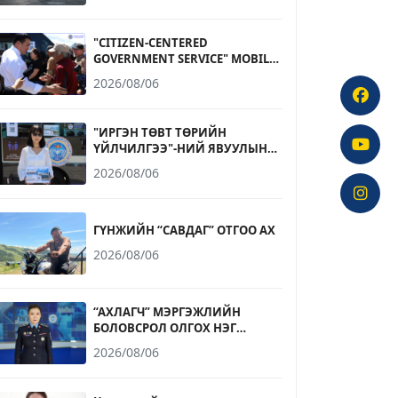
"CITIZEN-CENTERED
GOVERNMENT SERVICE" MOBILE
OFFICE OPERATES AT
2026/08/06
NARANTUUL TRADE CENTER
"ИРГЭН ТӨВТ ТӨРИЙН
ҮЙЛЧИЛГЭЭ"-НИЙ ЯВУУЛЫН
ОФФИС НАРАНТУУЛ
2026/08/06
ХУДАЛДААНЫ ТӨВД
АЖИЛЛАЛАА
ГҮНЖИЙН “САВДАГ” ОТГОО АХ
2026/08/06
“АХЛАГЧ” МЭРГЭЖЛИЙН
БОЛОВСРОЛ ОЛГОХ НЭГ
ЖИЛИЙН СУРГАЛТАД БҮРЭН
2026/08/06
ДУНД БОЛОВСРОЛТОЙ 17-20
НАСНЫ ИРГЭД ЭЛСЭХ
БОЛОМЖТОЙ