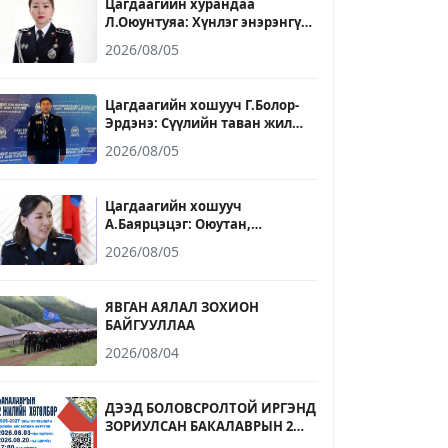
Цагдаагийн хурандаа
Л.Оюунтуяа: Хүнлэг энэрэнгүй,
үнэнч шударга байх зарчмыг
2026/08/05
ажил, амьдралдаа баримталж
явдаг
Цагдаагийн хошууч Г.Болор-
Эрдэнэ: Сүүлийн таван жил
ирээдүйн хууль сахиулагчдыг
2026/08/05
бэлтгэх үйлсэд үр бүтээлтэй
ажилласан он жилүүд байлаа
Цагдаагийн хошууч
А.Баярцэцэг: Оюутан,
сонсогчдоо зөвхөн мэдлэгээр
2026/08/05
бус ёс зүй, зөв хандлага, бие
даан суралцах чадвараар
төлөвшүүлэхэд хувь нэмрээ
ЯВГАН АЯЛАЛ ЗОХИОН
оруулахыг зорьдог
БАЙГУУЛЛАА
2026/08/04
ДЭЭД БОЛОВСРОЛТОЙ ИРГЭНД
ЗОРИУЛСАН БАКАЛАВРЫН 2
ЖИЛИЙН ХӨТӨЛБӨРИЙН