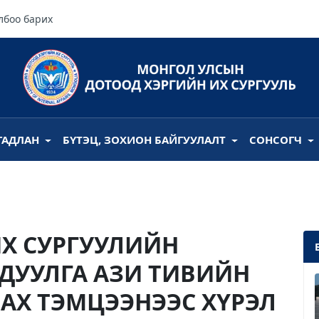
лбоо барих
ГАДЛАН
БҮТЭЦ, ЗОХИОН БАЙГУУЛАЛТ
СОНСОГЧ
ИХ СУРГУУЛИЙН
ДУУЛГА АЗИ ТИВИЙН
АХ ТЭМЦЭЭНЭЭС ХҮРЭЛ