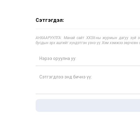
Сэтгэгдэл:
АНХААРУУЛГА: Манай сайт ХХЗХ-ны журмын дагуу зүй зох
бусдын эрх ашгийг хүндэтгэн үзнэ үү. Хэм хэмжээ зөрчсөн 