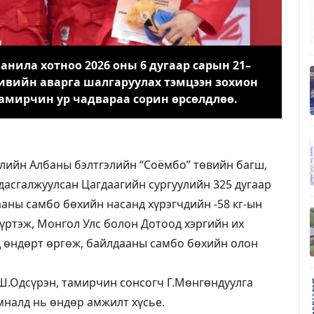
нила хотноо 2026 оны 6 дугаар сарын 21–
тивийн аварга шалгаруулах тэмцээн зохион
тамирчин ур чадвараа сорин өрсөлдлөө.
улийн Албаны бэлтгэлийн “Соёмбо” төвийн багш,
дасгалжуулсан Цагдаагийн сургуулийн 325 дугаар
аны самбо бөхийн насанд хүрэгчдийн -58 кг-ын
үртэж, Монгол Улс болон Дотоод хэргийн их
д өндөрт өргөж, байлдааны самбо бөхийн олон
 Ш.Одсүрэн, тамирчин сонсогч Г.Мөнгөндуулга
мналд нь өндөр амжилт хүсье.