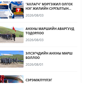
"АХЛАГЧ" МЭРГЭЖИЛ ОЛГОХ
НЭГ ЖИЛИЙН СУРГАЛТЫН
ЭЛСЭЛТИЙН БҮРТГЭЛ
2026/08/03
ДУУСАХАД 7 ХОНОГ ҮЛДЛЭЭ
АНХНЫ МАРШИЙН АВАРГУУД
ТОДОРЛОО
2026/08/03
ЭЛСЭГЧДИЙН АНХНЫ МАРШ
БОЛЛОО
2026/08/01
СЭРЭМЖЛҮҮЛЭГ
2026/07/31
БЭРХ БИШ ЭЭЛТЭЙ ОРЧИНГ
ХАМТДАА БҮРДҮҮЛЬЕ