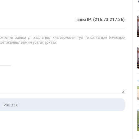
Таны IP: (216.73.217.36)
исгүй зарим үг, хэллэгийг хязгаарласан тул Та сэтгэгдэл бичихдээ
сэтгэгдлийг админ устгах эрхтэй.
Илгээх