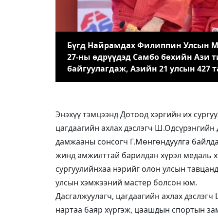
Бүгд Найрамдах Филиппин Улсын Ма
27-ны өдрүүдэд Самбо бөхийн Ази 
байгуулагдаж, Азийн 21 улсын 427 
Энэхүү тэмцээнд Дотоод хэргийн их сургу
цагдаагийн ахлах дэслэгч Ш.Одсүрэнгийн 
дамжааны сонсогч Г.Мөнгөндуулга байлда
жинд амжилттай барилдан хүрэл медаль х
сургуулийнхаа нэрийг олон улсын тавцан
улсын хэмжээний мастер болсон юм.
Дасгалжуулагч, цагдаагийн ахлах дэслэгч
нартаа баяр хүргэж, цаашдын спортын за