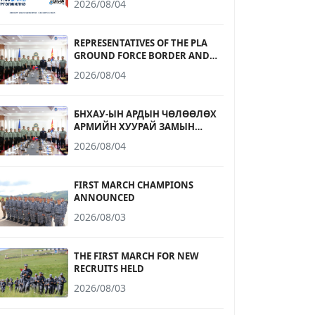
2026/08/04
БҮРТГЭЛ ЭХЭЛЛЭЭ
REPRESENTATIVES OF THE PLA
GROUND FORCE BORDER AND
COASTAL DEFENSE UNIVERSITY
2026/08/04
RECEIVED
БНХАУ-ЫН АРДЫН ЧӨЛӨӨЛӨХ
АРМИЙН ХУУРАЙ ЗАМЫН
ЦЭРГИЙН ХИЛ, ДАЛАЙН
2026/08/04
ХАМГААЛАЛТЫН ДЭЭД
СУРГУУЛИЙН
ТӨЛӨӨЛӨГЧДИЙГ ХҮЛЭЭН АВЧ
FIRST MARCH CHAMPIONS
УУЛЗЛАА
ANNOUNCED
2026/08/03
THE FIRST MARCH FOR NEW
RECRUITS HELD
2026/08/03