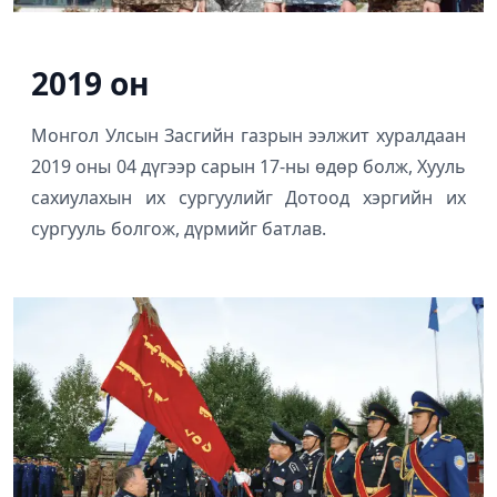
2019 он
Монгол Улсын Засгийн газрын ээлжит хуралдаан
2019 оны 04 дүгээр сарын 17-ны өдөр болж, Хууль
сахиулахын их сургуулийг Дотоод хэргийн их
сургууль болгож, дүрмийг батлав.