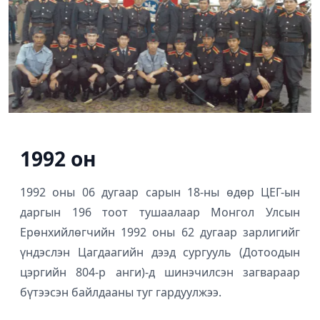
1992 он
1992 оны 06 дугаар сарын 18-ны өдөр ЦЕГ-ын
даргын 196 тоот тушаалаар Монгол Улсын
Ерөнхийлөгчийн 1992 оны 62 дугаар зарлигийг
үндэслэн Цагдаагийн дээд сургууль (Дотоодын
цэргийн 804-р анги)-д шинэчилсэн загвараар
бүтээсэн байлдааны туг гардуулжээ.