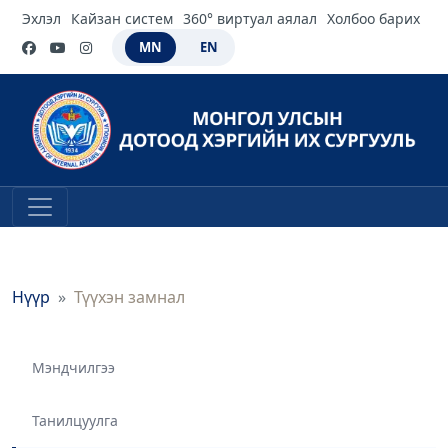
Эхлэл
Кайзан систем
360° виртуал аялал
Холбоо барих
MN
EN
Нүүр
Түүхэн замнал
Мэндчилгээ
Танилцуулга