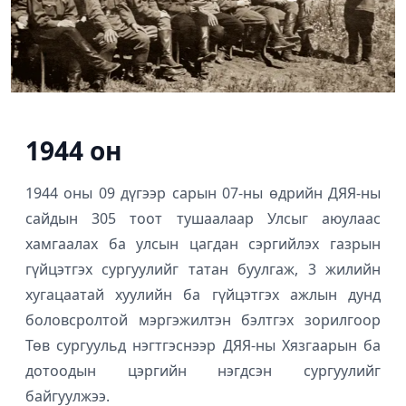
1944 он
1944 оны 09 дүгээр сарын 07-ны өдрийн ДЯЯ-ны
сайдын 305 тоот тушаалаар Улсыг аюулаас
хамгаалах ба улсын цагдан сэргийлэх газрын
гүйцэтгэх сургуулийг татан буулгаж, 3 жилийн
хугацаатай хуулийн ба гүйцэтгэх ажлын дунд
боловсролтой мэргэжилтэн бэлтгэх зорилгоор
Төв сургуульд нэгтгэснээр ДЯЯ-ны Хязгаарын ба
дотоодын цэргийн нэгдсэн сургуулийг
байгуулжээ.