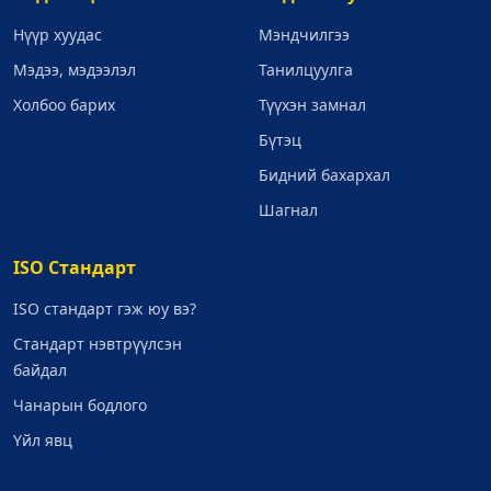
Нүүр хуудас
Мэндчилгээ
Мэдээ, мэдээлэл
Танилцуулга
Холбоо барих
Түүхэн замнал
Бүтэц
Бидний бахархал
Шагнал
ISO Стандарт
ISO стандарт гэж юу вэ?
Стандарт нэвтрүүлсэн
байдал
Чанарын бодлого
Үйл явц