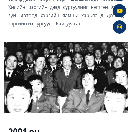
Хилийн цэргийн дээд сургуулийг нэгтгэн Хууль
зүй, дотоод хэргийн яамны харьяанд Дотоод
хэргийн их сургууль байгуулсан.
2001 он