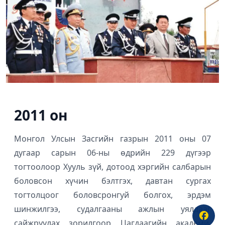
2011 он
Монгол Улсын Засгийн газрын 2011 оны 07
дугаар сарын 06-ны өдрийн 229 дүгээр
тогтоолоор Хууль зүй, дотоод хэргийн салбарын
боловсон хүчин бэлтгэх, давтан сургах
тогтолцоог боловсронгуй болгох, эрдэм
шинжилгээ, судалгааны ажлын уялдааг
сайжруулах зорилгоор Цагдаагийн академи,