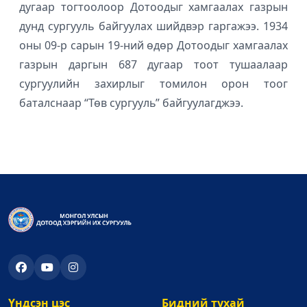
дугаар тогтоолоор Дотоодыг хамгаалах газрын
дунд сургууль байгуулах шийдвэр гаргажээ. 1934
оны 09-р сарын 19-ний өдөр Дотоодыг хамгаалах
газрын даргын 687 дугаар тоот тушаалаар
сургуулийн захирлыг томилон орон тоог
баталснаар “Төв сургууль” байгуулагджээ.
Үндсэн цэс
Бидний тухай