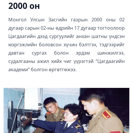
2000 он
Монгол Улсын Засгийн газрын 2000 оны 02
дугаар сарын 02-ны өдрийн 17 дугаар тогтоолоор
Цагдаагийн дээд сургуулийг анхан шатны үндсэн
мэргэжлийн боловсон хүчин бэлтгэх, тэдгээрийг
давтан сургах болон эрдэм шинжилгээ,
судалгааны ажил хийх чиг үүрэгтэй “Цагдаагийн
академи” болгон өргөтгөжээ.