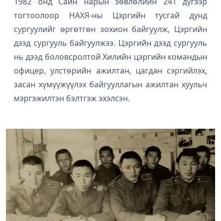
1982 онд Сайн нарын зөвлөлийн 241 дүгээр
тогтоолоор НАХЯ-ны Цэргийн тусгай дунд
сургуулийг өргөтгөн зохион байгуулж, Цэргийн
дээд сургууль байгуулжээ. Цэргийн дээд сургууль
нь дээд боловсролтой Хилийн цэргийн командын
офицер, улстөрийн ажилтан, цагдан сэргийлэх,
засан хүмүүжүүлэх байгууллагын ажилтан хуульч
мэргэжилтэн бэлтгэж эхэлсэн.