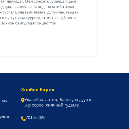
ааг явуулдаг. Мөн сонсогч, суралцагчдын
д дадлагажуулах, усанд сэлэлтийн анхан
н сургалт, уяа зангилааны дугуйлан, гардан
л оюун ухаанд суурилсан нисгэгчгүй нисэх
с зохион байгуулдаг онцлогтой.
Холбоо барих
Улаанбаатар хот, Баянзүрх дүүрэг,
ж юу
8-р хороо, Хилчний гудамж
үлсэн
7015-5026