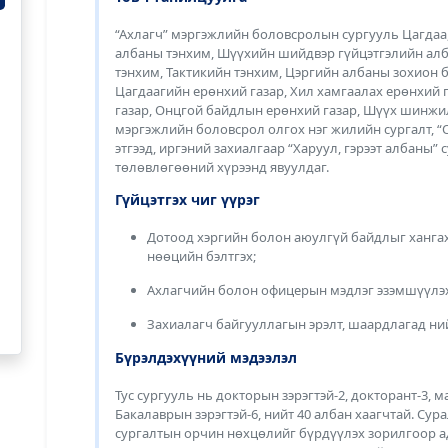
“Ахлагч” мэргэжлийн боловсролын сургууль Цагдаа
албаны тэнхим, Шүүхийн шийдвэр гүйцэтгэлийн ал
тэнхим, Тактикийн тэнхим, Цэргийн албаны зохион 
Цагдаагийн ерөнхий газар, Хил хамгаалах ерөнхий 
газар, Онцгой байдлын ерөнхий газар, Шүүх шинжи
мэргэжлийн боловсрол олгох нэг жилийн сургалт, “О
этгээд, иргэний захиалгаар “Харуул, гэрээт албаны”
төлөвлөгөөний хүрээнд явуулдаг.
Гүйцэтгэх чиг үүрэг
Дотоод хэргийн болон аюулгүй байдлыг ханга
нөөцийн бэлтгэх;
Ахлагчийн болон офицерын мэдлэг эзэмшүүлэх
Захиалагч байгууллагын эрэлт, шаардлагад ни
Бүрэлдэхүүний мэдээлэл
Тус сургууль нь докторын зэрэгтэй-2, докторант-3, м
Бакалаврын зэрэгтэй-6, нийт 40 албан хаагчтай. Су
сургалтын орчин нөхцөлийг бүрдүүлэх зорилгоор а