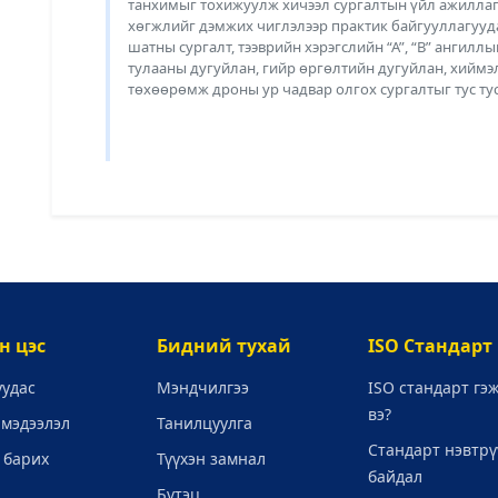
танхимыг тохижуулж хичээл сургалтын үйл ажиллаг
хөгжлийг дэмжих чиглэлээр практик байгууллагууда
шатны сургалт, тээврийн хэрэгслийн “А”, “В” ангиллы
тулааны дугуйлан, гийр өргөлтийн дугуйлан, хиймэ
төхөөрөмж дроны ур чадвар олгох сургалтыг тус ту
н цэс
Бидний тухай
ISO Стандарт
уудас
Мэндчилгээ
ISO стандарт гэ
вэ?
 мэдээлэл
Танилцуулга
Стандарт нэвтрү
 барих
Түүхэн замнал
байдал
Бүтэц