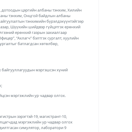
, дотоодын цэргийн албаны тэнхим, Хилийн
баны тэнхим, Онцгой байдлын албаны
байгуулалтын тэнхимийн бүрэлдэхүүнтэйгээр
газар, Шүүхийн шийдвэр гүйцэтгэх ерөнхий
лгээний ерөнхий газрын захиалгаар
фицер”, “Ахлагч” бэлтгэх сургалт, хуулийн
 сургалтыг батлагдсан хөтөлбөр,
х байгууллагуудын мэргэшсэн хүний
;
йцсэн мэргэжлийн ур чадвар олгох.
агистрын зэрэгтэй-19, магистрант-10,
ралцагчдад мэргэжлийн ур чадвар олгох
дилтгасан симулятор, лаборатори 9