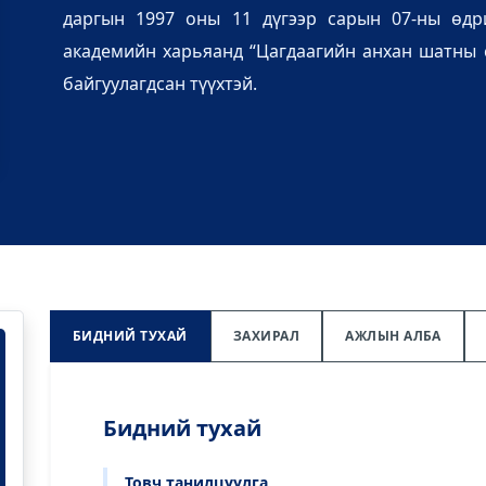
даргын 1997 оны 11 дүгээр сарын 07-ны өдр
академийн харьяанд “Цагдаагийн анхан шатны с
байгуулагдсан түүхтэй.
БИДНИЙ ТУХАЙ
ЗАХИРАЛ
АЖЛЫН АЛБА
Бидний тухай
Товч танилцуулга