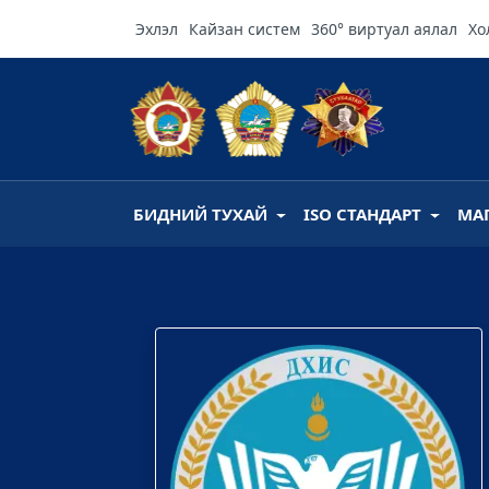
Эхлэл
Кайзан систем
360° виртуал аялал
Хо
БИДНИЙ ТУХАЙ
ISO СТАНДАРТ
МА