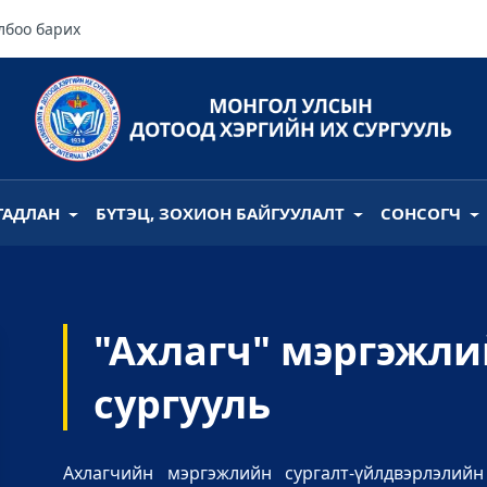
лбоо барих
ГАДЛАН
БҮТЭЦ, ЗОХИОН БАЙГУУЛАЛТ
СОНСОГЧ
"Ахлагч" мэргэжл
сургууль
Ахлагчийн мэргэжлийн сургалт-үйлдвэрлэлий