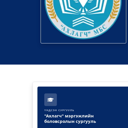
ҮНДСЭН СУРГУУЛЬ
"Ахлагч" мэргэжлийн
боловсролын сургууль