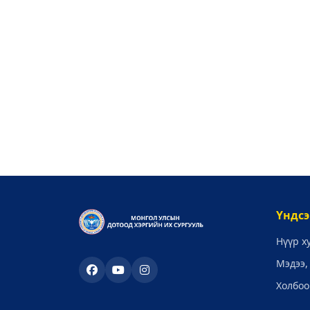
Үндсэ
Нүүр х
Мэдээ,
Холбоо