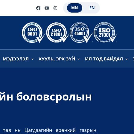
MN
EN
МЭДЭЭЛЭЛ
ХУУЛЬ, ЭРХ ЗҮЙ
ИЛ ТОД БАЙДАЛ
ийн боловсролын
н төв нь Цагдаагийн ерөнхий газрын