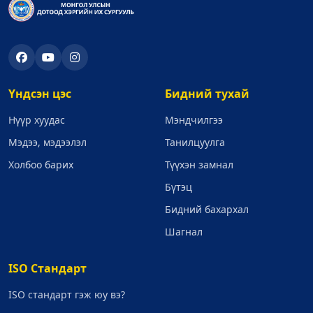
Үндсэн цэс
Бидний тухай
Нүүр хуудас
Мэндчилгээ
Мэдээ, мэдээлэл
Танилцуулга
Холбоо барих
Түүхэн замнал
Бүтэц
Бидний бахархал
Шагнал
ISO Стандарт
ISO стандарт гэж юу вэ?