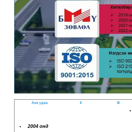
Анх удаа
II
III
2004 онд