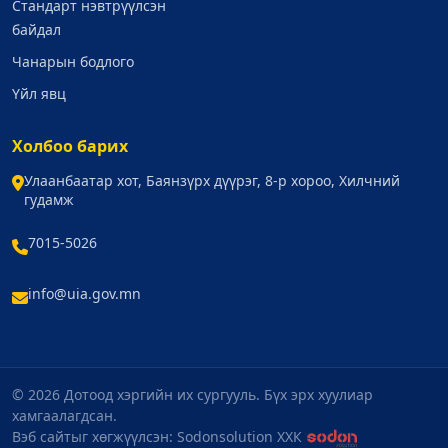
Стандарт нэвтрүүлсэн
байдал
Чанарын бодлого
Үйл явц
Холбоо барих
Улаанбаатар хот, Баянзүрх дүүрэг, 8-р хороо, Хилчний
гудамж
7015-5026
info@uia.gov.mn
© 2026 Дотоод хэргийн их сургууль. Бүх эрх хуулиар
хамгаалагдсан.
Вэб сайтыг хөгжүүлсэн: Sodonsolution ХХК