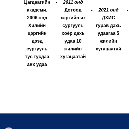
Цагдаагийн
2011 онд
академи,
Дотоод
2021 онд
2006 онд
хэргийн их
ДХИС
Хилийн
сургууль
гурав дахь
цэргийн
хоёр дахь
удаагаа 5
дээд
удаа 10
жилийн
сургууль
жилийн
хугацаатай
тус тусдаа
хугацаатай
анх удаа