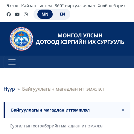
Эхлэл
Кайзан систем
360° виртуал аялал
Холбоо барих
MN
EN
Нүүр
Байгууллагын магадлан итгэмжлэл
Байгууллагын магадлан итгэмжлэл
●
Сургалтын хөтөлбөрийн магадлан итгэмжлэл