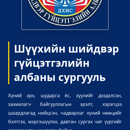
Шүүхийн шийдвэр
гүйцэтгэлийн
албаны сургууль
Хүний эрх, шударга ёс, хуулийг дээдэлсэн,
захиалагч байгууллагын эрэлт, хэрэгцээ
шаардлагад нийцсэн, чадварлаг хүний нөөцийг
бэлтгэх, мэргэшүүлэх, давтан сургах чиг үүргийг