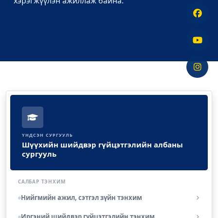
хэрэгжүүлэн ажиллаж байна.
ҮНДСЭН СУРГУУЛЬ
Шүүхийн шийдвэр гүйцэтгэлийн албаны
сургууль
САЛБАР ТЭНХИМ
Нийгмийн ажил, сэтгэл зүйн тэнхим
Иргэний шийдвэр гүйцэтгэлийн тэнхим