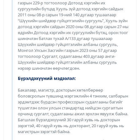
газрын 229-р тогтоолоор Дотоод хэргийн их
сургуулийн бүтцэд Хууль зүй дотоод хэргийн сайдын
2011 оны 08-р сарын 19-ний 140 дугаар тушаалаар
“Шүүхийн шийдвэр гүйцэтгэлийн сургууль”, Хууль зүйн
дотоод хэргийн сайдын 2020 оны 08 дугаар сарын 27-ны
өдрийн Дотоод хэргийн их сургуулийн бүтэц, орон тоог
шинэчлэн батлах тухай А/133 дугаар тушаалаар
Шүүхийн шийдвэр гүйцэтгэлийн албаны сургууль,
Монгол Улсын Засгийн газрын 2023 оны 57 дугаар
тогтоолоор Сургалт, судалгааны 403 дугаар анги-
Шүүхийн шийдвэр гүйцэтгэлийн албаны сургууль
нэрээр шинэчлэн өөрчлөгдсөн.
Бүрэлдэхүүний мэдээлэл:
Бакалавр, магистр, докторын хөтөлбөрөөр
боловсролын түвшинд мэргэжлийн 4 тэнхим, салбарын
эрдэмтдээс бүрдсэн профессорын судалгааны багийг
түшиглэн олон улсын стандартад нийцсэн сургалтын
орчинд сургалт, судалгааны ажил эрхлэн явуулж байна.
Багшлах бүрэлдэхүүний 30 гаруй хувь нь докторын
зэрэгтэй, 40 гаруй хувь нь докторант, 20 гаруй хувь нь
магистрын зэрэгтэй байна.