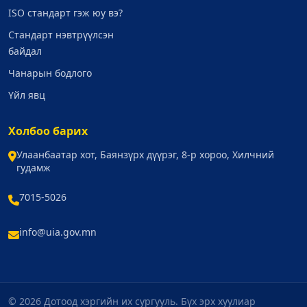
ISO стандарт гэж юу вэ?
Стандарт нэвтрүүлсэн
байдал
Чанарын бодлого
Үйл явц
Холбоо барих
Улаанбаатар хот, Баянзүрх дүүрэг, 8-р хороо, Хилчний
гудамж
7015-5026
info@uia.gov.mn
© 2026 Дотоод хэргийн их сургууль. Бүх эрх хуулиар