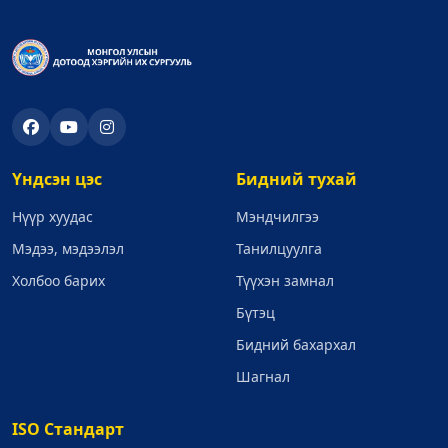
Үндсэн цэс
Бидний тухай
Нүүр хуудас
Мэндчилгээ
Мэдээ, мэдээлэл
Танилцуулга
Холбоо барих
Түүхэн замнал
Бүтэц
Бидний бахархал
Шагнал
ISO Стандарт