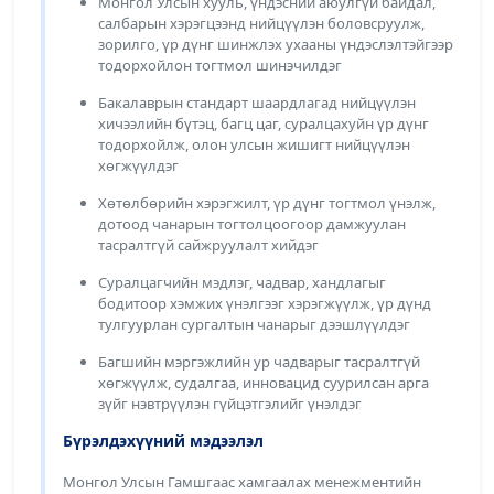
Монгол Улсын хууль, үндэсний аюулгүй байдал,
салбарын хэрэгцээнд нийцүүлэн боловсруулж,
зорилго, үр дүнг шинжлэх ухааны үндэслэлтэйгээр
тодорхойлон тогтмол шинэчилдэг
Бакалаврын стандарт шаардлагад нийцүүлэн
хичээлийн бүтэц, багц цаг, суралцахуйн үр дүнг
тодорхойлж, олон улсын жишигт нийцүүлэн
хөгжүүлдэг
Хөтөлбөрийн хэрэгжилт, үр дүнг тогтмол үнэлж,
дотоод чанарын тогтолцоогоор дамжуулан
тасралтгүй сайжруулалт хийдэг
Суралцагчийн мэдлэг, чадвар, хандлагыг
бодитоор хэмжих үнэлгээг хэрэгжүүлж, үр дүнд
тулгуурлан сургалтын чанарыг дээшлүүлдэг
Багшийн мэргэжлийн ур чадварыг тасралтгүй
хөгжүүлж, судалгаа, инновацид суурилсан арга
зүйг нэвтрүүлэн гүйцэтгэлийг үнэлдэг
Бүрэлдэхүүний мэдээлэл
Монгол Улсын Гамшгаас хамгаалах менежментийн