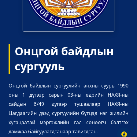
Онцгой байдлын
сургууль
Онцгой байдлын сургуулийн анхны суурь 1990
оны 1 дүгээр сарын 03-ны өдрийн НАХЯ-ны
сайдын б/49 дүгээр тушаалаар НАХЯ-ны
Цагдаагийн дээд сургуулийн бүтцэд нэг жилийн
хугацаатай мэргэжлийн гал сөнөөгч бэлтгэх
дамжаа байгуулагдсанаар тавигдсан.