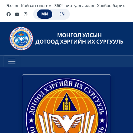
Эхлэл
Кайзан систем
360° виртуал аялал
Холбоо барих
MN
EN