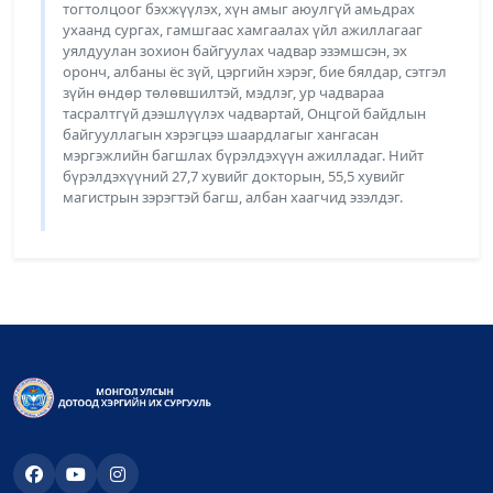
тогтолцоог бэхжүүлэх, хүн амыг аюулгүй амьдрах
ухаанд сургах, гамшгаас хамгаалах үйл ажиллагааг
уялдуулан зохион байгуулах чадвар эзэмшсэн, эх
оронч, албаны ёс зүй, цэргийн хэрэг, бие бялдар, сэтгэл
зүйн өндөр төлөвшилтэй, мэдлэг, ур чадвараа
тасралтгүй дээшлүүлэх чадвартай, Онцгой байдлын
байгууллагын хэрэгцээ шаардлагыг хангасан
мэргэжлийн багшлах бүрэлдэхүүн ажилладаг. Нийт
бүрэлдэхүүний 27,7 хувийг докторын, 55,5 хувийг
магистрын зэрэгтэй багш, албан хаагчид эзэлдэг.