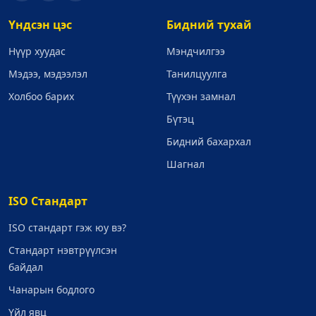
Үндсэн цэс
Бидний тухай
Нүүр хуудас
Мэндчилгээ
Мэдээ, мэдээлэл
Танилцуулга
Холбоо барих
Түүхэн замнал
Бүтэц
Бидний бахархал
Шагнал
ISO Стандарт
ISO стандарт гэж юу вэ?
Стандарт нэвтрүүлсэн
байдал
Чанарын бодлого
Үйл явц