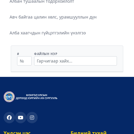
Албан тушаалын тодорхойлолт
Авч байгаа цалин хөлс, урамшууллын дүн
Алба хаагчдын гүйцэтгэлийн үнэлгээ
#
ФАЙЛЫН НЭР
Үндсэн цэс
Бидний тухай