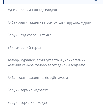
Хүний нөөцийн ил тод байдал
Албан хаагч, ажилтныг сонгон шалгаруулах журам
Ёс зүйн дэд хорооны тайлан
Үйлчилгээний төрөл
Төлбөр, хураамж, зохицуулалтын үйлчилгээний
хөлсний хэмжээ, төлбөр төлөх дансны мэдээлэл
Албан хаагч, ажилтны ёс зүйн дүрэм
Ёс зүйн зөрчил мэдээлэх
Ёс зүйн зөрчлийн мэдээ