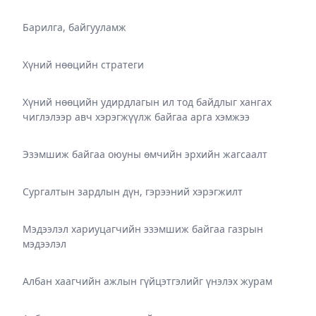
Барилга, байгууламж
Хүний нөөцийн стратеги
Хүний нөөцийн удирдлагын ил тод байдлыг хангах
чиглэлээр авч хэрэгжүүлж байгаа арга хэмжээ
Эзэмшиж байгаа оюуны өмчийн эрхийн жагсаалт
Сургалтын зардлын дүн, гэрээний хэрэгжилт
Мэдээлэл хариуцагчийн эзэмшиж байгаа газрын
мэдээлэл
Албан хаагчийн ажлын гүйцэтгэлийг үнэлэх журам