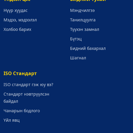
Нүүр хуудас
Мэндчилгээ
Мэдээ, мэдээлэл
Танилцуулга
Холбоо барих
Түүхэн замнал
Бүтэц
Бидний бахархал
Шагнал
ISO Стандарт
ISO стандарт гэж юу вэ?
Стандарт нэвтрүүлсэн
байдал
Чанарын бодлого
Үйл явц