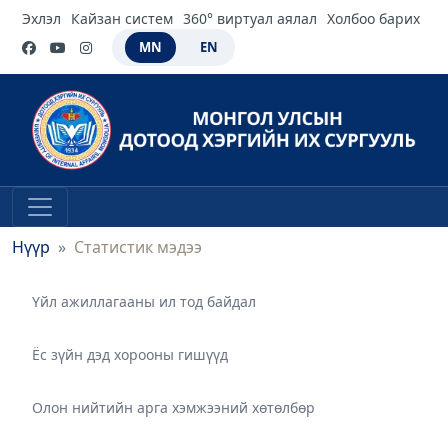
Эхлэл
Кайзан систем
360° виртуал аялал
Холбоо барих
MN
EN
Нүүр
Статистик мэдээ
Үйл ажиллагааны ил тод байдал
Ёс зүйн дэд хорооны гишүүд
Олон нийтийн арга хэмжээний хөтөлбөр