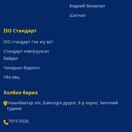
Бидний бахархал
Шагнал
ISO Стандарт
ISO стандарт гэж юу вэ?
Стандарт нэвтрүүлсэн
байдал
Чанарын бодлого
Үйл явц
Холбоо барих
Улаанбаатар хот, Баянзүрх дүүрэг, 8-р хороо, Хилчний
гудамж
7015-5026