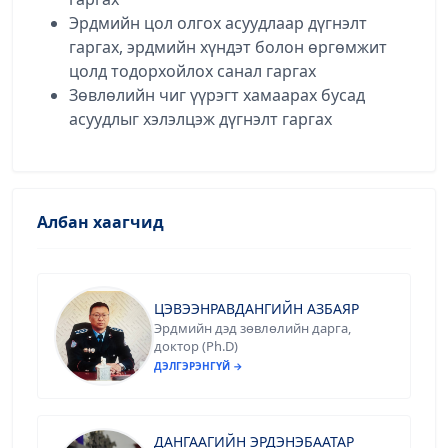
Эрдмийн цол олгох асуудлаар дүгнэлт
гаргах, эрдмийн хүндэт болон өргөмжит
цолд тодорхойлох санал гаргах
Зөвлөлийн чиг үүрэгт хамаарах бусад
асуудлыг хэлэлцэж дүгнэлт гаргах
Албан хаагчид
ЦЭВЭЭНРАВДАНГИЙН АЗБАЯР
Эрдмийн дэд зөвлөлийн дарга,
доктор (Ph.D)
ДЭЛГЭРЭНГҮЙ →
ДАНГААГИЙН ЭРДЭНЭБААТАР