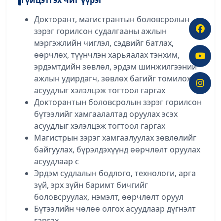
Докторант, магистрантын боловсролын
зэрэг горилсон судалгааны ажлын
мэргэжлийн чиглэл, сэдвийг батлах,
өөрчлөх, түүнчлэн харьяалах тэнхим,
эрдэмтдийн зөвлөл, эрдэм шинжилгээний
ажлын удирдагч, зөвлөх багийг томилох
асуудлыг хэлэлцэж тогтоол гаргах
Докторантын боловсролын зэрэг горилсон
бүтээлийг хамгаалалтад оруулах эсэх
асуудлыг хэлэлцэж тогтоол гаргах
Магистрын зэрэг хамгаалуулах зөвлөлийг
байгуулах, бүрэлдэхүүнд өөрчлөлт оруулах
асуудлаар с
Эрдэм судлалын бодлого, технологи, арга
зүй, эрх зүйн баримт бичгийг
боловсруулах, нэмэлт, өөрчлөлт оруул
Бүтээлийн чөлөө олгох асуудлаар дүгнэлт
гаргах