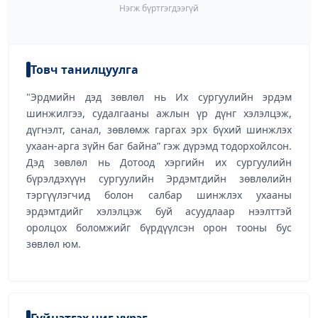
Нэгж бүртгэгдээгүй
Товч танилцуулга
"Эрдмийн дэд зөвлөл нь Их сургуулийн эрдэм
шинжилгээ, судалгааны ажлын үр дүнг хэлэлцэж,
дүгнэлт, санал, зөвлөмж гаргах эрх бүхий шинжлэх
ухаан-арга зүйн баг байна” гэж дүрэмд тодорхойлсон.
Дэд зөвлөл нь Дотоод хэргийн их сургуулийн
бүрэлдэхүүн сургуулийн Эрдэмтдийн зөвлөлийн
тэргүүлэгчид болон салбар шинжлэх ухааны
эрдэмтдийг хэлэлцэж буй асуудлаар нээлттэй
оролцох боломжийг бүрдүүлсэн орон тооны бус
зөвлөл юм.
Гүйцэтгэх чиг үүрэг