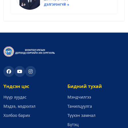
ДЭЛГЭРЭНГҮЙ →
Үндсэн цэс
Бидний тухай
Нүүр хуудас
Мэндчилгээ
Мэдээ, мэдээлэл
Танилцуулга
Холбоо барих
Түүхэн замнал
Бүтэц