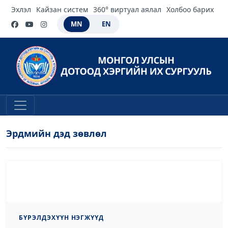
Эхлэл
Кайзан систем
360° виртуал аялал
Холбоо барих
MN
EN
Эрдмийн дэд зөвлөл
БҮРЭЛДЭХҮҮН НЭГЖҮҮД