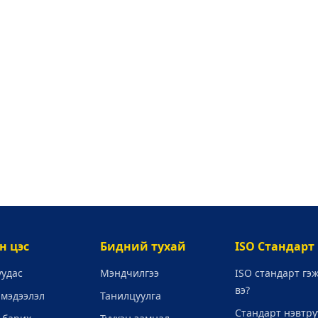
н цэс
Бидний тухай
ISO Стандарт
уудас
Мэндчилгээ
ISO стандарт гэ
вэ?
 мэдээлэл
Танилцуулга
Стандарт нэвтрү