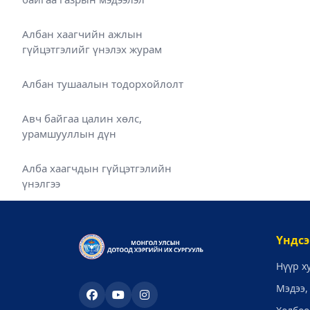
Албан хаагчийн ажлын
гүйцэтгэлийг үнэлэх журам
Албан тушаалын тодорхойлолт
Авч байгаа цалин хөлс,
урамшууллын дүн
Алба хаагчдын гүйцэтгэлийн
үнэлгээ
Үндсэ
Нүүр х
Мэдээ,