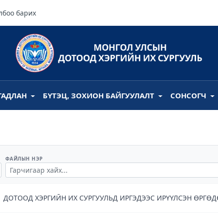
лбоо барих
ГАДЛАН
БҮТЭЦ, ЗОХИОН БАЙГУУЛАЛТ
СОНСОГЧ
ФАЙЛЫН НЭР