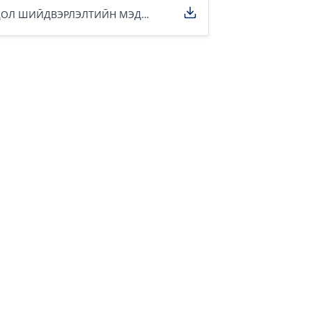
ДОТООД ХЭРГИЙН ИХ СУРГУУЛИЙН 2021 ОНЫ ӨРГӨДӨЛ, ГОМДОЛ ШИЙДВЭРЛЭЛТИЙН МЭДЭЭ