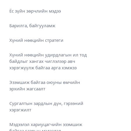
Ёс зүйн зөрчлийн мэдээ
Барилга, байгууламж
Хүний нөөцийн стратеги
Хүний нөөцийн удирдлагын ил тод
байдлыг хангах чиглэлээр авч
хэрэгжүүлж байгаа арга хэмжээ
Эзэмшиж байгаа оюуны өмчийн
эрхийн жагсаалт
Сургалтын зардлын дүн, гэрээний
хэрэгжилт
Мэдээлэл хариуцагчийн эзэмшиж
байгаа газрын мэдээлэл