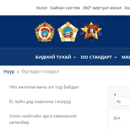
Эхлэл
Кайзан систем
360° виртуал аялал
Хо
БИДНИЙ ТУХАЙ
ISO СТАНДАРТ
МА
Нүүр
Өргөдөл гомдол
Үйл ажиллагааны ил тод байдал
#
Ёс зүйн дэд хорооны гишүүд
Олон нийтийн арга хэмжээний
364
хөтөлбөр