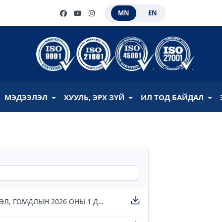
MN
EN
МЭДЭЭЛЭЛ
ХУУЛЬ, ЭРХ ЗҮЙ
ИЛ ТОД БАЙДАЛ
ДОТООД ХЭРГИЙН ИХ СУРГУУЛЬД ИРГЭДЭЭС ИРҮҮЛСЭН ӨРГӨДӨЛ, ГОМДЛЫН 2026 ОНЫ 1 ДҮГЭЭР УЛИРЛЫН ТАЙЛАН