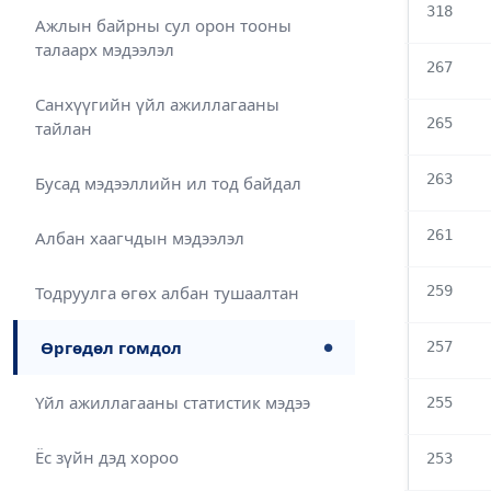
318
Ажлын байрны сул орон тооны
талаарх мэдээлэл
267
Санхүүгийн үйл ажиллагааны
265
тайлан
263
Бусад мэдээллийн ил тод байдал
261
Албан хаагчдын мэдээлэл
259
Тодруулга өгөх албан тушаалтан
Өргөдөл гомдол
257
●
Үйл ажиллагааны статистик мэдээ
255
Ёс зүйн дэд хороо
253