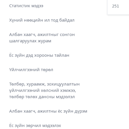
Статистик мэдээ
251
Хүний нөөцийн ил тод байдал
Албан хаагч, ажилтныг сонгон
шалгаруулах журам
Ёс зүйн дэд хорооны тайлан
Үйлчилгээний төрөл
Төлбөр, хураамж, зохицуулалтын
үйлчилгээний хөлсний хэмжээ,
төлбөр төлөх дансны мэдээлэл
Албан хаагч, ажилтны ёс зүйн дүрэм
Ёс зүйн зөрчил мэдээлэх