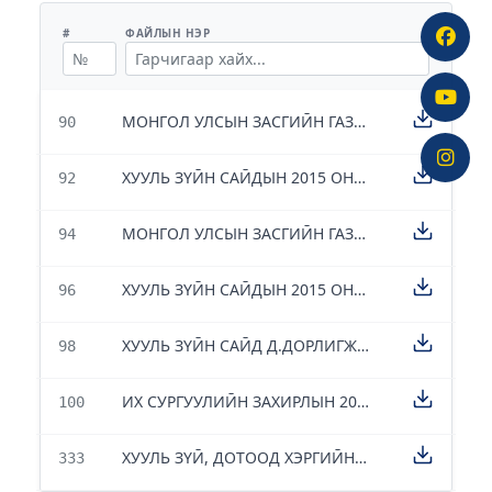
#
ФАЙЛЫН НЭР
МОНГОЛ УЛСЫН ЗАСГИЙН ГАЗРЫН 2017 ОНЫ 01 ТООТ АЛБАН ДААЛГАВРЫГ ХУУЛЬ САХИУЛАХЫН ИХ СУРГУУЛИАС ХЭРЭГЖҮҮЛЭХ НАРИЙВЧИЛСАН ТӨЛӨВЛӨГӨӨ
90
ХУУЛЬ ЗҮЙН САЙДЫН 2015 ОНЫ 7 ДУГААР САРЫН 10-НЫ ӨДРИЙН 1/3 ТООТ АЛБАН ДААЛГАВАР
92
МОНГОЛ УЛСЫН ЗАСГИЙН ГАЗРЫН 2017 ОНЫ 01 ТООТ АЛБАН ДААЛГАВАР
94
ХУУЛЬ ЗҮЙН САЙДЫН 2015 ОНЫ 7 ДУГААР САРЫН 10-НЫ ӨДРИЙН 1/3 ТООТ АЛБАН ДААЛГАВАР
96
ХУУЛЬ ЗҮЙН САЙД Д.ДОРЛИГЖАВЫН ИХ СУРГУУЛИЙН ҮЙЛ АЖИЛЛАГААТАЙ ТАНИЛЦАХ ҮЕЭР ӨГСӨН ҮҮРГИЙГ ХЭРЭГЖҮҮЛЭХ АЖЛЫН ТӨЛӨВЛӨГӨӨ
98
ИХ СУРГУУЛИЙН ЗАХИРЛЫН 2015 ОНЫ 1 ДҮГЭЭР САРЫН 22-НЫ ӨДРИЙН 01 ТООТ АЛБАН ДААЛГАВАР
100
ХУУЛЬ ЗҮЙ, ДОТООД ХЭРГИЙН САЛБАРЫН ҮЙЛ АЖИЛЛАГАА, АЖЛЫН БҮТЭЭМЖИЙГ ДЭЭШЛҮҮЛЭХ , САХИЛГА ХАРИУЦЛАГЫГ САЙЖРУУЛАХ ТАЛААР
333