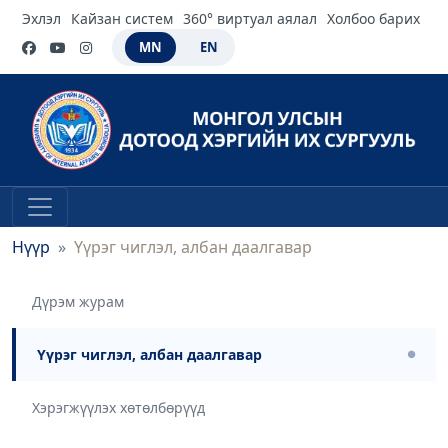
Эхлэл
Кайзан систем
360° виртуал аялал
Холбоо барих
MN
EN
Нүүр
Үүрэг чиглэл, албан даалгавар
Дүрэм журам
Үүрэг чиглэл, албан даалгавар
●
Хэрэгжүүлэх хөтөлбөрүүд