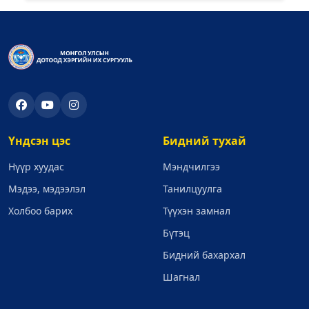
Үндсэн цэс
Бидний тухай
Нүүр хуудас
Мэндчилгээ
Мэдээ, мэдээлэл
Танилцуулга
Холбоо барих
Түүхэн замнал
Бүтэц
Бидний бахархал
Шагнал