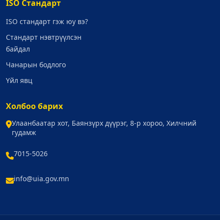
ISO Стандарт
ISO стандарт гэж юу вэ?
Стандарт нэвтрүүлсэн
байдал
Чанарын бодлого
Үйл явц
Холбоо барих
Улаанбаатар хот, Баянзүрх дүүрэг, 8-р хороо, Хилчний
гудамж
7015-5026
info@uia.gov.mn