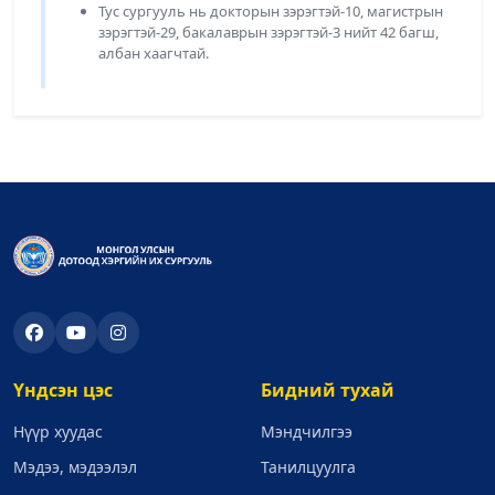
Тус сургууль нь докторын зэрэгтэй-10, магистрын
зэрэгтэй-29, бакалаврын зэрэгтэй-3 нийт 42 багш,
албан хаагчтай.
Үндсэн цэс
Бидний тухай
Нүүр хуудас
Мэндчилгээ
Мэдээ, мэдээлэл
Танилцуулга