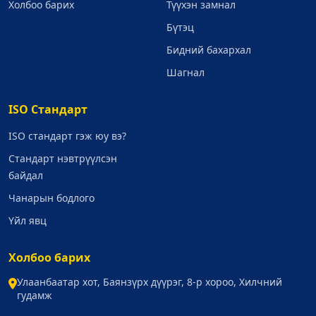
Холбоо барих
Түүхэн замнал
Бүтэц
Бидний бахархал
Шагнал
ISO Стандарт
ISO стандарт гэж юу вэ?
Стандарт нэвтрүүлсэн
байдал
Чанарын бодлого
Үйл явц
Холбоо барих
Улаанбаатар хот, Баянзүрх дүүрэг, 8-р хороо, Хилчний
гудамж