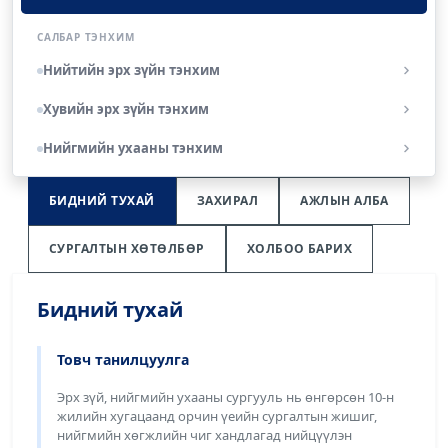
САЛБАР ТЭНХИМ
Нийтийн эрх зүйн тэнхим
Хувийн эрх зүйн тэнхим
Нийгмийн ухааны тэнхим
БИДНИЙ ТУХАЙ
ЗАХИРАЛ
АЖЛЫН АЛБА
СУРГАЛТЫН ХӨТӨЛБӨР
ХОЛБОО БАРИХ
Бидний тухай
Товч танилцуулга
Эрх зүй, нийгмийн ухааны сургууль нь өнгөрсөн 10-н
жилийн хугацаанд орчин үеийн сургалтын жишиг,
нийгмийн хөгжлийн чиг хандлагад нийцүүлэн