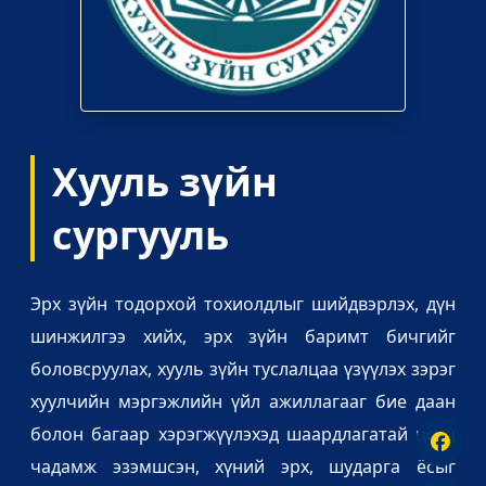
Хууль зүйн
сургууль
Эрх зүйн тодорхой тохиолдлыг шийдвэрлэх, дүн
шинжилгээ хийх, эрх зүйн баримт бичгийг
боловсруулах, хууль зүйн туслалцаа үзүүлэх зэрэг
хуулчийн мэргэжлийн үйл ажиллагааг бие даан
болон багаар хэрэгжүүлэхэд шаардлагатай цогц
чадамж эзэмшсэн, хүний эрх, шударга ёсыг