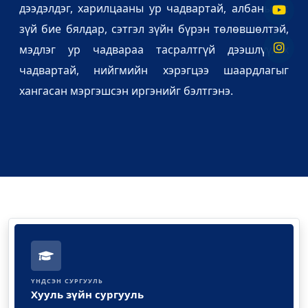
дээдэлдэг, харилцааны ур чадвартай, албаны ёс
зүй бие бялдар, сэтгэл зүйн бүрэн төлөвшөлтэй,
мэдлэг ур чадвараа тасралтгүй дээшлүүлэх
чадвартай, нийгмийн хэрэгцээ шаардлагыг
хангасан мэргэшсэн иргэнийг бэлтгэнэ.
ҮНДСЭН СУРГУУЛЬ
Хууль зүйн сургууль