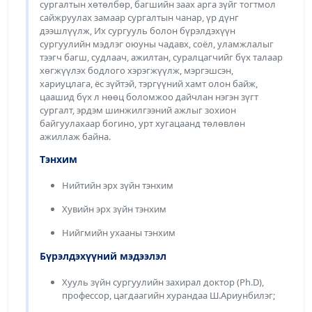
сургалтын хөтөлбөр, багшийн заах арга зүйг тогтмол
сайжруулах замаар сургалтын чанар, үр дүнг
дээшлүүлж, Их сургууль болон бүрэлдэхүүн
сургуулийн мэдлэг оюуны чадавх, соёл, уламжлалыг
тээгч багш, судлаач, ажилтан, суралцагчийг бүх талаар
хөгжүүлэх бодлого хэрэгжүүлж, мэргэшсэн,
хариуцлага, ёс зүйтэй, тэргүүний хамт олон байж,
цаашид бүх л нөөц боломжоо дайчлан нэгэн зүгт
сургалт, эрдэм шинжилгээний ажлыг зохион
байгуулахаар богино, урт хугацаанд төлөвлөн
ажиллаж байна.
Тэнхим
Нийтийн эрх зүйн тэнхим
Хувийн эрх зүйн тэнхим
Нийгмийн ухааны тэнхим
Бүрэлдэхүүний мэдээлэл
Хууль зүйн сургуулийн захирал доктор (Ph.D),
профессор, цагдаагийн хурандаа Ш.Ариунбилэг;