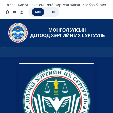
Эхлэл
Кайзан систем
360° виртуал аялал
Холбоо барих
MN
EN