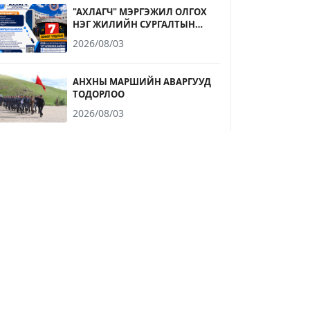
"АХЛАГЧ" МЭРГЭЖИЛ ОЛГОХ
НЭГ ЖИЛИЙН СУРГАЛТЫН
ЭЛСЭЛТИЙН БҮРТГЭЛ
2026/08/03
ДУУСАХАД 7 ХОНОГ ҮЛДЛЭЭ
АНХНЫ МАРШИЙН АВАРГУУД
ТОДОРЛОО
2026/08/03
ЭЛСЭГЧДИЙН АНХНЫ МАРШ
БОЛЛОО
2026/08/01
СЭРЭМЖЛҮҮЛЭГ
2026/07/31
БЭРХ БИШ ЭЭЛТЭЙ ОРЧИНГ
ХАМТДАА БҮРДҮҮЛЬЕ