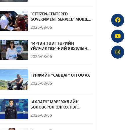
"CITIZEN-CENTERED
GOVERNMENT SERVICE" MOBILE
OFFICE OPERATES AT
2026/08/06
NARANTUUL TRADE CENTER
"ИРГЭН ТӨВТ ТӨРИЙН
ҮЙЛЧИЛГЭЭ"-НИЙ ЯВУУЛЫН
ОФФИС НАРАНТУУЛ
2026/08/06
ХУДАЛДААНЫ ТӨВД
АЖИЛЛАЛАА
ГҮНЖИЙН “САВДАГ” ОТГОО АХ
2026/08/06
“АХЛАГЧ” МЭРГЭЖЛИЙН
БОЛОВСРОЛ ОЛГОХ НЭГ
ЖИЛИЙН СУРГАЛТАД БҮРЭН
2026/08/06
ДУНД БОЛОВСРОЛТОЙ 17-20
НАСНЫ ИРГЭД ЭЛСЭХ
БОЛОМЖТОЙ