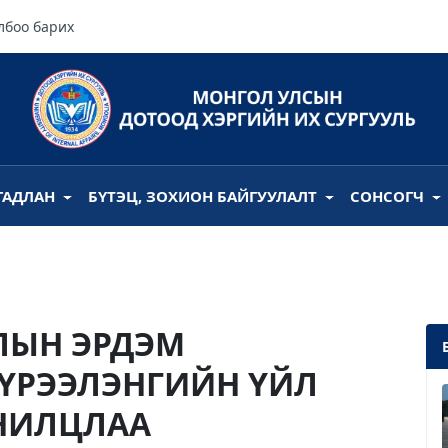
лбоо барих
ГАДЛАН
БҮТЭЦ, ЗОХИОН БАЙГУУЛАЛТ
СОНСОГЧ
ЛЫН ЭРДЭМ
ҮРЭЭЛЭНГИЙН ҮЙЛ
НИЛЦЛАА