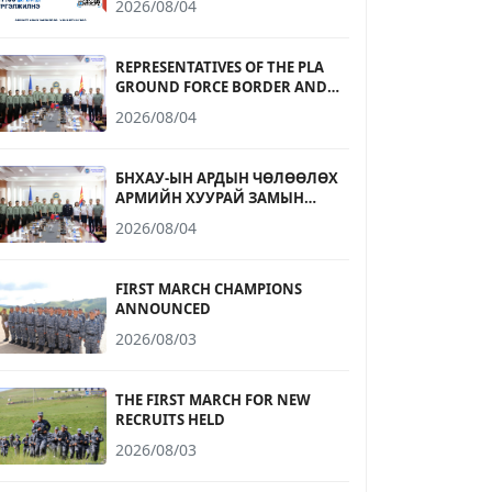
2026/08/04
БҮРТГЭЛ ЭХЭЛЛЭЭ
REPRESENTATIVES OF THE PLA
GROUND FORCE BORDER AND
COASTAL DEFENSE UNIVERSITY
2026/08/04
RECEIVED
БНХАУ-ЫН АРДЫН ЧӨЛӨӨЛӨХ
АРМИЙН ХУУРАЙ ЗАМЫН
ЦЭРГИЙН ХИЛ, ДАЛАЙН
2026/08/04
ХАМГААЛАЛТЫН ДЭЭД
СУРГУУЛИЙН
ТӨЛӨӨЛӨГЧДИЙГ ХҮЛЭЭН АВЧ
FIRST MARCH CHAMPIONS
УУЛЗЛАА
ANNOUNCED
2026/08/03
THE FIRST MARCH FOR NEW
RECRUITS HELD
2026/08/03