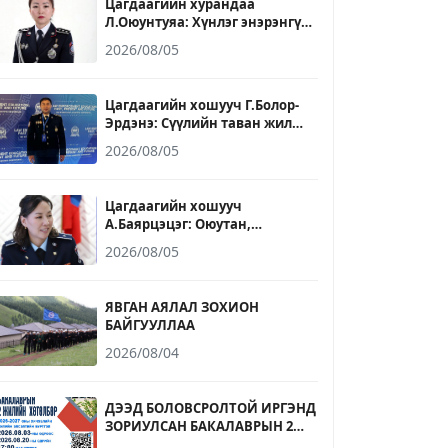
Цагдаагийн хурандаа
Л.Оюунтуяа: Хүнлэг энэрэнгүй,
үнэнч шударга байх зарчмыг
2026/08/05
ажил, амьдралдаа баримталж
явдаг
Цагдаагийн хошууч Г.Болор-
Эрдэнэ: Сүүлийн таван жил
ирээдүйн хууль сахиулагчдыг
2026/08/05
бэлтгэх үйлсэд үр бүтээлтэй
ажилласан он жилүүд байлаа
Цагдаагийн хошууч
А.Баярцэцэг: Оюутан,
сонсогчдоо зөвхөн мэдлэгээр
2026/08/05
бус ёс зүй, зөв хандлага, бие
даан суралцах чадвараар
төлөвшүүлэхэд хувь нэмрээ
ЯВГАН АЯЛАЛ ЗОХИОН
оруулахыг зорьдог
БАЙГУУЛЛАА
2026/08/04
ДЭЭД БОЛОВСРОЛТОЙ ИРГЭНД
ЗОРИУЛСАН БАКАЛАВРЫН 2
ЖИЛИЙН ХӨТӨЛБӨРИЙН