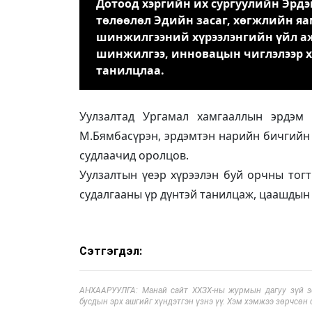
Дотоод хэргийн их сургуулийн Эр
төлөөлөл Эдийн засаг, хөгжлийн я
шинжилгээний хүрээлэнгийн үйл аж
шинжилгээ, инновацын чиглэлээр 
танилцлаа.
Уулзалтад Ургамал хамгааллын эрдэм 
М.Бямбасүрэн, эрдэмтэн нарийн бичгийн д
судлаачид оролцов.
Уулзалтын үеэр хүрээлэн буй орчны тогт
судалгааны үр дүнтэй танилцаж, цаашдын
Сэтгэгдэл:
АНХААРУУЛГА: Манай сайт ХХЗХ-ны журмын дагуу зүй зох
бусдын эрх ашгийг хүндэтгэн үзнэ үү. Хэм хэмжээ зөрчсөн 