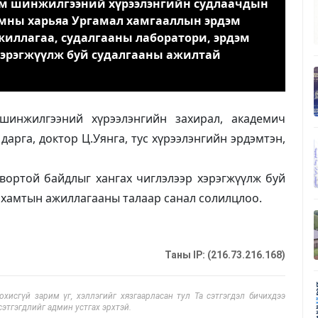
дэм шинжилгээний хүрээлэнгийн судлаачдын
амны харьяа Ургамал хамгааллын эрдэм
иллагаа, судалгааны лаборатори, эрдэм
хэрэгжүүлж буй судалгааны ажилтай
шинжилгээний хүрээлэнгийн захирал, академич
арга, доктор Ц.Уянга, тус хүрээлэнгийн эрдэмтэн,
вортой байдлыг хангах чиглэлээр хэрэгжүүлж буй
 хамтын ажиллагааны талаар санал солилцлоо.
Таны IP: (216.73.216.168)
исгүй зарим үг, хэллэгийг хязгаарласан тул Та сэтгэгдэл бичихдээ
сэтгэгдлийг админ устгах эрхтэй.