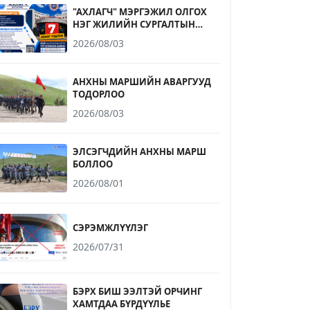
"АХЛАГЧ" МЭРГЭЖИЛ ОЛГОХ
НЭГ ЖИЛИЙН СУРГАЛТЫН
ЭЛСЭЛТИЙН БҮРТГЭЛ
2026/08/03
ДУУСАХАД 7 ХОНОГ ҮЛДЛЭЭ
АНХНЫ МАРШИЙН АВАРГУУД
ТОДОРЛОО
2026/08/03
ЭЛСЭГЧДИЙН АНХНЫ МАРШ
БОЛЛОО
2026/08/01
СЭРЭМЖЛҮҮЛЭГ
2026/07/31
БЭРХ БИШ ЭЭЛТЭЙ ОРЧИНГ
ХАМТДАА БҮРДҮҮЛЬЕ