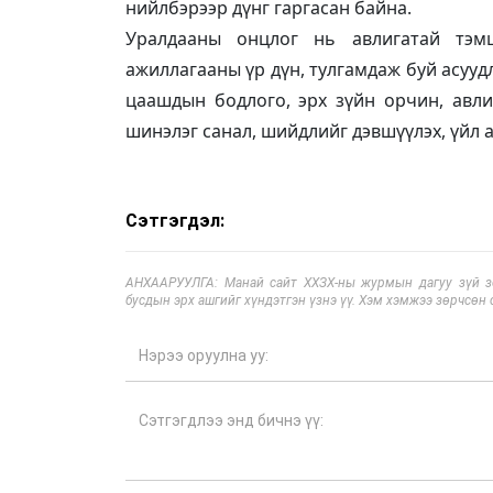
нийлбэрээр дүнг гаргасан байна.
Уралдааны онцлог нь авлигатай тэмц
ажиллагааны үр дүн, тулгамдаж буй асууд
цаашдын бодлого, эрх зүйн орчин, авли
шинэлэг санал, шийдлийг дэвшүүлэх, үйл 
Сэтгэгдэл:
АНХААРУУЛГА: Манай сайт ХХЗХ-ны журмын дагуу зүй зох
бусдын эрх ашгийг хүндэтгэн үзнэ үү. Хэм хэмжээ зөрчсөн 