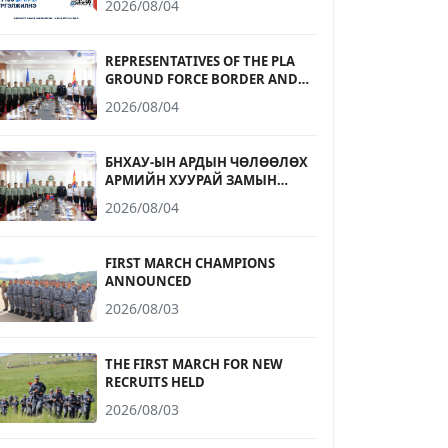
2026/08/04
БҮРТГЭЛ ЭХЭЛЛЭЭ
REPRESENTATIVES OF THE PLA
GROUND FORCE BORDER AND
COASTAL DEFENSE UNIVERSITY
2026/08/04
RECEIVED
БНХАУ-ЫН АРДЫН ЧӨЛӨӨЛӨХ
АРМИЙН ХУУРАЙ ЗАМЫН
ЦЭРГИЙН ХИЛ, ДАЛАЙН
2026/08/04
ХАМГААЛАЛТЫН ДЭЭД
СУРГУУЛИЙН
ТӨЛӨӨЛӨГЧДИЙГ ХҮЛЭЭН АВЧ
FIRST MARCH CHAMPIONS
УУЛЗЛАА
ANNOUNCED
2026/08/03
THE FIRST MARCH FOR NEW
RECRUITS HELD
2026/08/03