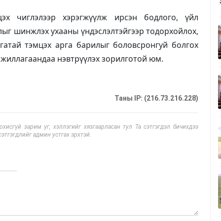
эх чиглэлээр хэрэгжүүлж ирсэн бодлого, үйл
лыг шинжлэх ухааны үндэслэлтэйгээр тодорхойлох,
гатай тэмцэх арга барилыг боловсронгуй болгох
ажиллагаандаа нэвтрүүлэх зорилготой юм.
Таны IP: (216.73.216.228)
исгүй зарим үг, хэллэгийг хязгаарласан тул Та сэтгэгдэл бичихдээ
сэтгэгдлийг админ устгах эрхтэй.