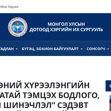
лбоо барих
ГАДЛАН
БҮТЭЦ, ЗОХИОН БАЙГУУЛАЛТ
СОНСОГЧ
ЭНИЙ ХҮРЭЭЛЭНГИЙН
АТАЙ ТЭМЦЭХ БОДЛОГО,
 ШИНЭЧЛЭЛ” СЭДЭВТ