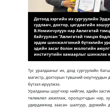
Дотоод хэргийн их сургуулийн Эрд
судлаач, доктор, цагдаагийн хошуу
В.Номинчулуун нар Авлигатай тэмц
байгуулсан “Авлигатай тэмцэх бодл
эрдэм шинжилгээний бүтээлийн ур
эдийн засаг болон экологийн аюулг
институтийн хамаарлыг шинжлэх нь
Тус уралдааныг их, дээд сургуулийн багш
магистр, докторын түвшний оюутнуудын ду
бүтээл ирүүлжээ.
Уралдааны шүүгчээр нийгэм, эдийн засги
төлөөлөл ажиллаж, оролцогчдын нэр, ху
удирдамжид заасан шалгуур, дүрмийн д