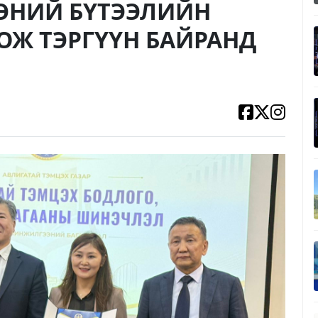
ЭНИЙ БҮТЭЭЛИЙН
ОЖ ТЭРГҮҮН БАЙРАНД