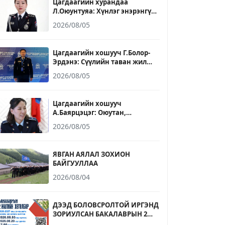
Цагдаагийн хурандаа
Л.Оюунтуяа: Хүнлэг энэрэнгүй,
үнэнч шударга байх зарчмыг
2026/08/05
ажил, амьдралдаа баримталж
явдаг
Цагдаагийн хошууч Г.Болор-
Эрдэнэ: Сүүлийн таван жил
ирээдүйн хууль сахиулагчдыг
2026/08/05
бэлтгэх үйлсэд үр бүтээлтэй
ажилласан он жилүүд байлаа
Цагдаагийн хошууч
А.Баярцэцэг: Оюутан,
сонсогчдоо зөвхөн мэдлэгээр
2026/08/05
бус ёс зүй, зөв хандлага, бие
даан суралцах чадвараар
төлөвшүүлэхэд хувь нэмрээ
ЯВГАН АЯЛАЛ ЗОХИОН
оруулахыг зорьдог
БАЙГУУЛЛАА
2026/08/04
ДЭЭД БОЛОВСРОЛТОЙ ИРГЭНД
ЗОРИУЛСАН БАКАЛАВРЫН 2
ЖИЛИЙН ХӨТӨЛБӨРИЙН