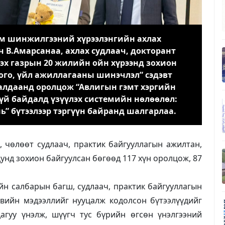
эм шинжилгээний хүрээлэнгийн ахлах
ч В.Амарсанаа, ахлах судлаач, докторант
эх газрын 20 жилийн ойн хүрээнд зохион
ого, үйл ажиллагааны шинэчлэл” сэдэвт
алдаанд оролцож “Авлигын гэмт хэргийн
үй байдалд үзүүлэх системийн нөлөөлөл:
” бүтээлээр тэргүүн байранд шалгарлаа.
, чөлөөт судлаач, практик байгууллагын ажилтан,
нд зохион байгуулсан бөгөөд 117 хүн оролцож, 87
йн салбарын багш, судлаач, практик байгууллагын
вийн мэдээллийг нууцалж кодолсон бүтээлүүдийг
агуу үнэлж, шүүгч тус бүрийн өгсөн үнэлгээний