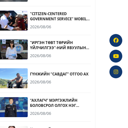
"CITIZEN-CENTERED
GOVERNMENT SERVICE" MOBILE
OFFICE OPERATES AT
2026/08/06
NARANTUUL TRADE CENTER
"ИРГЭН ТӨВТ ТӨРИЙН
ҮЙЛЧИЛГЭЭ"-НИЙ ЯВУУЛЫН
ОФФИС НАРАНТУУЛ
2026/08/06
ХУДАЛДААНЫ ТӨВД
АЖИЛЛАЛАА
ГҮНЖИЙН “САВДАГ” ОТГОО АХ
2026/08/06
“АХЛАГЧ” МЭРГЭЖЛИЙН
БОЛОВСРОЛ ОЛГОХ НЭГ
ЖИЛИЙН СУРГАЛТАД БҮРЭН
2026/08/06
ДУНД БОЛОВСРОЛТОЙ 17-20
НАСНЫ ИРГЭД ЭЛСЭХ
БОЛОМЖТОЙ