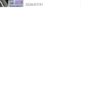
2026/07/31
АХЛАГЧ МЭРГЭЖЛИЙН
БОЛОВСРОЛ ОЛГОХ НЭГ
ЖИЛИЙН СУРГАЛТЫН
2026/07/31
ЭЛСЭЛТИЙН БҮРТГЭЛ
2026.08.09-НИЙ ӨДРИЙН 17.00
ЦАГ ХҮРТЭЛ ҮРГЭЛЖИЛНЭ
Холбоо барих
Улаанбаатар хот, Баянзүрх дүүрэг,
ж юу
8-р хороо, Хилчний гудамж
үлсэн
7015-5026
info@uia.gov.mn
о