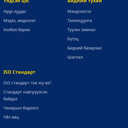
Үндсэн цэс
Бидний тухай
Нүүр хуудас
Мэндчилгээ
Мэдээ, мэдээлэл
Танилцуулга
Холбоо барих
Түүхэн замнал
Бүтэц
Бидний бахархал
Шагнал
ISO Стандарт
ISO стандарт гэж юу вэ?
Стандарт нэвтрүүлсэн
байдал
Чанарын бодлого
Үйл явц