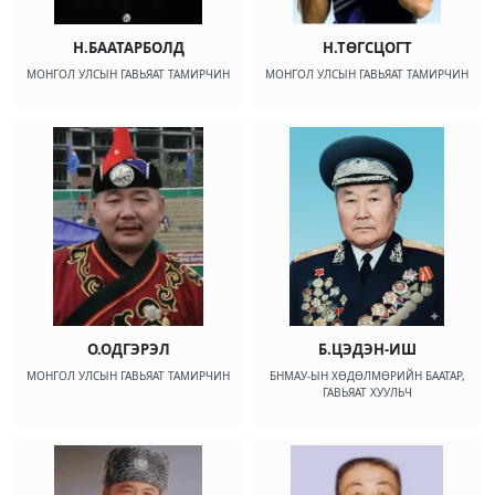
Н.БААТАРБОЛД
Н.ТӨГСЦОГТ
МОНГОЛ УЛСЫН ГАВЬЯАТ ТАМИРЧИН
МОНГОЛ УЛСЫН ГАВЬЯАТ ТАМИРЧИН
О.ОДГЭРЭЛ
Б.ЦЭДЭН-ИШ
МОНГОЛ УЛСЫН ГАВЬЯАТ ТАМИРЧИН
БНМАУ-ЫН ХӨДӨЛМӨРИЙН БААТАР,
ГАВЬЯАТ ХУУЛЬЧ