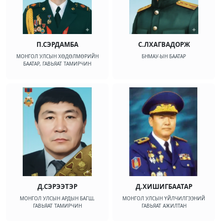
П.СЭРДАМБА
С.ЛХАГВАДОРЖ
МОНГОЛ УЛСЫН ХӨДӨЛМӨРИЙН
БНМАУ-ЫН БААТАР
БААТАР, ГАВЬЯАТ ТАМИРЧИН
Д.СЭРЭЭТЭР
Д.ХИШИГБААТАР
МОНГОЛ УЛСЫН АРДЫН БАГШ,
МОНГОЛ УЛСЫН ҮЙЛЧИЛГЭЭНИЙ
ГАВЬЯАТ ТАМИРЧИН
ГАВЬЯАТ АЖИЛТАН