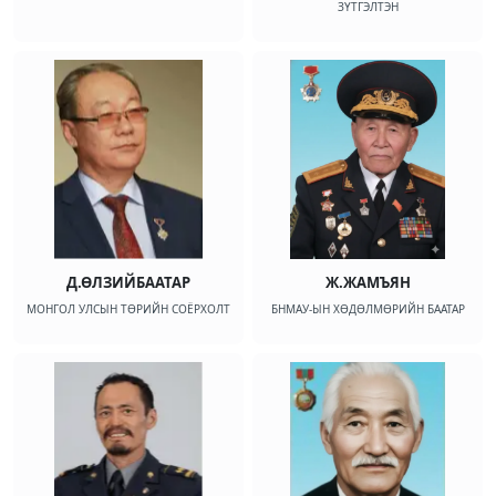
ЗҮТГЭЛТЭН
Д.ӨЛЗИЙБААТАР
Ж.ЖАМЪЯН
МОНГОЛ УЛСЫН ТӨРИЙН СОЁРХОЛТ
БНМАУ-ЫН ХӨДӨЛМӨРИЙН БААТАР