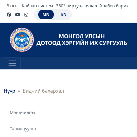
Эхлэл
Кайзан систем
360° виртуал аялал
Холбоо барих
MN
EN
Нүүр
Бидний бахархал
Мэндчилгээ
Танилцуулга