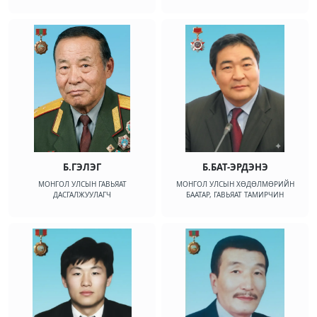
Б.ГЭЛЭГ
Б.БАТ-ЭРДЭНЭ
МОНГОЛ УЛСЫН ГАВЬЯАТ
МОНГОЛ УЛСЫН ХӨДӨЛМӨРИЙН
ДАСГАЛЖУУЛАГЧ
БААТАР, ГАВЬЯАТ ТАМИРЧИН