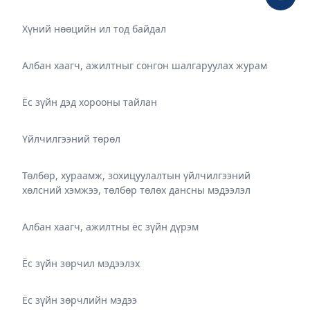
Хүний нөөцийн ил тод байдал
Албан хаагч, ажилтныг сонгон шалгаруулах журам
Ёс зүйн дэд хорооны тайлан
Үйлчилгээний төрөл
Төлбөр, хураамж, зохицуулалтын үйлчилгээний
хөлсний хэмжээ, төлбөр төлөх дансны мэдээлэл
Албан хаагч, ажилтны ёс зүйн дүрэм
Ёс зүйн зөрчил мэдээлэх
Ёс зүйн зөрчлийн мэдээ