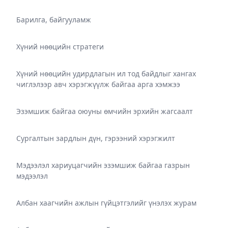
Барилга, байгууламж
Хүний нөөцийн стратеги
Хүний нөөцийн удирдлагын ил тод байдлыг хангах
чиглэлээр авч хэрэгжүүлж байгаа арга хэмжээ
Эзэмшиж байгаа оюуны өмчийн эрхийн жагсаалт
Сургалтын зардлын дүн, гэрээний хэрэгжилт
Мэдээлэл хариуцагчийн эзэмшиж байгаа газрын
мэдээлэл
Албан хаагчийн ажлын гүйцэтгэлийг үнэлэх журам