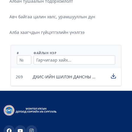
Албан тушаалын тодорхойлолт
Авч байгаа цалин хөлс, урамшууллын дүн
Алба хаагчдын гүйцэтгэлийн үнэлгээ
#
ФАЙЛЫН НЭР
ДХИС-ИЙН ШИЛЭН ДАНСНЫ МЭДЭЭЛЭЛТЭЙ ХОЛБООТОЙ ТОДРУУЛГЫГ ДООРХ ХАЯГААР ХОЛБОГДОЖ АВНА УУ!
269