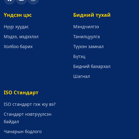
Үндсэн цэс
Бидний тухай
Нүүр хуудас
Мэндчилгээ
Мэдээ, мэдээлэл
Танилцуулга
Холбоо барих
Түүхэн замнал
Бүтэц
Бидний бахархал
Шагнал
ISO Стандарт
ISO стандарт гэж юу вэ?
Стандарт нэвтрүүлсэн
байдал
Чанарын бодлого