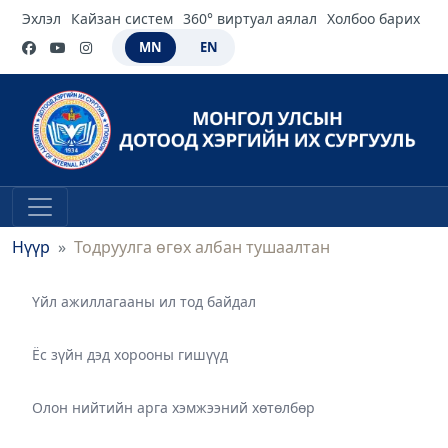
Эхлэл
Кайзан систем
360° виртуал аялал
Холбоо барих
MN
EN
Нүүр
Тодруулга өгөх албан тушаалтан
Үйл ажиллагааны ил тод байдал
Ёс зүйн дэд хорооны гишүүд
Олон нийтийн арга хэмжээний хөтөлбөр