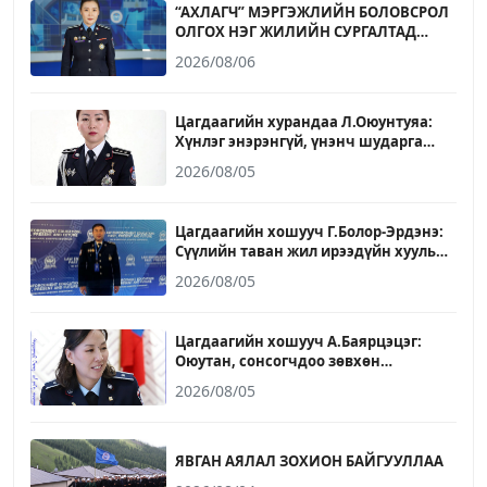
“АХЛАГЧ” МЭРГЭЖЛИЙН БОЛОВСРОЛ
ОЛГОХ НЭГ ЖИЛИЙН СУРГАЛТАД
БҮРЭН ДУНД БОЛОВСРОЛТОЙ 17-20
2026/08/06
НАСНЫ ИРГЭД ЭЛСЭХ БОЛОМЖТОЙ
Цагдаагийн хурандаа Л.Оюунтуяа:
Хүнлэг энэрэнгүй, үнэнч шударга
байх зарчмыг ажил, амьдралдаа
2026/08/05
баримталж явдаг
Цагдаагийн хошууч Г.Болор-Эрдэнэ:
Сүүлийн таван жил ирээдүйн хууль
сахиулагчдыг бэлтгэх үйлсэд үр
2026/08/05
бүтээлтэй ажилласан он жилүүд
байлаа
Цагдаагийн хошууч А.Баярцэцэг:
Оюутан, сонсогчдоо зөвхөн
мэдлэгээр бус ёс зүй, зөв хандлага,
2026/08/05
бие даан суралцах чадвараар
төлөвшүүлэхэд хувь нэмрээ
оруулахыг зорьдог
ЯВГАН АЯЛАЛ ЗОХИОН БАЙГУУЛЛАА