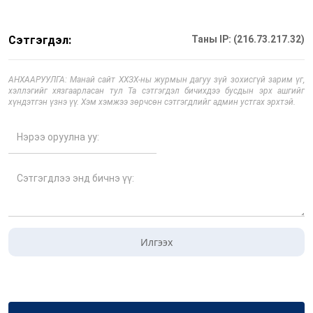
Сэтгэгдэл:
Таны IP: (216.73.217.32)
АНХААРУУЛГА: Манай сайт ХХЗХ-ны журмын дагуу зүй зохисгүй зарим үг,
хэллэгийг хязгаарласан тул Та сэтгэгдэл бичихдээ бусдын эрх ашгийг
хүндэтгэн үзнэ үү. Хэм хэмжээ зөрчсөн сэтгэгдлийг админ устгах эрхтэй.
Илгээх