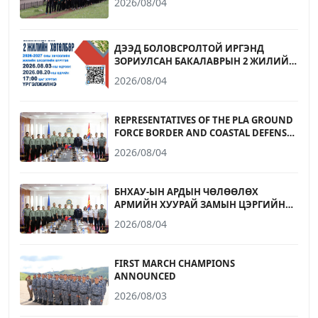
2026/08/04
ДЭЭД БОЛОВСРОЛТОЙ ИРГЭНД
ЗОРИУЛСАН БАКАЛАВРЫН 2 ЖИЛИЙН
ХӨТӨЛБӨРИЙН БҮРТГЭЛ ЭХЭЛЛЭЭ
2026/08/04
REPRESENTATIVES OF THE PLA GROUND
FORCE BORDER AND COASTAL DEFENSE
UNIVERSITY RECEIVED
2026/08/04
БНХАУ-ЫН АРДЫН ЧӨЛӨӨЛӨХ
АРМИЙН ХУУРАЙ ЗАМЫН ЦЭРГИЙН
ХИЛ, ДАЛАЙН ХАМГААЛАЛТЫН ДЭЭД
2026/08/04
СУРГУУЛИЙН ТӨЛӨӨЛӨГЧДИЙГ
ХҮЛЭЭН АВЧ УУЛЗЛАА
FIRST MARCH CHAMPIONS
ANNOUNCED
2026/08/03