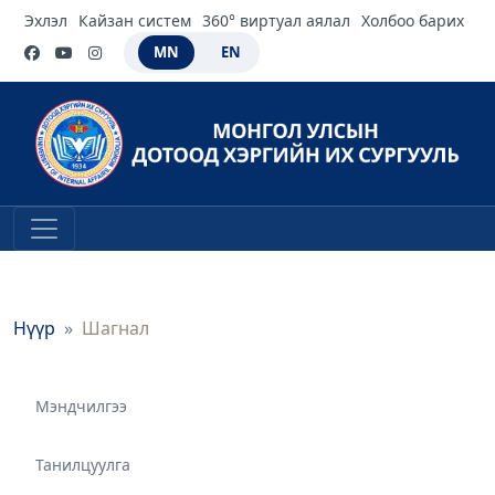
Эхлэл
Кайзан систем
360° виртуал аялал
Холбоо барих
MN
EN
Нүүр
Шагнал
Мэндчилгээ
Танилцуулга