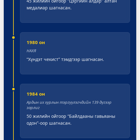
45 жилийн ойгоор “Цэргийн алдар” алтан
медалиар шагнасан.
1980 он
НАХЯ
“Хүндэт чекист” тэмдгээр шагнасан.
1984 он
Ардын их хурлын тэргүүлэгчдийн 139 дүгээр
зарлиг
50 жилийн ойгоор “Байлдааны гавьяаны
одон”-оор шагнасан.