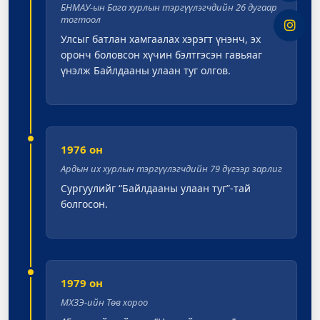
БНМАУ-ын Бага хурлын тэргүүлэгчдийн 26 дугаар
тогтоол
Улсыг батлан хамгаалах хэрэгт үнэнч, эх
оронч боловсон хүчин бэлтгэсэн гавьяаг
үнэлж Байлдааны улаан туг олгов.
1976 он
Ардын их хурлын тэргүүлэгчдийн 79 дүгээр зарлиг
Сургуулийг “Байлдааны улаан туг”-тай
болгосон.
1979 он
МХЗЭ-ийн Төв хороо