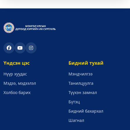
Үндсэн цэс
Бидний тухай
Нүүр хуудас
Мэндчилгээ
Мэдээ, мэдээлэл
Танилцуулга
Холбоо барих
Түүхэн замнал
Бүтэц
Бидний бахархал
Шагнал