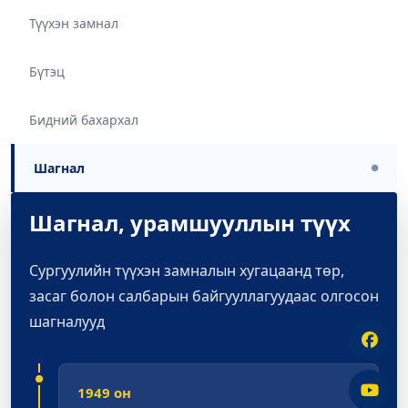
Түүхэн замнал
Бүтэц
Бидний бахархал
Шагнал
●
Шагнал, урамшууллын түүх
Сургуулийн түүхэн замналын хугацаанд төр,
засаг болон салбарын байгууллагуудаас олгосон
шагналууд
1949 он