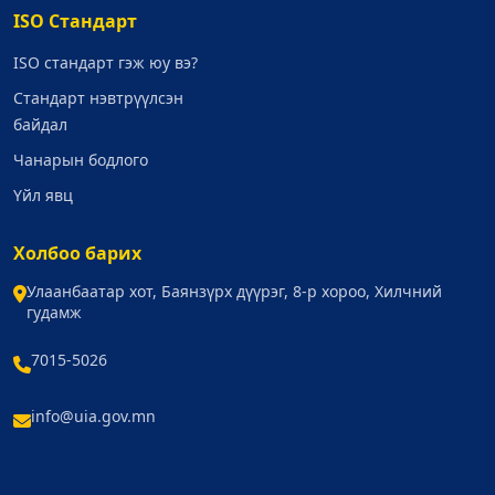
ISO Стандарт
ISO стандарт гэж юу вэ?
Стандарт нэвтрүүлсэн
байдал
Чанарын бодлого
Үйл явц
Холбоо барих
Улаанбаатар хот, Баянзүрх дүүрэг, 8-р хороо, Хилчний
гудамж
7015-5026
info@uia.gov.mn