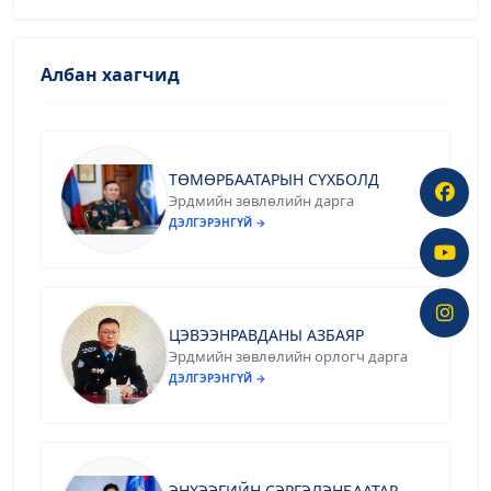
Албан хаагчид
ТӨМӨРБААТАРЫН СҮХБОЛД
Эрдмийн зөвлөлийн дарга
ДЭЛГЭРЭНГҮЙ →
ЦЭВЭЭНРАВДАНЫ АЗБАЯР
Эрдмийн зөвлөлийн орлогч дарга
ДЭЛГЭРЭНГҮЙ →
ЭНХЭЭГИЙН СЭРГЭЛЭНБААТАР