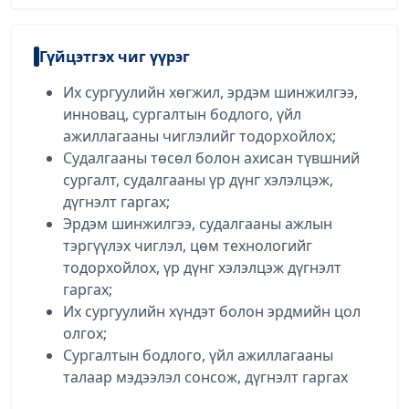
Гүйцэтгэх чиг үүрэг
Их сургуулийн хөгжил, эрдэм шинжилгээ,
инновац, сургалтын бодлого, үйл
ажиллагааны чиглэлийг тодорхойлох;
Судалгааны төсөл болон ахисан түвшний
сургалт, судалгааны үр дүнг хэлэлцэж,
дүгнэлт гаргах;
Эрдэм шинжилгээ, судалгааны ажлын
тэргүүлэх чиглэл, цөм технологийг
тодорхойлох, үр дүнг хэлэлцэж дүгнэлт
гаргах;
Их сургуулийн хүндэт болон эрдмийн цол
олгох;
Сургалтын бодлого, үйл ажиллагааны
талаар мэдээлэл сонсож, дүгнэлт гаргах