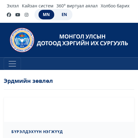
Эхлэл
Кайзан систем
360° виртуал аялал
Холбоо барих
MN
EN
Эрдмийн зөвлөл
БҮРЭЛДЭХҮҮН НЭГЖҮҮД