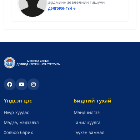
Эрдмийн зөвлөлийн гишүүн
ДЭЛГЭРЭНГҮЙ →
Үндсэн цэс
Бидний тухай
Нүүр хуудас
Мэндчилгээ
Мэдээ, мэдээлэл
Танилцуулга
Холбоо барих
Түүхэн замнал