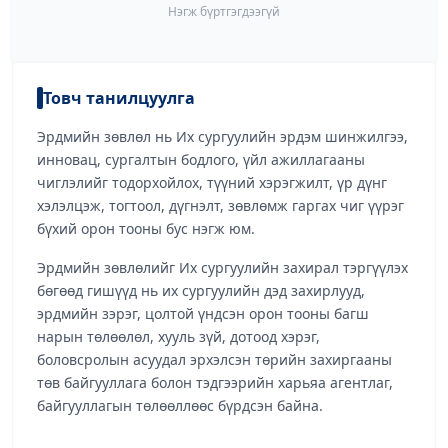
Нэгж бүртгэгдээгүй
Товч танилцуулга
Эрдмийн зөвлөл нь Их сургуулийн эрдэм шинжилгээ,
инновац, сургалтын бодлого, үйл ажиллагааны
чиглэлийг тодорхойлох, түүний хэрэгжилт, үр дүнг
хэлэлцэж, тогтоол, дүгнэлт, зөвлөмж гаргах чиг үүрэг
бүхий орон тооны бус нэгж юм.
Эрдмийн зөвлөлийг Их сургуулийн захирал тэргүүлэх
бөгөөд гишүүд нь их сургуулийн дэд захирлууд,
эрдмийн зэрэг, цолтой үндсэн орон тооны багш
нарын төлөөлөл, хууль зүй, дотоод хэрэг,
боловсролын асуудал эрхэлсэн төрийн захиргааны
төв байгууллага болон тэдгээрийн харьяа агентлаг,
байгууллагын төлөөллөөс бүрдсэн байна.