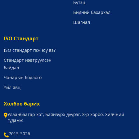
Бүтэц
Бидний бахархал
Шагнал
ISO Стандарт
ISO стандарт гэж юу вэ?
Стандарт нэвтрүүлсэн
байдал
Чанарын бодлого
Үйл явц
Холбоо барих
Улаанбаатар хот, Баянзүрх дүүрэг, 8-р хороо, Хилчний
гудамж
7015-5026