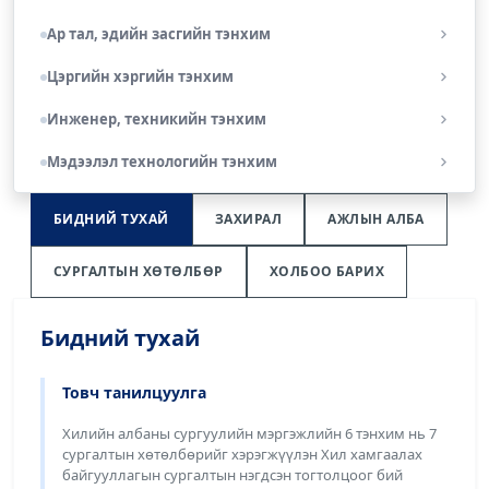
Ар тал, эдийн засгийн тэнхим
Цэргийн хэргийн тэнхим
Инженер, техникийн тэнхим
Мэдээлэл технологийн тэнхим
БИДНИЙ ТУХАЙ
ЗАХИРАЛ
АЖЛЫН АЛБА
СУРГАЛТЫН ХӨТӨЛБӨР
ХОЛБОО БАРИХ
Бидний тухай
Товч танилцуулга
Хилийн албаны сургуулийн мэргэжлийн 6 тэнхим нь 7
сургалтын хөтөлбөрийг хэрэгжүүлэн Хил хамгаалах
байгууллагын сургалтын нэгдсэн тогтолцоог бий