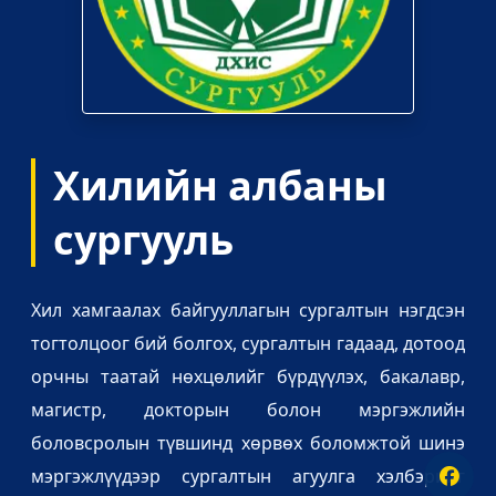
Хилийн албаны
сургууль
Хил хамгаалах байгууллагын сургалтын нэгдсэн
тогтолцоог бий болгох, сургалтын гадаад, дотоод
орчны таатай нөхцөлийг бүрдүүлэх, бакалавр,
магистр, докторын болон мэргэжлийн
боловсролын түвшинд хөрвөх боломжтой шинэ
мэргэжлүүдээр сургалтын агуулга хэлбэрийг