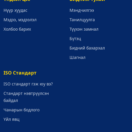
Нүүр хуудас
Мэндчилгээ
Мэдээ, мэдээлэл
Танилцуулга
Холбоо барих
Түүхэн замнал
Бүтэц
Бидний бахархал
Шагнал
ISO Стандарт
ISO стандарт гэж юу вэ?
Стандарт нэвтрүүлсэн
байдал
Чанарын бодлого
Үйл явц