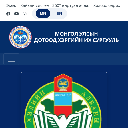
Эхлэл
Кайзан систем
360° виртуал аялал
Холбоо барих
MN
EN