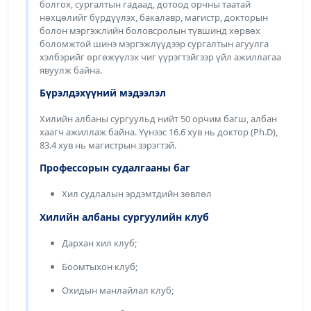
болгох, сургалтын гадаад, дотоод орчны таатай
нөхцөлийг бүрдүүлэх, бакалавр, магистр, докторын
болон мэргэжлийн боловсролын түвшинд хөрвөх
боломжтой шинэ мэргэжлүүдээр сургалтын агуулга
хэлбэрийг өргөжүүлэх чиг үүрэгтэйгээр үйл ажиллагаа
явуулж байна.
Бүрэлдэхүүний мэдээлэл
Хилийн албаны сургуульд нийт 50 орчим багш, албан
хаагч ажиллаж байна. Үүнээс 16.6 хув нь доктор (Ph.D),
83.4 хув нь магистрын зэрэгтэй.
Профессорын судалгааны баг
Хил судлалын эрдэмтдийн зөвлөл
Хилийн албаны сургуулийн клуб
Дархан хил клуб;
Боомтыхон клуб;
Охидын манлайлал клуб;