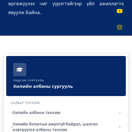
өргөжүүлэх чиг үүрэгтэйгээр үйл ажиллагаа
явуулж байна.
ҮНДСЭН СУРГУУЛЬ
Хилийн албаны сургууль
САЛБАР ТЭНХИМ
Хилийн албаны тэнхим
Хилийн боомтын аюулгүй байдал, шалган
нэвтрүүлэх албаны тэнхим