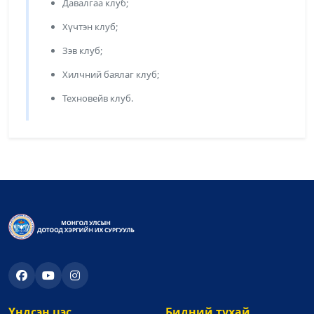
Давалгаа клуб;
Хүчтэн клуб;
Зэв клуб;
Хилчний баялаг клуб;
Техновейв клуб.
Үндсэн цэс
Бидний тухай