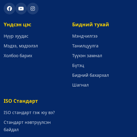
Үндсэн цэс
Бидний тухай
Нүүр хуудас
Мэндчилгээ
Мэдээ, мэдээлэл
Танилцуулга
Холбоо барих
Түүхэн замнал
Бүтэц
Бидний бахархал
Шагнал
ISO Стандарт
ISO стандарт гэж юу вэ?
Стандарт нэвтрүүлсэн
байдал