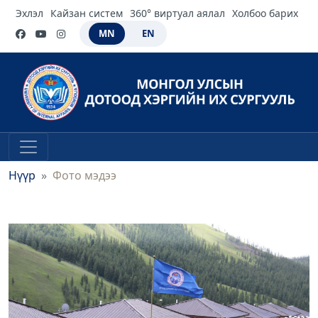
Эхлэл
Кайзан систем
360° виртуал аялал
Холбоо барих
MN
EN
Нүүр
Фото мэдээ