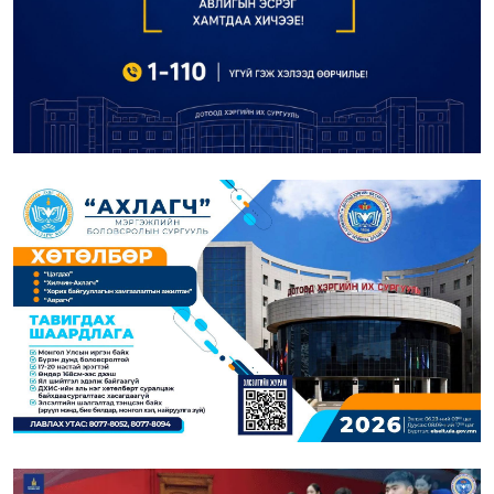
АВЛИГЫН ЭСРЭГ НЭГДЬЕ!
2026-07-31
“АХЛАГЧ” МЭРГЭЖЛИЙН БОЛОВСРОЛЫН
СУРГУУЛИЙН НЭГ ЖИЛИЙН СУРГАЛТЫН ЭЛСЭЛТИЙН