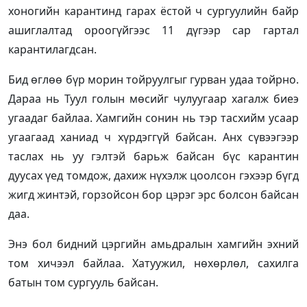
хоногийн карантинд гарах ёстой ч сургуулийн байр
ашиглалтад ороогүйгээс 11 дүгээр сар гартал
карантилагдсан.
Бид өглөө бүр морин тойруулгыг гурван удаа тойрно.
Дараа нь Туул голын мөсийг чулуугаар хагалж биеэ
угаадаг байлаа. Хамгийн сонин нь тэр тасхийм усаар
угаагаад ханиад ч хүрдэггүй байсан. Анх сүвээгээр
таслах нь уу гэлтэй барьж байсан бүс карантин
дуусах үед томдож, дахиж нүхэлж цоолсон гэхээр бүгд
жигд жинтэй, горзойсон бор цэрэг эрс болсон байсан
даа.
Энэ бол бидний цэргийн амьдралын хамгийн эхний
том хичээл байлаа. Хатуужил, нөхөрлөл, сахилга
батын том сургууль байсан.