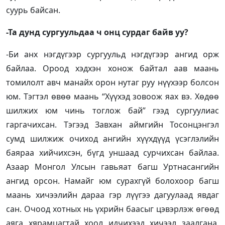
суурь байсан.
-Та дунд сургуульдаа ч онц сурдаг байв уу?
-Би анх нэгдүгээр сургуульд нэгдүгээр ангид орж
байлаа. Ороод хэдхэн хонож байтал аав маань
томилолт авч манайх орон нутаг руу нүүхээр болсон
юм. Тэгтэл өвөө маань “Хүүхэд зовоож яах вэ. Хөдөө
шилжих юм чинь тоглож бай” гээд сургуулиас
гаргачихсан. Тэгээд Завхан аймгийн Тосонцэнгэл
сумд шилжиж очиход ангийн хүүхдүүд үсэглэлийн
баяраа хийчихсэн, бүгд уншаад сурчихсан байлаа.
Азаар Монгол Улсын гавьяат багш Уртнасангийн
ангид орсон. Намайг юм сурахгүй болохоор багш
маань хичээлийн дараа гэр лүүгээ дагуулаад явдаг
сан. Очоод хотных нь үхрийн баасыг цэвэрлэж өгөөд
аяга хярамцагтай хоол идчихээд хичээл заалгана.