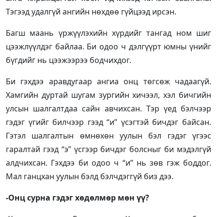
Тэгээд удалгүй ангийн нөхдөө гүйцээд ирсэн.
Багш маань үржүүлэхийн хүрдийг тангад ном шиг
цээжлүүлдэг байлаа. Би одоо ч дэлгүүрт юмны үнийг
бүгдийг нь цээжээрээ бодчихдог.
Би гэхдээ аравдугаар ангиа онц төгсөж чадаагүй.
Хамгийн дуртай шугам зургийн хичээл, хэл бичгийн
улсын шалгалтдаа сайн авчихсан. Тэр үед бэлчээр
гэдэг үгийг билчээр гээд “и” үсэгтэй бичдэг байсан.
Гэтэл шалгалтын өмнөхөн уулын бэл гэдэг үгээс
гаралтай гээд “э” үсгээр бичдэг болсныг би мэдэлгүй
алдчихсан. Гэхдээ би одоо ч “и” нь зөв гэж боддог.
Мал ганцхан уулын бэлд бэлчдэггүй биз дээ.
-Онц сурна гэдэг хөдөлмөр мөн үү?