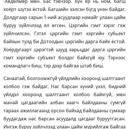
-Хөдөлмөр мөн. Бас тэвчээр. Хүн ер нь ном, багш
хоёрт шүтэх ёстой. Багшийн хэлсэн бүгд үнэн байдаг.
Долдугаар сарын 1-ний асуудлаар намайг улаан цайм
буруу зүйлчлээд ял өгсөн. Цэргийн гэмт хэрэг гэж
зүйлчилсэн. Гэтэл цэргийн гэмт хэргийн субьект
байхын тулд би Дотоодын цэргийн дарга байх ёстой.
Хоёрдугаарт цэрэгтэй шууд харьцдаг дарга цэргийн
гэмт хэргийн субъект болдог байхгүй юу. Тэрнээс
командлагч биш, тэр дээр байгаа штаб биш.
Санаатай, болгоомжгүй үйлдлийн хооронд шалтгаант
холбоо гэж байдаг. Нас барсан хүний үхэл, бидний
үйлдэл хооронд шалтгаант холбоо байхгүй, мөн
манай цагдаагийн албан хаагч байлдааны сумгүй
тараах ажиллагаанд орсон байхад байлдааны сумаар
буудагдаж нас барсан асуудалд цагдааг буруутгасан.
Ингэж буруу зүйлчлээд улаан цайм мурийлгаж байгаа