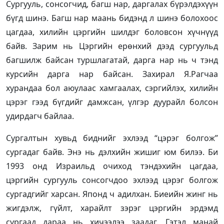
Сургууль, сонсогчид, багш нар, даргалах бүрэлдэхүүн
бүгд шинэ. Багш нар маань бидэнд л шинэ болохоос
цагдаа, хилийн цэргийн шилдэг боловсон хүчнүүд
байв. Зарим нь Цэргийн ерөнхий дээд сургуульд
багшилж байсан туршлагатай, дарга нар нь ч тэнд
курсийн дарга нар байсан. Захирал Я.Рагчаа
хурандаа бол аюулаас хамгаалах, сэргийлэх, хилийн
цэрэг гээд бүгдийг дамжсан, үлгэр дуурайл болсон
удирдагч байлаа.
Сургалтын хувьд биднийг эхлээд “цэрэг болгож”
сургадаг байв. Энэ нь дэлхийн жишиг юм билээ. Би
1993 онд Израильд очиход тэндэхийн цагдаа,
цэргийн сургууль сонсогчдоо эхлээд цэрэг болгож
сургадгийг харсан. Японд ч адилхан. Биеийн жинг нь
жигдэлж, гүйлт, харайлт зэрэг цэргийн эрдэмд
сургаад дараа нь хичээлээ заадаг. Гэтэл манай