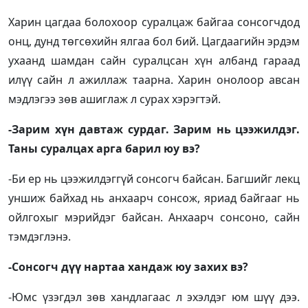
Харин цагдаа болохоор суралцаж байгаа сонсогчдод
онц, дунд төгсөхийн ялгаа бол бий. Цагдаагийн эрдэм
ухаанд шамдан сайн суралцсан хүн албанд гараад
илүү сайн л ажиллаж таарна. Харин онолоор авсан
мэдлэгээ зөв ашиглаж л сурах хэрэгтэй.
-Зарим хүн давтаж сурдаг. Зарим нь цээжилдэг.
Таны суралцах арга барил юу вэ?
-Би ер нь цээжилдэггүй сонсогч байсан. Багшийг лекц
уншиж байхад нь анхаарч сонсож, яриад байгааг нь
ойлгохыг мэрийдэг байсан. Анхаарч сонсоно, сайн
тэмдэглэнэ.
-Сонсогч дүү нартаа хандаж юу захих вэ?
-Юмс үзэгдэл зөв хандлагаас л эхэлдэг юм шүү дээ.