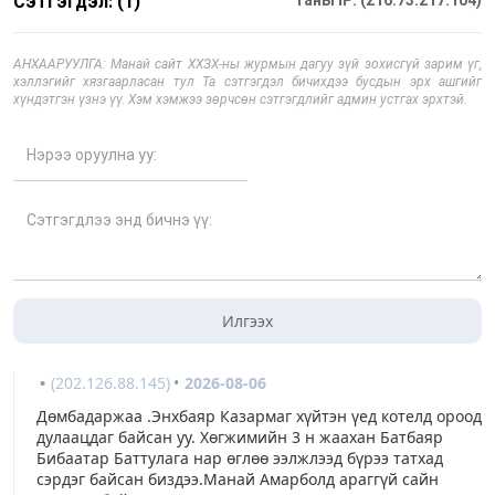
Сэтгэгдэл: (1)
Таны IP: (216.73.217.104)
АНХААРУУЛГА: Манай сайт ХХЗХ-ны журмын дагуу зүй зохисгүй зарим үг,
хэллэгийг хязгаарласан тул Та сэтгэгдэл бичихдээ бусдын эрх ашгийг
хүндэтгэн үзнэ үү. Хэм хэмжээ зөрчсөн сэтгэгдлийг админ устгах эрхтэй.
Илгээх
(202.126.88.145)
2026-08-06
Дөмбадаржаа .Энхбаяр Казармаг хүйтэн үед котелд ороод
дулаацдаг байсан уу. Хөгжимийн 3 н жаахан Батбаяр
Бибаатар Баттулага нар өглөө ээлжлээд бүрээ татхад
сэрдэг байсан биздээ.Манай Амарболд араггүй сайн