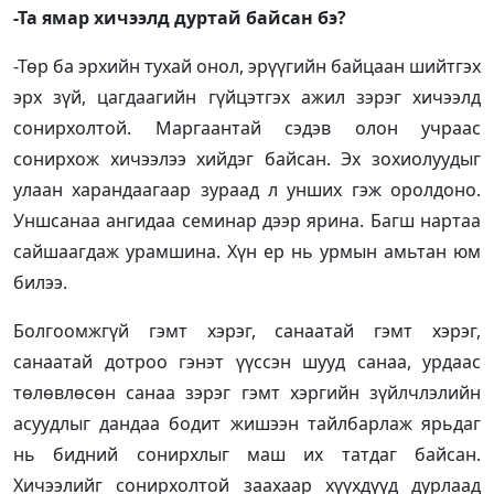
-Та ямар хичээлд дуртай байсан бэ?
-Төр ба эрхийн тухай онол, эрүүгийн байцаан шийтгэх
эрх зүй, цагдаагийн гүйцэтгэх ажил зэрэг хичээлд
сонирхолтой. Маргаантай сэдэв олон учраас
сонирхож хичээлээ хийдэг байсан. Эх зохиолуудыг
улаан харандаагаар зураад л унших гэж оролдоно.
Уншсанаа ангидаа семинар дээр ярина. Багш нартаа
сайшаагдаж урамшина. Хүн ер нь урмын амьтан юм
билээ.
Болгоомжгүй гэмт хэрэг, санаатай гэмт хэрэг,
санаатай дотроо гэнэт үүссэн шууд санаа, урдаас
төлөвлөсөн санаа зэрэг гэмт хэргийн зүйлчлэлийн
асуудлыг дандаа бодит жишээн тайлбарлаж ярьдаг
нь бидний сонирхлыг маш их татдаг байсан.
Хичээлийг сонирхолтой заахаар хүүхдүүд дурлаад