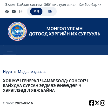
Эхлэл
Кайзан систем
360° виртуал аялал
Холбоо барих
MN
EN
Нүүр
Мэдээ мэдээлэл
ХОШУУЧ ГЕНЕРАЛ Ч.АМАРБОЛД: СОНСОГЧ
БАЙХДАА СУРСАН ЭРДМЭЭ ӨНӨӨДӨР Ч
ХЭРЭГЛЭЭД Л ЯВЖ БАЙНА
Огноо:
2026-03-16