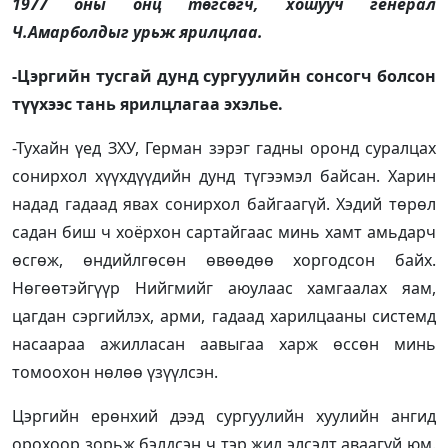
1977 оны онц төгсөгч, хошууч генерал
Ч.Амарболдыг урьж ярилцлаа.
-Цэргийн тусгай дунд сургуулийн сонсогч болсон
түүхээс тань ярилцлагаа эхэлье.
-Тухайн үед ЗХУ, Герман зэрэг гадны оронд суралцах
сонирхол хүүхдүүдийн дунд түгээмэл байсан. Харин
надад гадаад явах сонирхол байгаагүй. Хэдий төрөл
садан биш ч хоёрхон сартайгаас минь хамт амьдарч
өсгөж, өндийлгөсөн өвөөдөө хоргодсон байх.
Нөгөөтэйгүүр Нийгмийг аюулаас хамгаалах яам,
цагдан сэргийлэх, арми, гадаад харилцааны системд
насаараа ажилласан аавыгаа харж өссөн минь
томоохон нөлөө үзүүлсэн.
Цэргийн ерөнхий дээд сургуулийн хуулийн ангид
орохоор зорьж бэлдсэн ч тэр жил элсэлт аваагүй юм.