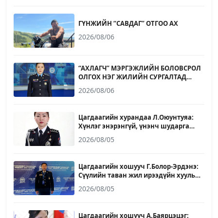
ГҮНЖИЙН “САВДАГ” ОТГОО АХ
2026/08/06
“АХЛАГЧ” МЭРГЭЖЛИЙН БОЛОВСРОЛ
ОЛГОХ НЭГ ЖИЛИЙН СУРГАЛТАД
БҮРЭН ДУНД БОЛОВСРОЛТОЙ 17-20
2026/08/06
НАСНЫ ИРГЭД ЭЛСЭХ БОЛОМЖТОЙ
Цагдаагийн хурандаа Л.Оюунтуяа:
Хүнлэг энэрэнгүй, үнэнч шударга
байх зарчмыг ажил, амьдралдаа
2026/08/05
баримталж явдаг
Цагдаагийн хошууч Г.Болор-Эрдэнэ:
Сүүлийн таван жил ирээдүйн хууль
сахиулагчдыг бэлтгэх үйлсэд үр
2026/08/05
бүтээлтэй ажилласан он жилүүд
байлаа
Цагдаагийн хошууч А.Баярцэцэг: