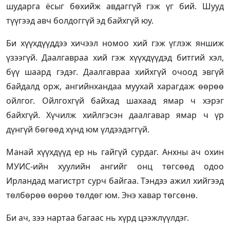
шударга ёсыг бөхийж авдаггүй гэж үг бий. Шууд
түүгээд авч болдоггүй эд байхгүй юу.
Би хүүхдүүддээ хичээл номоо хий гэж үглэж яншиж
үзээгүй. Даалгавраа хий гэж хүүхдүүдэд битгий хэл,
бүү шаард гэдэг. Даалгавраа хийхгүй очоод эвгүй
байдалд орж, ангийнхандаа муухай харагдаж өөрөө
ойлгог. Ойлгохгүй байхад шахаад ямар ч хэрэг
байхгүй. Хүчилж хийлгэсэн даалгавар ямар ч үр
дүнгүй бөгөөд хүнд юм үлдээдэггүй.
Манай хүүхдүүд ер нь гайгүй сурдаг. Анхны ач охин
МУИС-ийн хуулийн ангийг онц төгсөөд одоо
Ирландад магистрт сурч байгаа. Тэндээ ажил хийгээд
төлбөрөө өөрөө төлдөг юм. Энэ хавар төгсөнө.
Би ач, зээ нартаа багаас нь хүрд цээжлүүлдэг.