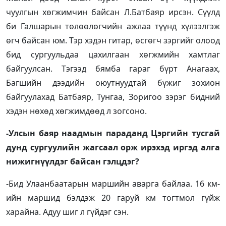
чуулгын хөгжимчин байсан Л.Батбаяр ирсэн. Сүүлд
би Галшарын төлөөлөгчийн ажлаа түүнд хүлээлгэж
өгч байсан юм. Тэр хэдэн гитар, өсгөгч зэргийг олоод
бид сургуульдаа цахилгаан хөгжмийн хамтлаг
байгуулсан. Тэгээд бямба гараг бүрт Анагаах,
Багшийн дээдийн оюутнуудтай бүжиг зохион
байгуулахад Батбаяр, Тунгаа, Зоригоо зэрэг бидний
хэдэн нөхөд хөгжимдөөд л зогсоно.
-Улсын баяр наадмын параданд Цэргийн тусгай
дунд сургуулийн жагсаал орж ирэхэд иргэд алга
нижигнүүлдэг байсан гэлцдэг?
-Бид Улаанбаатарын маршийн аварга байлаа. 16 км-
ийн маршид бэлдэж 20 гаруй км тогтмол гүйж
харайна. Адуу шиг л гүйдэг сэн.