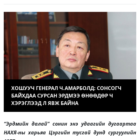
ХОШУУЧ ГЕНЕРАЛ Ч.АМАРБОЛД: СОНСОГЧ
БАЙХДАА СУРСАН ЭРДМЭЭ ӨНӨӨДӨР Ч
ХЭРЭГЛЭЭД Л ЯВЖ БАЙНА
“Эрдмийн далай” сонин энэ удаагийн дугаартаа
НАХЯ-ны харьяа Цэргийн тусгай дунд сургуулийн