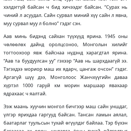
хэлдэггүй байсан ч бид хичээдэг байсан. “Сурах нь
чиний л асуудал. Сайн сурвал миний хүү сайн л явна,
муу сурвал муу л болно” гэдэг сэн.
Аав минь бидэнд сайхан түүхүүд ярина. 1945 оны
чөлөөлөх дайнд оролцсоноо, Монголын хилийг
тогтоохоор явж байснаа нүдэнд харагдтал ярина.
“Аав та буудуулсан уу” гэхээр “Аав нь шархдаагүй ээ.
Тэгэхдээ мориор маш их ядарч, цангаж очсон” гэдэг.
Аргагүй шүү дээ, Монголоос Жанчхүүгийн даваа
хүртэл 1000 гаруй км морин маршаар явахаар
ядрахаас ч яалтай.
Ээж маань хуучин монгол бичгээр маш сайн уншдаг,
үлгэр ярихдаа гаргууд байсан. Тансан ламын аялал,
баатарлаг туульсын тухай өгүүлдэг байлаа. Тэр бүхэн