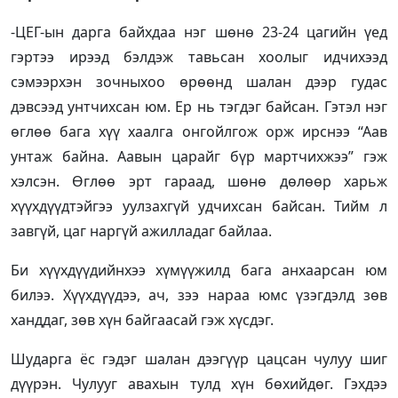
-ЦЕГ-ын дарга байхдаа нэг шөнө 23-24 цагийн үед
гэртээ ирээд бэлдэж тавьсан хоолыг идчихээд
сэмээрхэн зочныхоо өрөөнд шалан дээр гудас
дэвсээд унтчихсан юм. Ер нь тэгдэг байсан. Гэтэл нэг
өглөө бага хүү хаалга онгойлгож орж ирснээ “Аав
унтаж байна. Аавын царайг бүр мартчихжээ” гэж
хэлсэн. Өглөө эрт гараад, шөнө дөлөөр харьж
хүүхдүүдтэйгээ уулзахгүй удчихсан байсан. Тийм л
завгүй, цаг наргүй ажилладаг байлаа.
Би хүүхдүүдийнхээ хүмүүжилд бага анхаарсан юм
билээ. Хүүхдүүдээ, ач, зээ нараа юмс үзэгдэлд зөв
ханддаг, зөв хүн байгаасай гэж хүсдэг.
Шударга ёс гэдэг шалан дээгүүр цацсан чулуу шиг
дүүрэн. Чулууг авахын тулд хүн бөхийдөг. Гэхдээ