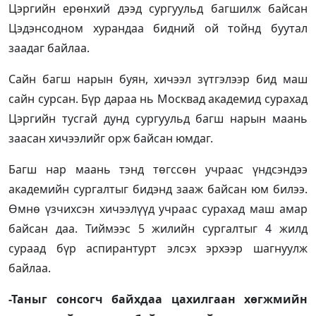
Цэргийн ерөнхий дээд сургуульд багшилж байсан
Цэдэнсодном хурандаа бидний ой тойнд буутал
заадаг байлаа.
Сайн багш нарын буян, хичээл зүтгэлээр бид маш
сайн сурсан. Бүр дараа нь Москвад академид сурахад
Цэргийн тусгай дунд сургуульд багш нарын маань
заасан хичээлийг орж байсан юмдаг.
Багш нар маань тэнд төгссөн учраас үндсэндээ
академийн сургалтыг бидэнд зааж байсан юм билээ.
Өмнө үзчихсэн хичээлүүд учраас сурахад маш амар
байсан даа. Тиймээс 5 жилийн сургалтыг 4 жилд
сураад бүр аспирантурт элсэх эрхээр шагнуулж
байлаа.
-Таныг сонсогч байхдаа цахилгаан хөгжмийн