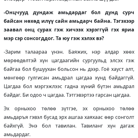
-Онцчууд дундаж амьдардаг бол дунд сурч
байсан нөхөд илүү сайн амьдарч байна. Тэгэхээр
заавал онц сурах гэж хичээх хэрэггүй гэх яриа
мэр сэр сонсогддог. Та юу гэж хэлэх вэ?
-Зарим талаараа үнэн. Баяжих, нэр алдар хөөх
мөрөөдөлтэй хүн цагдаагийн сургуульд элсэх гэж
байгаа бол бушуухан больсон нь дээр. Гоё хауст алт,
мөнгөөр гулгисан амьдрал цагдаа хүнд байдаггүй.
Цагдаа бол мэргэжлээс гадна хүний бүтэн амьдрал
байдаг. Би одоо ч цагдаа. Тэтгэвэртээ гарсан цагдаа.
Эх орныхоо төлөө зүтгэе, эх орныхоо төлөө
амьдаръя гэвэл бусад эрх ашгаа хаяхаас өөр сонголт
байхгүй. Энэ бол тавилан. Тавиланг хүн дагаж
амьдардаг.