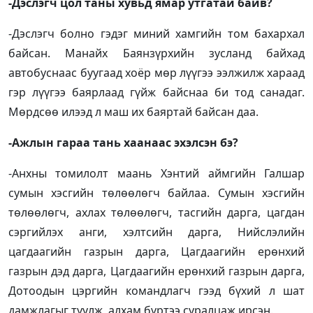
-Дэслэгч цол таны хувьд ямар утгатай байв?
-Дэслэгч болно гэдэг миний хамгийн том бахархал
байсан. Манайх Баянзүрхийн зусланд байхад
автобуснаас буугаад хоёр мөр лүүгээ ээлжилж хараад
гэр лүүгээ баярлаад гүйж байснаа би тод санадаг.
Мөрдсөө илээд л маш их баяртай байсан даа.
-Ажлын гараа тань хаанаас эхэлсэн бэ?
-Анхны томилолт маань Хэнтий аймгийн Галшар
сумын хэсгийн төлөөлөгч байлаа. Сумын хэсгийн
төлөөлөгч, ахлах төлөөлөгч, тасгийн дарга, цагдан
сэргийлэх анги, хэлтсийн дарга, Нийслэлийн
цагдаагийн газрын дарга, Цагдаагийн ерөнхий
газрын дэд дарга, Цагдаагийн ерөнхий газрын дарга,
Дотоодын цэргийн командлагч гээд бүхий л шат
дамжлагыг туулж, алхам бүртээ суралцаж ирсэн.