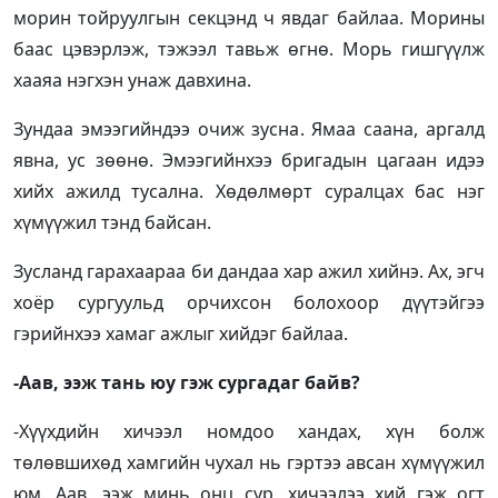
морин тойруулгын секцэнд ч явдаг байлаа. Морины
баас цэвэрлэж, тэжээл тавьж өгнө. Морь гишгүүлж
хааяа нэгхэн унаж давхина.
Зундаа эмээгийндээ очиж зусна. Ямаа саана, аргалд
явна, ус зөөнө. Эмээгийнхээ бригадын цагаан идээ
хийх ажилд тусална. Хөдөлмөрт суралцах бас нэг
хүмүүжил тэнд байсан.
Зусланд гарахаараа би дандаа хар ажил хийнэ. Ах, эгч
хоёр сургуульд орчихсон болохоор дүүтэйгээ
гэрийнхээ хамаг ажлыг хийдэг байлаа.
-Аав, ээж тань юу гэж сургадаг байв?
-Хүүхдийн хичээл номдоо хандах, хүн болж
төлөвшихөд хамгийн чухал нь гэртээ авсан хүмүүжил
юм. Аав, ээж минь онц сур, хичээлээ хий гэж огт