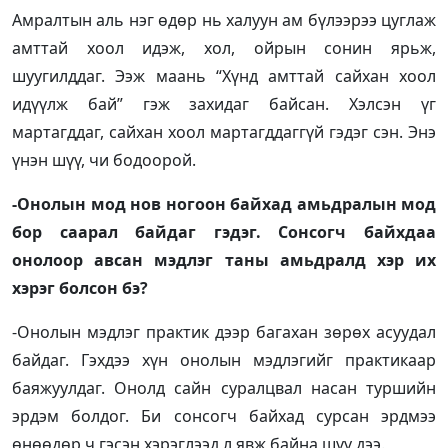
Амралтын аль нэг өдөр нь халуун ам бүлээрээ цуглаж
амттай хоол идэж, хол, ойрын сонин ярьж,
шуугилддаг. Ээж маань “Хүнд амттай сайхан хоол
идүүлж бай” гэж захидаг байсан. Хэлсэн үг
мартагддаг, сайхан хоол мартагддаггүй гэдэг сэн. Энэ
үнэн шүү, чи бодоорой.
-Онолын мод нов ногоон байхад амьдралын мод
бор саарал байдаг гэдэг. Сонсогч байхдаа
онолоор авсан мэдлэг таны амьдралд хэр их
хэрэг болсон бэ?
-Онолын мэдлэг практик дээр багахан зөрөх асуудал
байдаг. Гэхдээ хүн онолын мэдлэгийг практикаар
баяжуулдаг. Онолд сайн суралцвал насан туршийн
эрдэм болдог. Би сонсогч байхад сурсан эрдмээ
өнөөдөр ч гэсэн хэрэглээд л явж байна шүү дээ.