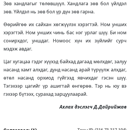
Зөв хандлагыг төлөвшүүл. Хандлага зөв бол үйлдэл
зөв. Үйлдэл нь зөв бол үр дүн зөв гарна.
Өөрийгөө их сайхан хөгжүүлэх хэрэгтэй. Ном унших
хэрэгтэй. Ном унших чинь бас нэг урлаг шүү. Би ном
сонирхдог, уншдаг. Номоос хүн их зүйлийг сурч
мэдэж авдаг.
Цаг хугацаа гэдэг хүүхэд байхад дагаад мөлхдөг, залуу
насанд хамт алхдаг, дунд насанд арай түрүүлж алхдаг,
өтөл насанд орхиод гүйгээд явчихдаг гэсэн шүү.
Тэгэхээр цагийг үр ашигтай өнгөрөө. Тэр нь юу вэ
гэхээр бүтээх, сурахад зарцуулаарай.
Ахлах дэслэгч Д.Дайрийжав