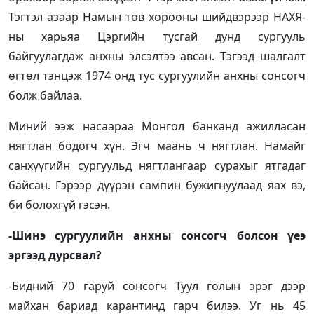
Тэгтэл азаар Намын төв хорооны шийдвэрээр НАХЯ-
ны харьяа Цэргийн тусгай дунд сургууль
байгуулагдаж анхны элсэлтээ авсан. Тэгээд шалгалт
өгтөл тэнцэж 1974 онд тус сургуулийн анхны сонсогч
болж байлаа.
Миний ээж насаараа Монгол банканд ажилласан
нягтлан бодогч хүн. Эгч маань ч нягтлан. Намайг
санхүүгийн сургуульд нягтлангаар сурахыг ятгадаг
байсан. Гэрээр дүүрэн сампин бужигнуулаад яах вэ,
би болохгүй гэсэн.
-Шинэ сургуулийн анхны сонсогч болсон үеэ
эргээд дурсвал?
-Бидний 70 гаруй сонсогч Туул голын эрэг дээр
майхан бариад карантинд гарч билээ. Уг нь 45