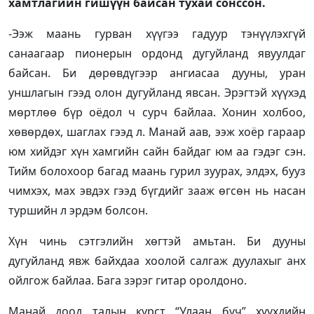
хамтлагийн гишүүн байсан тухай сонссон.
-Ээж маань гурван хүүгээ гадуур тэнүүлэхгүй
санаагаар пионерын ордонд дугуйланд явуулдаг
байсан. Би дөрөвдүгээр ангиасаа дууны, уран
уншлагын гээд олон дугуйланд явсан. Эрэгтэй хүүхэд
мөртлөө бүр оёдол ч сурч байлаа. Хонин холбоо,
хөвөрдөх, шаглах гээд л. Манай аав, ээж хоёр гараар
юм хийдэг хүн хамгийн сайн байдаг юм аа гэдэг сэн.
Тийм болохоор багад маань гурил зуурах, элдэх, бууз
чимхэх, мах эвдэх гээд бүгдийг зааж өгсөн нь насан
туршийн л эрдэм болсон.
Хүн чинь сэтгэлийн хөгтэй амьтан. Би дууны
дугуйланд явж байхдаа хоолой салгаж дуулахыг анх
ойлгож байлаа. Бага зэрэг гитар оролдоно.
Манай доод талын курст “Улаан бүч” хүүхдийн