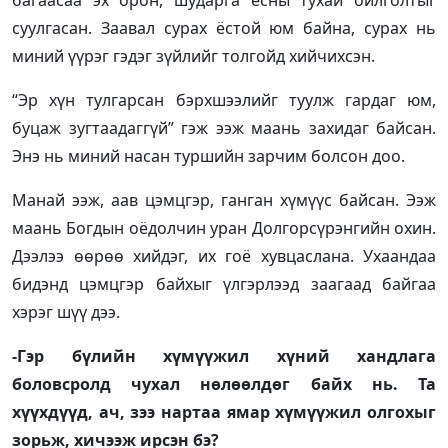
багаасаа эх орон, шударга ёсны тухай ойлголтыг
суулгасан. Заавал сурах ёстой юм байна, сурах нь
миний үүрэг гэдэг зүйлийг толгойд хийчихсэн.
“Эр хүн тулгарсан бэрхшээлийг туулж гардаг юм,
буцаж зугтаадаггүй” гэж ээж маань захидаг байсан.
Энэ нь миний насан туршийн зарчим болсон доо.
Манай ээж, аав цэмцгэр, ганган хүмүүс байсан. Ээж
маань Богдын оёдолчин уран Долгорсүрэнгийн охин.
Дээлээ өөрөө хийдэг, их гоё хувцаслана. Ухаандаа
бидэнд цэмцгэр байхыг үлгэрлээд заагаад байгаа
хэрэг шүү дээ.
-Гэр бүлийн хүмүүжил хүний хандлага
боловсролд чухал нөлөөлдөг байх нь. Та
хүүхдүүд, ач, зээ нартаа ямар хүмүүжил олгохыг
зорьж, хичээж ирсэн бэ?