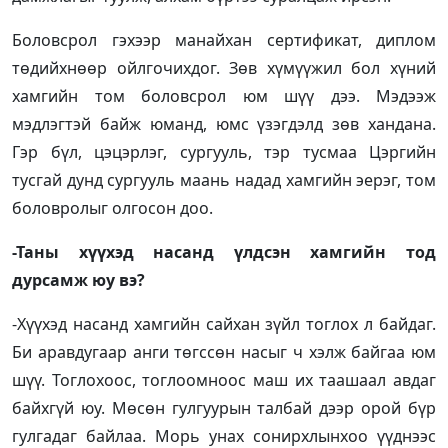
Боловсрол гэхээр манайхан сертификат, диплом
төдийхнөөр ойлгочихдог. Зөв хүмүүжил бол хүний
хамгийн том боловсрол юм шүү дээ. Мэдээж
мэдлэгтэй байж юманд, юмс үзэгдэлд зөв хандана.
Гэр бүл, цэцэрлэг, сургууль, тэр тусмаа Цэргийн
тусгай дунд сургууль маань надад хамгийн эерэг, том
боловролыг олгосон доо.
-Таны хүүхэд насанд үлдсэн хамгийн тод
дурсамж юу вэ?
-Хүүхэд насанд хамгийн сайхан зүйл тоглох л байдаг.
Би аравдугаар анги төгссөн насыг ч хэлж байгаа юм
шүү. Тоглохоос, тоглоомноос маш их таашаал авдаг
байхгүй юу. Мөсөн гулгуурын талбай дээр орой бүр
гулгадаг байлаа. Морь унах сонирхлынхоо үүднээс