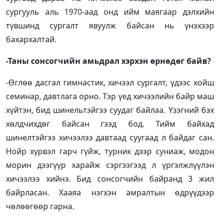
сургууль аль 1970-аад онд ийм маягаар дэлхийн
түвшинд сургалт явуулж байсан нь үнэхээр
бахархалтай.
-Таны сонсогчийн амьдрал хэрхэн өрнөдөг байв?
-Өглөө дасгал гимнастик, хичээл сургалт, үдээс хойш
семинар, давтлага орно. Тэр үед хичээлийн байр маш
хүйтэн, бид шинельтэйгээ суудаг байлаа. Үзэгний бэх
хөлдчихдөг байсан гээд бод. Тийм байхад
шинелтэйгээ хичээлээ давтаад суугаад л байдаг сан.
Нойр хүрвэл гарч гүйж, турник дээр суниаж, модон
морин дээгүүр харайж сэргээгээд л үргэлжлүүлэн
хичээлээ хийнэ. Бид сонсогчийн байранд 3 жил
байрласан. Хааяа нэгхэн амралтын өдрүүдээр
чөлөөгөөр гарна.