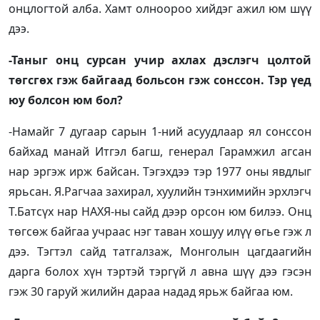
онцлогтой алба. Хамт олноороо хийдэг ажил юм шүү
дээ.
-Таныг онц сурсан учир ахлах дэслэгч цолтой
төгсгөх гэж байгаад больсон гэж сонссон. Тэр үед
юу болсон юм бол?
-Намайг 7 дугаар сарын 1-ний асуудлаар ял сонссон
байхад манай Итгэл багш, генерал Гарамжил агсан
нар эргэж ирж байсан. Тэгэхдээ тэр 1977 оны явдлыг
ярьсан. Я.Рагчаа захирал, хуулийн тэнхимийн эрхлэгч
Т.Батсүх нар НАХЯ-ны сайд дээр орсон юм билээ. Онц
төгсөж байгаа учраас нэг таван хошуу илүү өгье гэж л
дээ. Тэгтэл сайд татгалзаж, Монголын цагдаагийн
дарга болох хүн тэртэй тэргүй л авна шүү дээ гэсэн
гэж 30 гаруй жилийн дараа надад ярьж байгаа юм.