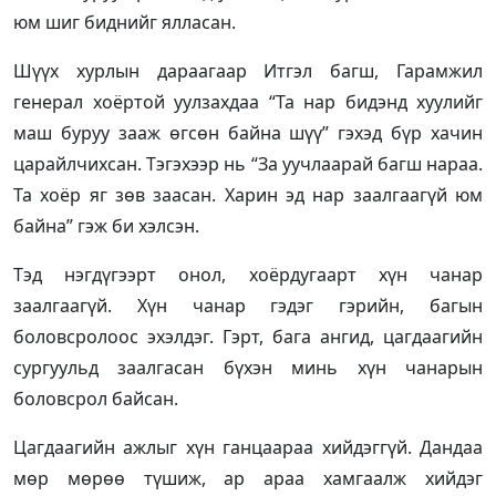
юм шиг биднийг ялласан.
Шүүх хурлын дараагаар Итгэл багш, Гарамжил
генерал хоёртой уулзахдаа “Та нар бидэнд хуулийг
маш буруу зааж өгсөн байна шүү” гэхэд бүр хачин
царайлчихсан. Тэгэхээр нь “За уучлаарай багш нараа.
Та хоёр яг зөв заасан. Харин эд нар заалгаагүй юм
байна” гэж би хэлсэн.
Тэд нэгдүгээрт онол, хоёрдугаарт хүн чанар
заалгаагүй. Хүн чанар гэдэг гэрийн, багын
боловсролоос эхэлдэг. Гэрт, бага ангид, цагдаагийн
сургуульд заалгасан бүхэн минь хүн чанарын
боловсрол байсан.
Цагдаагийн ажлыг хүн ганцаараа хийдэггүй. Дандаа
мөр мөрөө түшиж, ар араа хамгаалж хийдэг