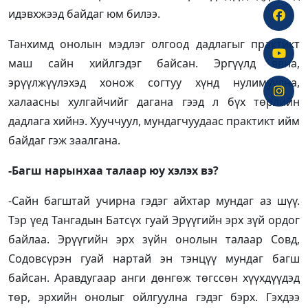
идэвхжээд байдаг юм билээ.
Танхимд онолын мэдлэг олгоод дадлагыг практикт
маш сайн хийлгэдэг байсан. Эргүүлд явна,
эрүүлжүүлэхэд хонож согтуу хүнд нулимуулна,
халаасны хулгайчийг дагана гээд л бүх төрлийн
дадлага хийнэ. Хууччуул, мундагчуудаас практикт ийм
байдаг гэж заалгана.
-Багш нарынхаа талаар юу хэлэх вэ?
-Сайн багштай учирна гэдэг айхтар мундаг аз шүү.
Тэр үед Тангадын Батсүх гуай Эрүүгийн эрх зүй ордог
байлаа. Эрүүгийн эрх зүйн онолын талаар Совд,
Содовсүрэн гуай нартай эн тэнцүү мундаг багш
байсан. Аравдугаар анги дөнгөж төгссөн хүүхдүүдэд
төр, эрхийн онолыг ойлгуулна гэдэг бэрх. Гэхдээ