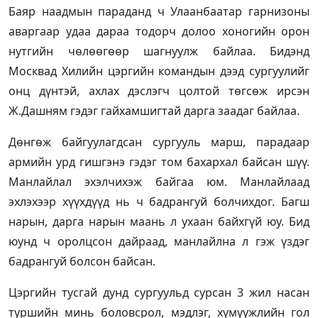
Баяр наадмын параданд ч Улаанбаатар гарнизоны
аваргаар удаа дараа тодорч долоо хоногийн орон
нутгийн чөлөөгөөр шагнуулж байлаа. Бидэнд
Москвад Хилийн цэргийн командын дээд сургуулийг
онц дүнтэй, ахлах дэслэгч цолтой төгсөж ирсэн
Ж.Дашням гэдэг гайхамшигтай дарга заадаг байлаа.
Дөнгөж байгуулагдсан сургууль марш, парадаар
армийн урд гишгэнэ гэдэг том бахархал байсан шүү.
Манлайлал эхэлчихэж байгаа юм. Манлайлаад
эхлэхээр хүүхдүүд нь ч бадрангуй болчихдог. Багш
нарын, дарга нарын маань л ухаан байхгүй юу. Бид
юунд ч оролцсон дайраад, манлайлна л гэж үздэг
бадрангуй болсон байсан.
Цэргийн тусгай дунд сургуульд сурсан 3 жил насан
туршийн минь боловсрол, мэдлэг, хүмүүжлийн гол