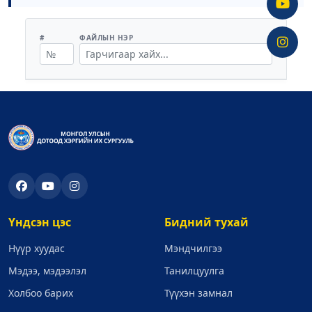
#
ФАЙЛЫН НЭР
Үндсэн цэс
Бидний тухай
Нүүр хуудас
Мэндчилгээ
Мэдээ, мэдээлэл
Танилцуулга
Холбоо барих
Түүхэн замнал