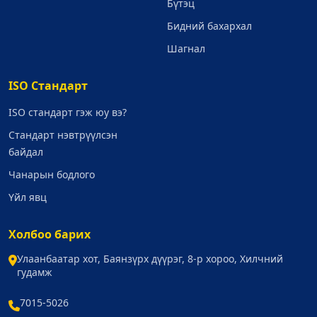
Бүтэц
Бидний бахархал
Шагнал
ISO Стандарт
ISO стандарт гэж юу вэ?
Стандарт нэвтрүүлсэн
байдал
Чанарын бодлого
Үйл явц
Холбоо барих
Улаанбаатар хот, Баянзүрх дүүрэг, 8-р хороо, Хилчний
гудамж
7015-5026