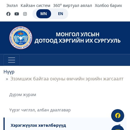
Эхлэл
Кайзан систем
360° виртуал аялал
Холбоо барих
MN
EN
Нүүр
Эзэмшиж байгаа оюуны өмчийн эрхийн жагсаалт
Дүрэм журам
Үүрэг чиглэл, албан даалгавар
Хэрэгжүүлэх хөтөлбөрүүд
●