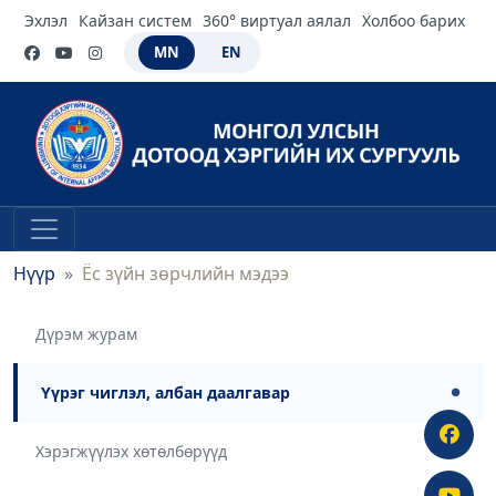
Эхлэл
Кайзан систем
360° виртуал аялал
Холбоо барих
MN
EN
Нүүр
Ёс зүйн зөрчлийн мэдээ
Дүрэм журам
Үүрэг чиглэл, албан даалгавар
●
Хэрэгжүүлэх хөтөлбөрүүд