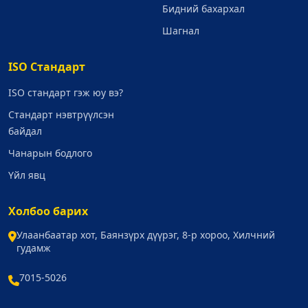
Бидний бахархал
Шагнал
ISO Стандарт
ISO стандарт гэж юу вэ?
Стандарт нэвтрүүлсэн
байдал
Чанарын бодлого
Үйл явц
Холбоо барих
Улаанбаатар хот, Баянзүрх дүүрэг, 8-р хороо, Хилчний
гудамж
7015-5026