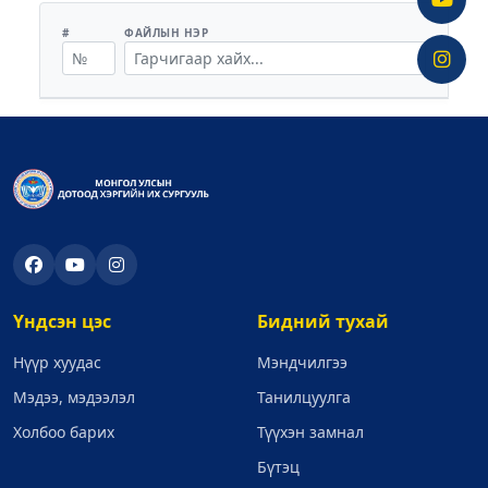
#
ФАЙЛЫН НЭР
Үндсэн цэс
Бидний тухай
Нүүр хуудас
Мэндчилгээ
Мэдээ, мэдээлэл
Танилцуулга
Холбоо барих
Түүхэн замнал
Бүтэц