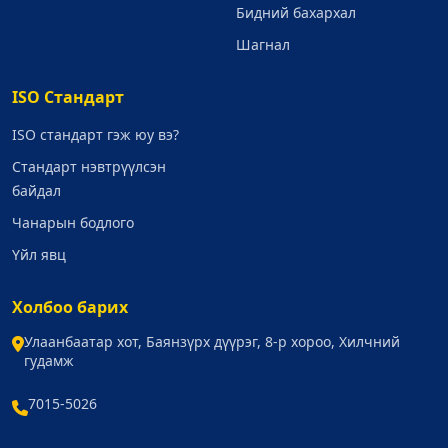
Бидний бахархал
Шагнал
ISO Стандарт
ISO стандарт гэж юу вэ?
Стандарт нэвтрүүлсэн
байдал
Чанарын бодлого
Үйл явц
Холбоо барих
Улаанбаатар хот, Баянзүрх дүүрэг, 8-р хороо, Хилчний
гудамж
7015-5026