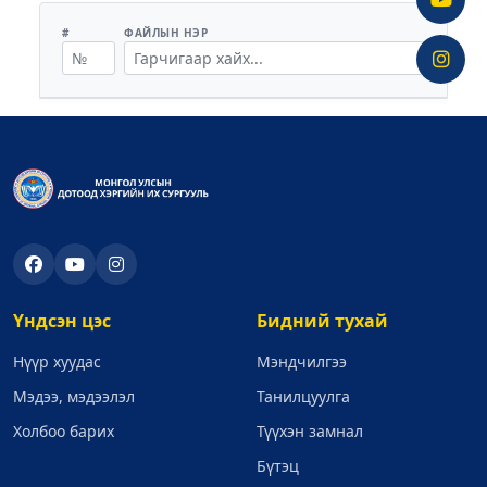
#
ФАЙЛЫН НЭР
Үндсэн цэс
Бидний тухай
Нүүр хуудас
Мэндчилгээ
Мэдээ, мэдээлэл
Танилцуулга
Холбоо барих
Түүхэн замнал
Бүтэц