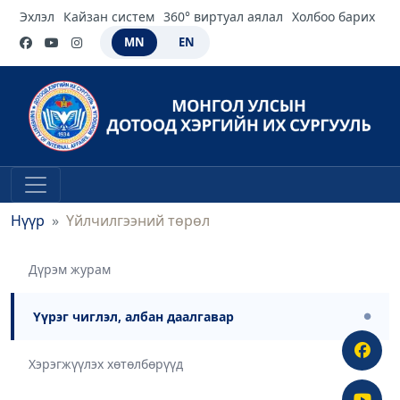
Эхлэл
Кайзан систем
360° виртуал аялал
Холбоо барих
MN
EN
Нүүр
Үйлчилгээний төрөл
Дүрэм журам
Үүрэг чиглэл, албан даалгавар
●
Хэрэгжүүлэх хөтөлбөрүүд