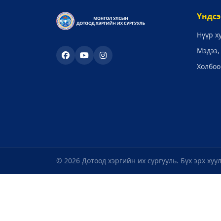
Үндсэ
Нүүр х
Мэдээ,
Холбоо
© 2026 Дотоод хэргийн их сургууль. Бүх эрх хуу