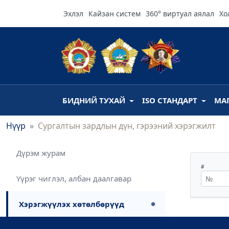
Эхлэл
Кайзан систем
360° виртуал аялал
Хо
БИДНИЙ ТУХАЙ
ISO СТАНДАРТ
МА
Нүүр
Сургалтын зардлын дүн, гэрээний хэрэгжилт
Дүрэм журам
#
Үүрэг чиглэл, албан даалгавар
Хэрэгжүүлэх хөтөлбөрүүд
●