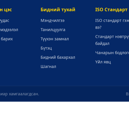
н цэс
Бидний тухай
ISO Стандарт
уудас
Мэндчилгээ
ISO стандарт гэ
вэ?
 мэдээлэл
Танилцуулга
Стандарт нэвтрү
 барих
Түүхэн замнал
байдал
Бүтэц
Чанарын бодлог
Бидний бахархал
Үйл явц
Шагнал
лиар хамгаалагдсан.
В