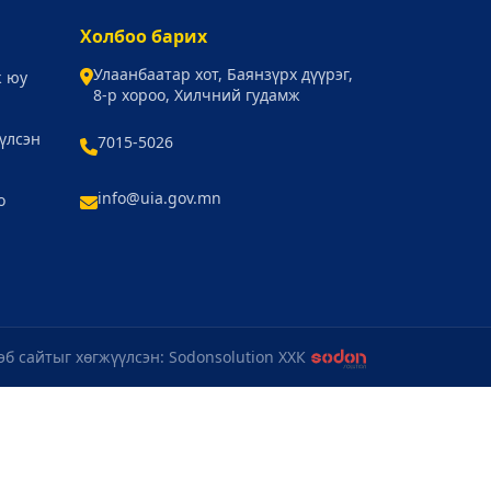
Холбоо барих
Улаанбаатар хот, Баянзүрх дүүрэг,
ж юу
8-р хороо, Хилчний гудамж
үлсэн
7015-5026
info@uia.gov.mn
о
эб сайтыг хөгжүүлсэн: Sodonsolution ХХК