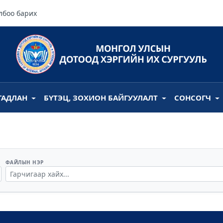
лбоо барих
ГАДЛАН
БҮТЭЦ, ЗОХИОН БАЙГУУЛАЛТ
СОНСОГЧ
ФАЙЛЫН НЭР