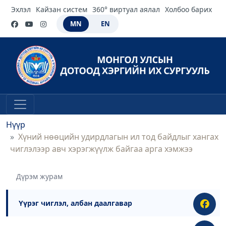
Эхлэл
Кайзан систем
360° виртуал аялал
Холбоо барих
MN
EN
Нүүр
Хүний нөөцийн удирдлагын ил тод байдлыг хангах
чиглэлээр авч хэрэгжүүлж байгаа арга хэмжээ
Дүрэм журам
Үүрэг чиглэл, албан даалгавар
●