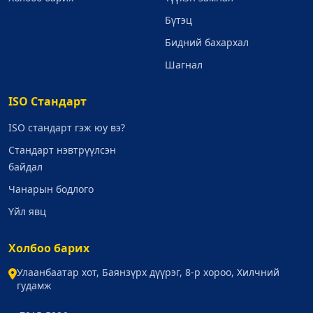
Бүтэц
Бидний бахархал
Шагнал
ISO Стандарт
ISO стандарт гэж юу вэ?
Стандарт нэвтрүүлсэн
байдал
Чанарын бодлого
Үйл явц
Холбоо барих
Улаанбаатар хот, Баянзүрх дүүрэг, 8-р хороо, Хилчний
гудамж