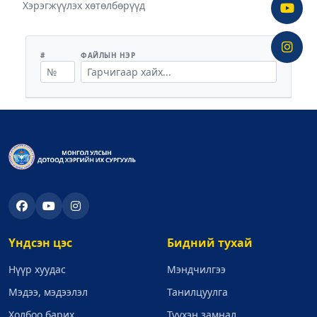
Хэрэгжүүлэх хөтөлбөрүүд
#
ФАЙЛЫН НЭР
Үндсэн цэс
Бидний тухай
Нүүр хуудас
Мэндчилгээ
Мэдээ, мэдээлэл
Танилцуулга
Холбоо барих
Түүхэн замнал