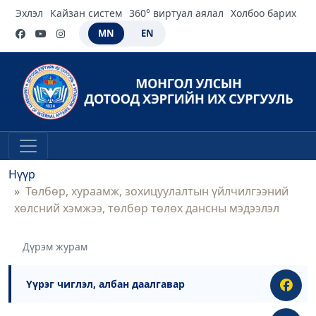
Эхлэл
Кайзан систем
360° виртуал аялал
Холбоо барих
MN
EN
Нүүр
Төлбөр, хураамж, зохицуулалтын үйлчилгээний
хөлсний хэмжээ, төлбөр төлөх дансны мэдээлэл
Дүрэм журам
Үүрэг чиглэл, албан даалгавар
●