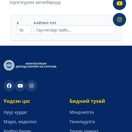
Хэрэгжүүлэх хөтөлбөрүүд
#
ФАЙЛЫН НЭР
Үндсэн цэс
Бидний тухай
Нүүр хуудас
Мэндчилгээ
Мэдээ, мэдээлэл
Танилцуулга
Холбоо барих
Түүхэн замнал