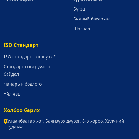
Бүтэц
Бидний бахархал
Шагнал
ISO Стандарт
ISO стандарт гэж юу вэ?
Стандарт нэвтрүүлсэн
байдал
Чанарын бодлого
Үйл явц
Холбоо барих
Улаанбаатар хот, Баянзүрх дүүрэг, 8-р хороо, Хилчний
гудамж