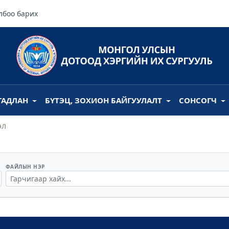
лбоо барих
ГАДЛАН
БҮТЭЦ, ЗОХИОН БАЙГУУЛАЛТ
СОНСОГЧ
эл
ФАЙЛЫН НЭР