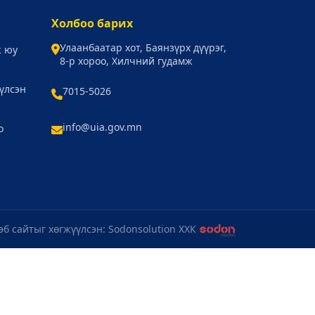
Холбоо барих
Улаанбаатар хот, Баянзүрх дүүрэг,
ж юу
8-р хороо, Хилчний гудамж
үлсэн
7015-5026
info@uia.gov.mn
о
эб сайтыг хөгжүүлсэн: Sodonsolution ХХК