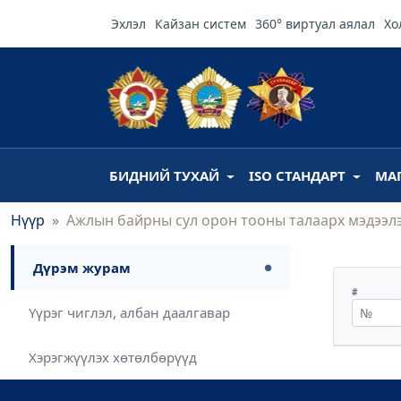
Эхлэл
Кайзан систем
360° виртуал аялал
Хо
БИДНИЙ ТУХАЙ
ISO СТАНДАРТ
МА
Нүүр
Ажлын байрны сул орон тооны талаарх мэдээл
Дүрэм журам
●
#
Үүрэг чиглэл, албан даалгавар
Хэрэгжүүлэх хөтөлбөрүүд