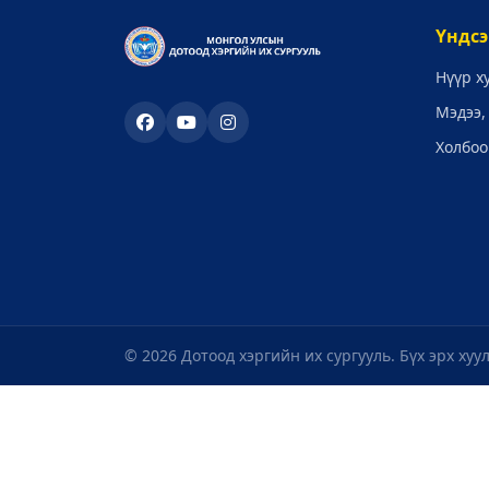
Үндсэ
Нүүр х
Мэдээ,
Холбоо
© 2026 Дотоод хэргийн их сургууль. Бүх эрх хуу