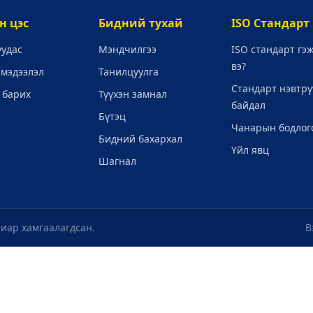
н цэс
Бидний тухай
ISO Стандарт
уудас
Мэндчилгээ
ISO стандарт гэ
вэ?
 мэдээлэл
Танилцуулга
Стандарт нэвтрү
 барих
Түүхэн замнал
байдал
Бүтэц
Чанарын бодлог
Бидний бахархал
Үйл явц
Шагнал
лиар хамгаалагдсан.
В