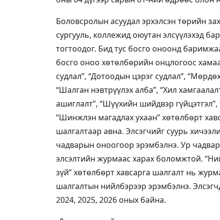
Боловсролын асуудал эрхэлсэн төрийн зах
сургууль, коллежид оюутан элсүүлэхэд ба
тогтоодог. Бид тус босго оноонд баримж
босго оноо хөтөлбөрийн онцлогоос хамаа
судлал”, “Дотоодын цэрэг судлал”, “Мөрдөх 
“Шалган нэвтрүүлэх алба”, “Хил хамгаала
ашиглалт”, “Шүүхийн шийдвэр гүйцэтгэл”, 
“Шинжлэн магадлах ухаан” хөтөлбөрт хав
шалгалтаар авна. Элсэгчийг суурь хичээл
чадварын оноогоор эрэмбэлнэ. Ур чадвар
элсэлтийн журмаас харах боломжтой. “Нийг
зүй” хөтөлбөрт хавсарга шалгалт нь журм
шалгалтын нийлбэрээр эрэмбэлнэ. Элсэг
2024, 2025, 2026 оных байна.