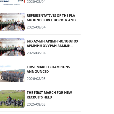
2026/08/04
БҮРТГЭЛ ЭХЭЛЛЭЭ
REPRESENTATIVES OF THE PLA
GROUND FORCE BORDER AND
COASTAL DEFENSE UNIVERSITY
2026/08/04
RECEIVED
БНХАУ-ЫН АРДЫН ЧӨЛӨӨЛӨХ
АРМИЙН ХУУРАЙ ЗАМЫН
ЦЭРГИЙН ХИЛ, ДАЛАЙН
2026/08/04
ХАМГААЛАЛТЫН ДЭЭД
СУРГУУЛИЙН
ТӨЛӨӨЛӨГЧДИЙГ ХҮЛЭЭН АВЧ
FIRST MARCH CHAMPIONS
УУЛЗЛАА
ANNOUNCED
2026/08/03
THE FIRST MARCH FOR NEW
RECRUITS HELD
2026/08/03