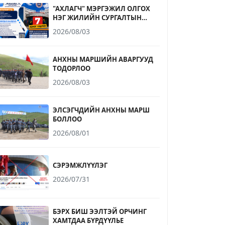
"АХЛАГЧ" МЭРГЭЖИЛ ОЛГОХ
НЭГ ЖИЛИЙН СУРГАЛТЫН
ЭЛСЭЛТИЙН БҮРТГЭЛ
2026/08/03
ДУУСАХАД 7 ХОНОГ ҮЛДЛЭЭ
АНХНЫ МАРШИЙН АВАРГУУД
ТОДОРЛОО
2026/08/03
ЭЛСЭГЧДИЙН АНХНЫ МАРШ
БОЛЛОО
2026/08/01
СЭРЭМЖЛҮҮЛЭГ
2026/07/31
БЭРХ БИШ ЭЭЛТЭЙ ОРЧИНГ
ХАМТДАА БҮРДҮҮЛЬЕ