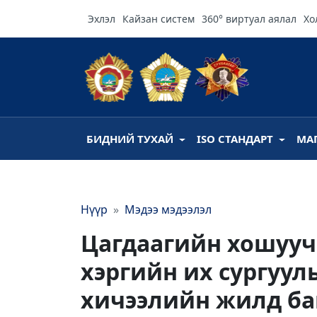
Эхлэл
Кайзан систем
360° виртуал аялал
Хо
БИДНИЙ ТУХАЙ
ISO СТАНДАРТ
МА
Нүүр
Мэдээ мэдээлэл
Цагдаагийн хошууч 
хэргийн их сургууль
хичээлийн жилд ба