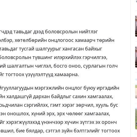
эгчдэд тавьдаг дээд боловсролын нийтлэг
хэлбэр, хөтөлбөрийн онцлогоос хамаарч төрийн
 тавьдаг тусгай шалгуурыг хангасан байхыг
боловсролын түвшинг илэрхийлэх гэрчилгээ,
й шалгалтын чиглэл, босго оноо, сурлагын голч
г тогтоох үзүүлэлтүүд хамаарна.
айгууллагуудын мэргэжлийн онцлог буюу иргэдийн
ийн халдашгүй дархан байдлыг сахин хамгаалах,
рьдчилан сэргийлэх, гэмт хэрэг зөрчил, хууль бус
эн оношлох, хүний эрх, эрх чөлөөг хамгаалах,
йг хэрэгжүүлэхэд үнэнчээр хүчин зүтгэх эх оронч
лөвшил, бие бялдар, сэтгэл зүйн бэлтгэлийг тогтоох