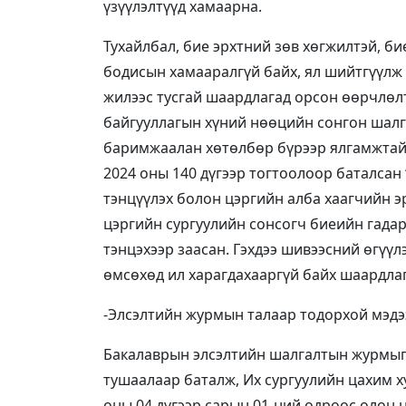
үзүүлэлтүүд хамаарна.
Тухайлбал, бие эрхтний зөв хөгжилтэй, би
бодисын хамааралгүй байх, ял шийтгүүлж 
жилээс тусгай шаардлагад орсон өөрчлөл
байгууллагын хүний нөөцийн сонгон шалг
баримжаалан хөтөлбөр бүрээр ялгамжтай
2024 оны 140 дүгээр тогтоолоор баталсан
тэнцүүлэх болон цэргийн алба хаагчийн э
цэргийн сургуулийн сонсогч биеийн гадарг
тэнцэхээр заасан. Гэхдээ шивээсний өгүү
өмсөхөд ил харагдахааргүй байх шаардлаг
-Элсэлтийн журмын талаар тодорхой мэдээ
Бакалаврын элсэлтийн шалгалтын журмыг 
тушаалаар баталж, Их сургуулийн цахим х
оны 04 дүгээр сарын 01-ний өдрөөс олон н