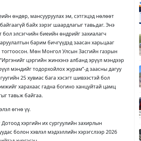
еийн өндөр, мансууруулах эм, сэтгэцэд нөлөөт
байгаагүй байх зэрэг шаардлагыг тавьдаг. Энэ
т бол элсэгчийн биеийн өндрийг захиалагч
аруулалтын барим бичгүүдэд заасан харьцааг
 тогтоосон. Мөн Монгол Улсын Засгийн газрын
 “Иргэнийг цэргийн жинхэнэ албанд эрүүл мэндээр
рүүл мэндийг тодорхойлох журам”-д заасны дагуу
уугийн 25 хувиас бага хэсэгт шивээстэй бол
лэмжийг харахаас гадна богино ханцуйтай цамц
ыг тавьж байгаа.
лэл өгнө үү.
Дотоод хэргийн их сургуулийн захирлын
уудас болон хэвлэл мэдээллийн хэрэгслээр 2026
ийтэд хүргэсэн.