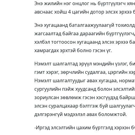
Энэ жилийн нэг онцлог нь бүртгүүлэгч хя
авснаас хойш 4 цагийн дотор элсэх эрхээ 
Энэ хугацаанд баталгаажуулаагүй тохиолдо
жагсаалтад байгаа дараагийн бүртгүүлэгч
хэлбэл тогтоосон хугацаанд элсэх эрхээ б
хамрагдах эрхтэй болно гэсэн үг.
Нэмэлт шалгалтад эрүүл мэндийн үзлэг, би
гэмт хэрэг, зөрчлийн судалгаа, цэргийн хэ
Нэмэлт шалгалтуудыг авах хугацаа, норма
сургуулийн пэйж хуудсанд болон элсэлтий
зориулсан зөвлөмж гэсэн хэсгүүдэд байрш
элсэн суралцахаар бэлтгэж буй шалгуула
дэлгэрэнгүй мэдээлэл авах боломжтой.
-Иргэд элсэлтийн цахим бүртгэлд хэрхэн б