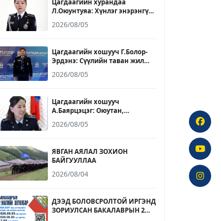
Цагдаагийн хурандаа
Л.Оюунтуяа: Хүнлэг энэрэнгүй,
үнэнч шударга байх зарчмыг
2026/08/05
ажил, амьдралдаа баримталж
явдаг
Цагдаагийн хошууч Г.Болор-
Эрдэнэ: Сүүлийн таван жил
ирээдүйн хууль сахиулагчдыг
2026/08/05
бэлтгэх үйлсэд үр бүтээлтэй
ажилласан он жилүүд байлаа
Цагдаагийн хошууч
А.Баярцэцэг: Оюутан,
сонсогчдоо зөвхөн мэдлэгээр
2026/08/05
бус ёс зүй, зөв хандлага, бие
даан суралцах чадвараар
төлөвшүүлэхэд хувь нэмрээ
ЯВГАН АЯЛАЛ ЗОХИОН
оруулахыг зорьдог
БАЙГУУЛЛАА
2026/08/04
ДЭЭД БОЛОВСРОЛТОЙ ИРГЭНД
ЗОРИУЛСАН БАКАЛАВРЫН 2
ЖИЛИЙН ХӨТӨЛБӨРИЙН