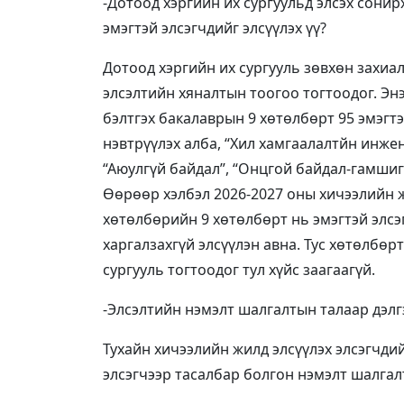
-Дотоод хэргийн их сургуульд элсэх сони
эмэгтэй элсэгчдийг элсүүлэх үү?
Дотоод хэргийн их сургууль зөвхөн захиа
элсэлтийн хяналтын тоогоо тогтоодог. Эн
бэлтгэх бакалаврын 9 хөтөлбөрт 95 эмэгтэ
нэвтрүүлэх алба, “Хил хамгаалалтйн инже
“Аюулгүй байдал”, “Онцгой байдал-гамшиг 
Өөрөөр хэлбэл 2026-2027 оны хичээлийн 
хөтөлбөрийн 9 хөтөлбөрт нь эмэгтэй элсэг
харгалзахгүй элсүүлэн авна. Тус хөтөлбөр
сургууль тогтоодог тул хүйс заагаагүй.
-Элсэлтийн нэмэлт шалгалтын талаар дэлг
Тухайн хичээлийн жилд элсүүлэх элсэгчди
элсэгчээр тасалбар болгон нэмэлт шалгал