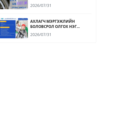
2026/07/31
АХЛАГЧ МЭРГЭЖЛИЙН
БОЛОВСРОЛ ОЛГОХ НЭГ
ЖИЛИЙН СУРГАЛТЫН
2026/07/31
ЭЛСЭЛТИЙН БҮРТГЭЛ
2026.08.09-НИЙ ӨДРИЙН 17.00
ЦАГ ХҮРТЭЛ ҮРГЭЛЖИЛНЭ