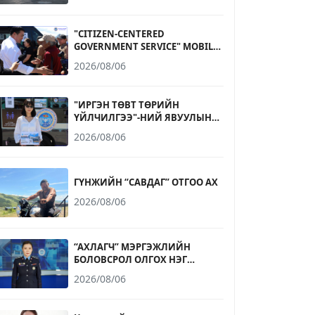
"CITIZEN-CENTERED
GOVERNMENT SERVICE" MOBILE
OFFICE OPERATES AT
2026/08/06
NARANTUUL TRADE CENTER
"ИРГЭН ТӨВТ ТӨРИЙН
ҮЙЛЧИЛГЭЭ"-НИЙ ЯВУУЛЫН
ОФФИС НАРАНТУУЛ
2026/08/06
ХУДАЛДААНЫ ТӨВД
АЖИЛЛАЛАА
ГҮНЖИЙН “САВДАГ” ОТГОО АХ
2026/08/06
“АХЛАГЧ” МЭРГЭЖЛИЙН
БОЛОВСРОЛ ОЛГОХ НЭГ
ЖИЛИЙН СУРГАЛТАД БҮРЭН
2026/08/06
ДУНД БОЛОВСРОЛТОЙ 17-20
НАСНЫ ИРГЭД ЭЛСЭХ
БОЛОМЖТОЙ