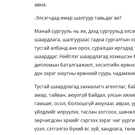
авна.
-Элсэгчдэд ямар шалгуур тавьдаг вэ?
Манай сургууль нь их, дээд сургуульд элс
шаардлага, шалгуураас гадна сургалтын 
тусгай албанд анх орох, суралцах иргэдэд
шаарддаг. Нийтлэг шаардлагад эзэмшсэн 
дипломын баталгаажилт, элсэлтийн ерөнхи
дүн зэрэг оюутны ерөнхий суурь чадамжий
Тусгай шаардлагад захиалагч агентлаг, б
амар, тайван, аюулгүй байдал, улсын хил
гамшиг, осол, болзошгүй аюулаас аврах, у
үйлдлийг илрүүлэх, таслан зогсоох, шинжл
зөрчигдсөн эрхийг сэргээх зэрэг чиг үүрги
үзэл, сэтгэлгээ бүхий ёс зүй, хандлага, тө