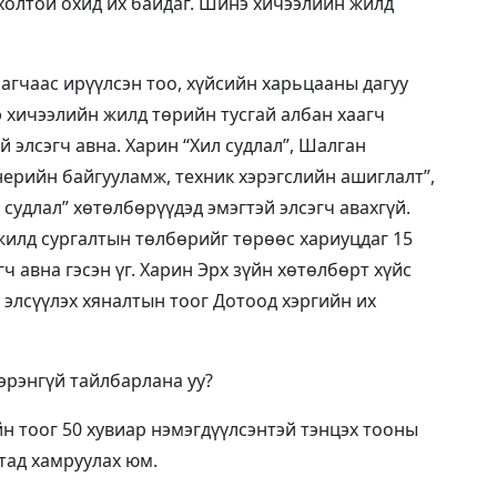
рхолтой охид их байдаг. Шинэ хичээлийн жилд
лагчаас ирүүлсэн тоо, хүйсийн харьцааны дагуу
э хичээлийн жилд төрийн тусгай албан хаагч
й элсэгч авна. Харин “Хил судлал”, Шалган
нерийн байгууламж, техник хэрэгслийн ашиглалт”,
судлал” хөтөлбөрүүдэд эмэгтэй элсэгч авахгүй.
жилд сургалтын төлбөрийг төрөөс хариуцдаг 15
ч авна гэсэн үг. Харин Эрх зүйн хөтөлбөрт хүйс
т элсүүлэх хяналтын тоог Дотоод хэргийн их
эрэнгүй тайлбарлана уу?
йн тоог 50 хувиар нэмэгдүүлсэнтэй тэнцэх тооны
тад хамруулах юм.