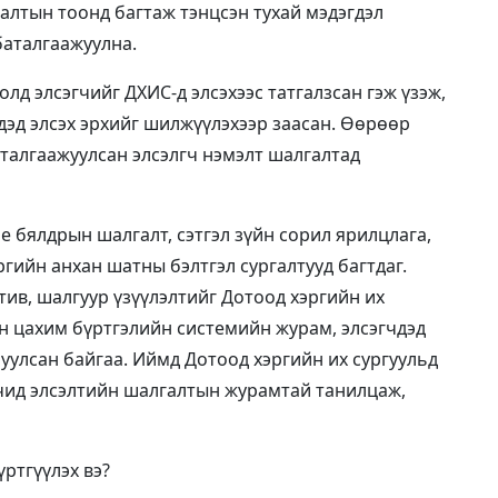
налтын тоонд багтаж тэнцсэн тухай мэдэгдэл
баталгаажуулна.
лд элсэгчийг ДХИС-д элсэхээс татгалзсан гэж үзэж,
дэд элсэх эрхийг шилжүүлэхээр заасан. Өөрөөр
аталгаажуулсан элсэлгч нэмэлт шалгалтад
е бялдрын шалгалт, сэтгэл зүйн сорил ярилцлага,
ргийн анхан шатны бэлтгэл сургалтууд багтдаг.
тив, шалгуур үзүүлэлтийг Дотоод хэргийн их
н цахим бүртгэлийн системийн журам, элсэгчдэд
уулсан байгаа. Иймд Дотоод хэргийн их сургуульд
гчид элсэлтийн шалгалтын журамтай танилцаж,
үртгүүлэх вэ?