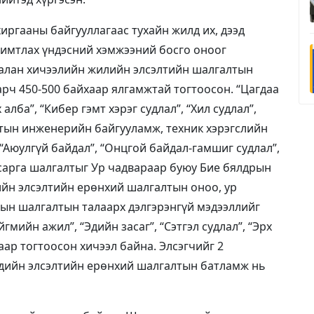
иргааны байгууллагаас тухайн жилд их, дээд
римтлах үндэсний хэмжээний босго оноог
аалан хичээлийн жилийн элсэлтийн шалгалтын
рч 450-500 байхаар ялгамжтай тогтоосон. “Цагдаа
алба”, “Кибер гэмт хэрэг судлал”, “Хил судлал”,
лтын инженерийн байгууламж, техник хэрэгслийн
“Аюулгүй байдал”, “Онцгой байдал-гамшиг судлал”,
сарга шалгалтыг Ур чадвараар буюу Бие бялдрын
ийн элсэлтийн ерөнхий шалгалтын оноо, ур
ын шалгалтын талаарх дэлгэрэнгүй мэдээллийг
мийн ажил”, “Эдийн засаг”, “Сэтгэл судлал”, “Эрх
аар тогтоосон хичээл байна. Элсэгчийг 2
чдийн элсэлтийн ерөнхий шалгалтын батламж нь