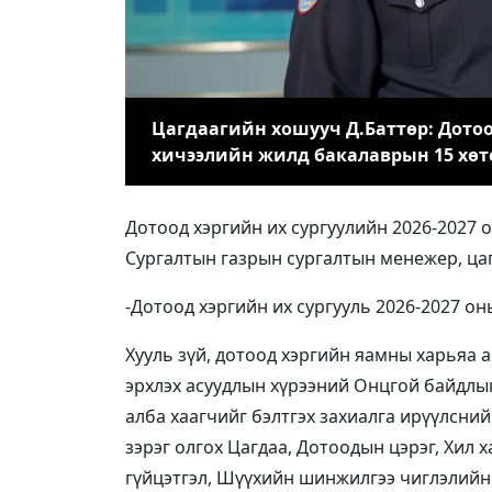
Цагдаагийн хошууч Д.Баттөр: Дотоод
хичээлийн жилд бакалаврын 15 хөтө
Дотоод хэргийн их сургуулийн 2026-2027 
Сургалтын газрын сургалтын менежер, ца
-Дотоод хэргийн их сургууль 2026-2027 он
Хууль зүй, дотоод хэргийн яамны харьяа 
эрхлэх асуудлын хүрээний Онцгой байдлын
алба хаагчийг бэлтгэх захиалга ирүүлсни
зэрэг олгох Цагдаа, Дотоодын цэрэг, Хил
гүйцэтгэл, Шүүхийн шинжилгээ чиглэлийн 