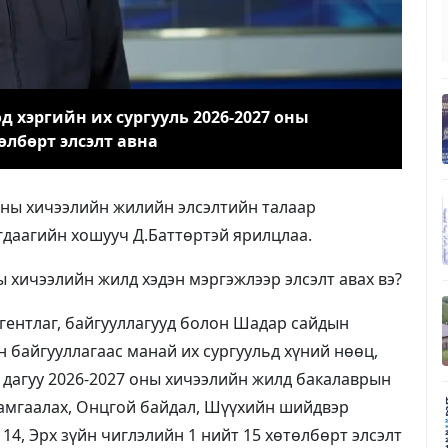
 хэргийн их сургууль 2026-2027 оны
лбөрт элсэлт авна
оны хичээлийн жилийн элсэлтийн талаар
гдаагийн хошууч Д.Баттөртэй ярилцлаа.
ы хичээлийн жилд хэдэн мэргэжлээр элсэлт авах вэ?
агентлаг, байгууллагууд болон Шадар сайдын
 байгууллагаас манай их сургуульд хүний нөөц,
й дагуу 2026-2027 оны хичээлийн жилд бакалаврын
 хамгаалах, Онцгой байдал, Шүүхийн шийдвэр
14, Эрх зүйн чиглэлийн 1 нийт 15 хөтөлбөрт элсэлт