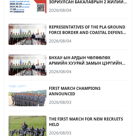
ЗОРИУЛСАН БАКАЛАВРЫН 2 ЖИЛИЙН
ХӨТӨЛБӨРИЙН БҮРТГЭЛ ЭХЭЛЛЭЭ
2026/08/04
REPRESENTATIVES OF THE PLA GROUND
FORCE BORDER AND COASTAL DEFENSE
UNIVERSITY RECEIVED
2026/08/04
БНХАУ-ЫН АРДЫН ЧӨЛӨӨЛӨХ
АРМИЙН ХУУРАЙ ЗАМЫН ЦЭРГИЙН
ХИЛ, ДАЛАЙН ХАМГААЛАЛТЫН ДЭЭД
2026/08/04
СУРГУУЛИЙН ТӨЛӨӨЛӨГЧДИЙГ
ХҮЛЭЭН АВЧ УУЛЗЛАА
FIRST MARCH CHAMPIONS
ANNOUNCED
2026/08/03
THE FIRST MARCH FOR NEW RECRUITS
HELD
2026/08/03