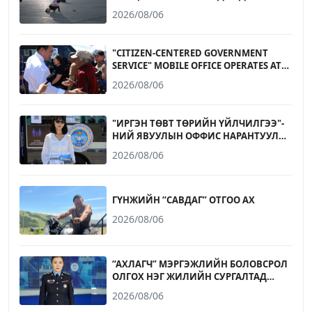
2026/08/06
"CITIZEN-CENTERED GOVERNMENT
SERVICE" MOBILE OFFICE OPERATES AT
NARANTUUL TRADE CENTER
2026/08/06
"ИРГЭН ТӨВТ ТӨРИЙН ҮЙЛЧИЛГЭЭ"-
НИЙ ЯВУУЛЫН ОФФИС НАРАНТУУЛ
ХУДАЛДААНЫ ТӨВД АЖИЛЛАЛАА
2026/08/06
ГҮНЖИЙН “САВДАГ” ОТГОО АХ
2026/08/06
“АХЛАГЧ” МЭРГЭЖЛИЙН БОЛОВСРОЛ
ОЛГОХ НЭГ ЖИЛИЙН СУРГАЛТАД
БҮРЭН ДУНД БОЛОВСРОЛТОЙ 17-20
2026/08/06
НАСНЫ ИРГЭД ЭЛСЭХ БОЛОМЖТОЙ