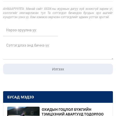
АНХААРУУЛГА: Манай сайт ХХЗХ-ны журмын дагуу зүй зохисгүй зарим үг,
хэллэгийг хязгаарласан тул Та сэтгэгдэл бичихдээ бусдын эрх ашгийг
хүндэтгэн үзнэ үү. Хэм хэмжээ зөрчсөн сэтгэгдлийг админ устгах эрхтэй.
Илгээх
БУСАД МЭДЭЭ
ОХИДЫН ГОЦЛОЛ БҮЖГИЙН
ТЭМЦЭЭНИЙ АВАРГУУД ТОДОРЛОО