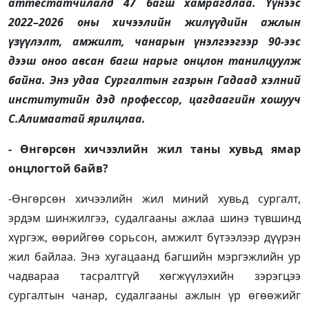
аттестатчилалд 47 багш хамрагдлаа. Үүнээс
2022–2026 оны хичээлийн жилүүдийн ажлын
үзүүлэлт, амжилт, чанарын үнэлгээгээр 90-ээс
дээш оноо авсан багш нарыг онцлон танилцуулж
байна. Энэ удаа Сургалтын газрын Гадаад хэлний
институтийн дэд профессор, цагдаагийн хошууч
С.Алимаатай ярилцлаа.
- Өнгөрсөн хичээлийн жил таны хувьд ямар
онцлогтой байв?
-Өнгөрсөн хичээлийн жил миний хувьд сургалт,
эрдэм шинжилгээ, судалгааны ажлаа шинэ түвшинд
хүргэж, өөрийгөө сорьсон, амжилт бүтээлээр дүүрэн
жил байлаа. Энэ хугацаанд багшийн мэргэжлийн ур
чадвараа тасралтгүй хөгжүүлэхийн зэрэгцээ
сургалтын чанар, судалгааны ажлын үр өгөөжийг