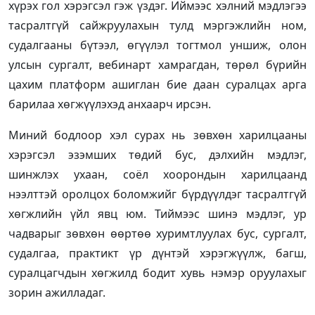
хүрэх гол хэрэгсэл гэж үздэг. Иймээс хэлний мэдлэгээ
тасралтгүй сайжруулахын тулд мэргэжлийн ном,
судалгааны бүтээл, өгүүлэл тогтмол уншиж, олон
улсын сургалт, вебинарт хамрагдан, төрөл бүрийн
цахим платформ ашиглан бие даан суралцах арга
барилаа хөгжүүлэхэд анхаарч ирсэн.
Миний бодлоор хэл сурах нь зөвхөн харилцааны
хэрэгсэл эзэмших төдий бус, дэлхийн мэдлэг,
шинжлэх ухаан, соёл хоорондын харилцаанд
нээлттэй оролцох боломжийг бүрдүүлдэг тасралтгүй
хөгжлийн үйл явц юм. Тиймээс шинэ мэдлэг, ур
чадварыг зөвхөн өөртөө хуримтлуулах бус, сургалт,
судалгаа, практикт үр дүнтэй хэрэгжүүлж, багш,
суралцагчдын хөгжилд бодит хувь нэмэр оруулахыг
зорин ажилладаг.