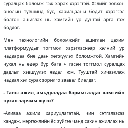
суралцах боломж гэж харах хэрэгтэй. Хэлийг зөвхөн
онолын түвшинд бус, харилцааны бодит хэрэгсэл
болгон ашиглах нь хамгийн үр дүнтэй арга гэж
боддог.
Мөн технологийн боломжийг ашиглан цахим
платформуудыг тогтмол хэрэглэснээр хэлний ур
чадвараа бие даан хөгжүүлэх боломжтой. Хамгийн
чухал нь өдөр бүр бага ч гэсэн тогтмол суралцах
дадлыг хэвшүүлэх явдал юм. Тууштай хичээллэж
чадвал хэл сурах зорилго заавал биелдэг.
- Таны ажил, амьдралдаа баримталдаг хамгийн
чухал зарчим юу вэ?
-Аливаа ажилд хариуцлагатай, чин сэтгэлээсээ
хандаж, мэргэжлийн ёс зүйгээ чанд сахин ажиллах нь