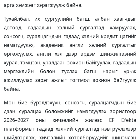
арга хэмжээг хэрэгжүүлж байна.
Тухайлбал, их сургуулийн багш, албан хаагчдыг
дотоод, гадаадын хэлний сургалтад хамруулах,
сонсогч, суралцагчдын гадаад хэлний кредит цагийг
нэмэгдүүлэх, академик англи хэлний сургалтыг
өргөжүүлэх, англи хэл дээр эрдэм шинжилгээний
хурал, тэмцээн, уралдаан зохион байгуулах, гадаадын
мэргэжлийн болон туслах багш нарыг урьж
ажиллуулах зэрэг ажлыг тогтмол зохион байгуулж
байна.
Мөн бие бүрэлдэхүүн, сонсогч, суралцагчдын бие
даан суралцах боломжийг нэмэгдүүлэх зорилгоор
2026–2027 оны хичээлийн жилээс EF Efekta
платформыг гадаад хэлний сургалтад нэвтрүүлэхээр
шийдвэрлэж, хичээлийн хөтөлбөрүүдийг шинэчлэн