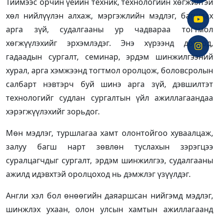
Тиймээс орчин үеийн техник, технологийн хөгжилтэй
хөл нийлүүлэн алхаж, мэргэжлийн мэдлэг, багшлах
арга зүй, судалгааны ур чадвараа тогтмол
хөгжүүлэхийг эрхэмлэдэг. Энэ хүрээнд дотоод,
гадаадын сургалт, семинар, эрдэм шинжилгээний
хурал, арга хэмжээнд тогтмол оролцож, боловсролын
салбарт нэвтэрч буй шинэ арга зүй, дэвшилтэт
технологийг судлан сургалтын үйл ажиллагаандаа
хэрэгжүүлэхийг зорьдог.
Мөн мэдлэг, туршлагаа хамт олонтойгоо хуваалцаж,
залуу багш нарт зөвлөн туслахын зэрэгцээ
суралцагчдыг сургалт, эрдэм шинжилгээ, судалгааны
ажилд идэвхтэй оролцоход нь дэмжлэг үзүүлдэг.
Англи хэл бол өнөөгийн даяаршсан нийгэмд мэдлэг,
шинжлэх ухаан, олон улсын хамтын ажиллагаанд