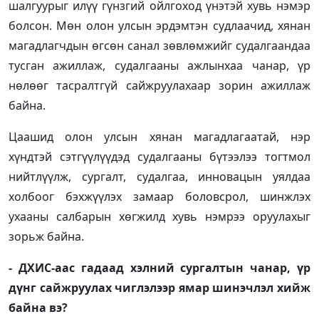
шалгуурыг илүү гүнзгий ойлгоход үнэтэй хувь нэмэр
болсон. Мөн олон улсын эрдэмтэн судлаачид, хянан
магадлагчдын өгсөн санал зөвлөмжийг судалгаандаа
тусган ажиллаж, судалгааны ажлынхаа чанар, үр
нөлөөг тасралтгүй сайжруулахаар зорин ажиллаж
байна.
Цаашид олон улсын хянан магадлагаатай, нэр
хүндтэй сэтгүүлүүдэд судалгааны бүтээлээ тогтмол
нийтлүүлж, сургалт, судалгаа, инновацын уялдаа
холбоог бэхжүүлэх замаар боловсрол, шинжлэх
ухааны салбарын хөгжилд хувь нэмрээ оруулахыг
зорьж байна.
- ДХИС-аас гадаад хэлний сургалтын чанар, үр
дүнг сайжруулах чиглэлээр ямар шинэчлэл хийж
байна вэ?