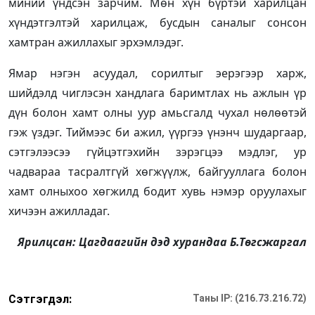
миний үндсэн зарчим. Мөн хүн бүртэй харилцан
хүндэтгэлтэй харилцаж, бусдын саналыг сонсон
хамтран ажиллахыг эрхэмлэдэг.
Ямар нэгэн асуудал, сорилтыг эерэгээр харж,
шийдэлд чиглэсэн хандлага баримтлах нь ажлын үр
дүн болон хамт олны уур амьсгалд чухал нөлөөтэй
гэж үздэг. Тиймээс би ажил, үүргээ үнэнч шударгаар,
сэтгэлээсээ гүйцэтгэхийн зэрэгцээ мэдлэг, ур
чадвараа тасралтгүй хөгжүүлж, байгууллага болон
хамт олныхоо хөгжилд бодит хувь нэмэр оруулахыг
хичээн ажилладаг.
Ярилцсан: Цагдаагийн дэд хурандаа Б.Төгсжаргал
Сэтгэгдэл:
Таны IP: (216.73.216.72)