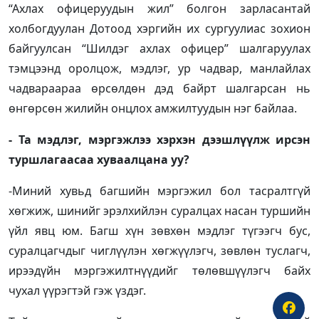
“Ахлах офицеруудын жил” болгон зарласантай
холбогдуулан Дотоод хэргийн их сургуулиас зохион
байгуулсан “Шилдэг ахлах офицер” шалгаруулах
тэмцээнд оролцож, мэдлэг, ур чадвар, манлайлах
чадвараараа өрсөлдөн дэд байрт шалгарсан нь
өнгөрсөн жилийн онцлох амжилтуудын нэг байлаа.
- Та мэдлэг, мэргэжлээ хэрхэн дээшлүүлж ирсэн
туршлагаасаа хуваалцана уу?
-Миний хувьд багшийн мэргэжил бол тасралтгүй
хөгжиж, шинийг эрэлхийлэн суралцах насан туршийн
үйл явц юм. Багш хүн зөвхөн мэдлэг түгээгч бус,
суралцагчдыг чиглүүлэн хөгжүүлэгч, зөвлөн туслагч,
ирээдүйн мэргэжилтнүүдийг төлөвшүүлэгч байх
чухал үүрэгтэй гэж үздэг.