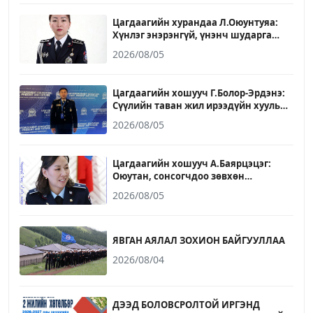
Цагдаагийн хурандаа Л.Оюунтуяа:
Хүнлэг энэрэнгүй, үнэнч шударга
байх зарчмыг ажил, амьдралдаа
2026/08/05
баримталж явдаг
Цагдаагийн хошууч Г.Болор-Эрдэнэ:
Сүүлийн таван жил ирээдүйн хууль
сахиулагчдыг бэлтгэх үйлсэд үр
2026/08/05
бүтээлтэй ажилласан он жилүүд
байлаа
Цагдаагийн хошууч А.Баярцэцэг:
Оюутан, сонсогчдоо зөвхөн
мэдлэгээр бус ёс зүй, зөв хандлага,
2026/08/05
бие даан суралцах чадвараар
төлөвшүүлэхэд хувь нэмрээ
оруулахыг зорьдог
ЯВГАН АЯЛАЛ ЗОХИОН БАЙГУУЛЛАА
2026/08/04
ДЭЭД БОЛОВСРОЛТОЙ ИРГЭНД