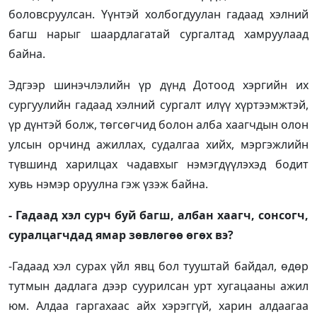
боловсруулсан. Үүнтэй холбогдуулан гадаад хэлний
багш нарыг шаардлагатай сургалтад хамруулаад
байна.
Эдгээр шинэчлэлийн үр дүнд Дотоод хэргийн их
сургуулийн гадаад хэлний сургалт илүү хүртээмжтэй,
үр дүнтэй болж, төгсөгчид болон алба хаагчдын олон
улсын орчинд ажиллах, судалгаа хийх, мэргэжлийн
түвшинд харилцах чадавхыг нэмэгдүүлэхэд бодит
хувь нэмэр оруулна гэж үзэж байна.
- Гадаад хэл сурч буй багш, албан хаагч, сонсогч,
суралцагчдад ямар зөвлөгөө өгөх вэ?
-Гадаад хэл сурах үйл явц бол тууштай байдал, өдөр
тутмын дадлага дээр суурилсан урт хугацааны ажил
юм. Алдаа гаргахаас айх хэрэггүй, харин алдаагаа