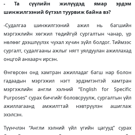
- Та сүүлийн жилүүдэд ямар эрдэм
шинжилгээний бүтээл туурвиж байна вэ?
-Судалгаа шинжилгээний ажил нь багшийн
мэргэжлийн хөгжил төдийгүй сургалтын чанар, үр
нөлөөг дээшлүүлэх чухал хүчин зүйл болдог. Тиймээс
сургалт, судалгааны ажлыг нягт уялдуулан ажиллахад
онцгой анхаарч ирсэн.
Өнгөрсөн онд хамтран ажилладаг багш нар болон
гадаадын мэргэжил нэгт эрдэмтэнтэй хамтран
мэргэжлийн англи хэлний “English for Specific
Purposes” сурах бичгийг боловсруулж, сургалтын үйл
ажиллагаанд амжилттай нэвтрүүлэн ашиглаж
эхэлсэн.
Түүнчлэн “Англи хэлний үйл үгийн цагууд” сурах