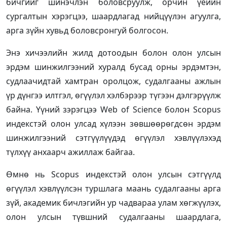
бичгийг шинэчлэн боловсруулж, орчин үеийн
сургалтын хэрэгцээ, шаардлагад нийцүүлэн агуулга,
арга зүйн хувьд боловсронгуй болгосон.
Энэ хичээлийн жилд дотоодын болон олон улсын
эрдэм шинжилгээний хуралд бусад орны эрдэмтэн,
судлаачидтай хамтран оролцож, судалгааны ажлын
үр дүнгээ илтгэл, өгүүлэл хэлбэрээр түгээн дэлгэрүүлж
байна. Үүний зэрэгцээ Web of Science болон Scopus
индекстэй олон улсад хүлээн зөвшөөрөгдсөн эрдэм
шинжилгээний сэтгүүлүүдэд өгүүлэл хэвлүүлэхэд
түлхүү анхаарч ажиллаж байгаа.
Өмнө нь Scopus индекстэй олон улсын сэтгүүлд
өгүүлэл хэвлүүлсэн туршлага маань судалгааны арга
зүй, академик бичлэгийн ур чадвараа улам хөгжүүлэх,
олон улсын түвшний судалгааны шаардлага,