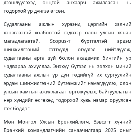
дээшлүүлэхэд онцгой анхаарч ажилласан нь
тодорхой үр дүнгээ өгсөн.
Судалгааны ажлын хүрээнд цэргийн хэлний
хэрэглээтэй холбоотой сэдвээр олон улсын хянан
магадлагаатай, Scopus-т бүртгэлтэй эрдэм
шинжилгээний сэтгүүлд өгүүлэл нийтлүүлж,
судалгааны арга зүй болон академик бичгийн ур
чадвараа ахиуллаа. Энэхүү бүтээл нь зөвхөн миний
судалгааны ажлын үр дүн төдийгүй их сургуулийн
эрдэм шинжилгээний бүтээмжийг нэмэгдүүлэх, олон
улсын хамтын ажиллагааг өргөжүүлэх, байгууллагын
нэр хүндийг өсгөхөд тодорхой хувь нэмэр оруулсан
гэж боддог.
Мөн Монгол Улсын Ерөнхийлөгч, Зэвсэгт хүчний
Ерөнхий командлагчийн санаачилгаар 2025 оныг