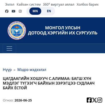
Эхлэл
Кайзан систем
360° виртуал аялал
Холбоо барих
MN
EN
Нүүр
Мэдээ мэдээлэл
ЦАГДААГИЙН ХОШУУЧ С.АЛИМАА: БАГШ ХҮН
МЭДЛЭГ ТҮГЭЭГЧ БАЙХЫН ЗЭРЭГЦЭЭ СУДЛААЧ
БАЙХ ЁСТОЙ
Огноо:
2026-06-25