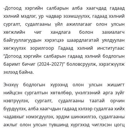
-Дотоод хэргийн салбарын алба хаагчдад гадаад
хэлний мэдлэг, ур чадвар эзэмшүүлэх, гадаад хэлний
сургалт, судалгааны үйл ажиллагааг олон улсын
хөгжлийн чиг хандлага болон захиалагч
байгууллагуудын хэрэгцээ шаардлагатай уялдуулан
хөгжүүлэх зорилгоор Гадаад хэлний институтаас
“Дотоод хэргийн салбарын гадаад хэлний бодлогын
баримт бичиг (2024–2027)” боловсруулж, хэрэгжүүлж
эхлээд байна.
Энэхүү бодлогын хүрээнд олон улсын жишигт
нийцсэн сургалтын хөтөлбөр, үнэлгээний арга зүйг
нэвтрүүлэх, сургалт, судалгааны таатай орчин
бүрдүүлэх, алба хаагчдын гадаад хэлээр судалгаа хийх
чадавхыг нэмэгдүүлэх, эрдэм шинжилгээ, судалгааны
ажлыг олон улсын түвшинд хүргэхэд чиглэсэн цогц