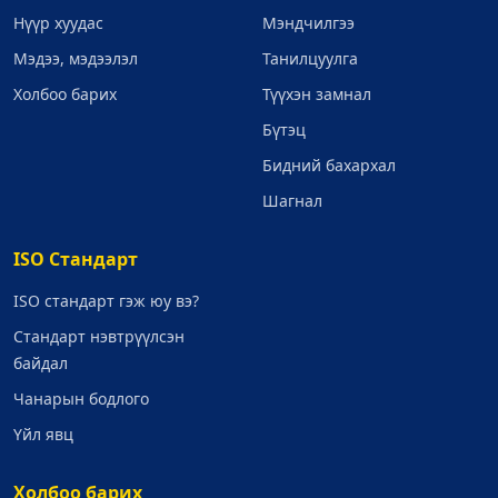
Нүүр хуудас
Мэндчилгээ
Мэдээ, мэдээлэл
Танилцуулга
Холбоо барих
Түүхэн замнал
Бүтэц
Бидний бахархал
Шагнал
ISO Стандарт
ISO стандарт гэж юу вэ?
Стандарт нэвтрүүлсэн
байдал
Чанарын бодлого
Үйл явц
Холбоо барих