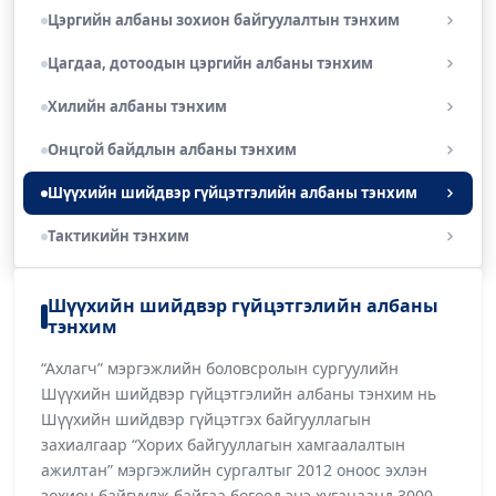
Цэргийн албаны зохион байгуулалтын тэнхим
Цагдаа, дотоодын цэргийн албаны тэнхим
Хилийн албаны тэнхим
Онцгой байдлын албаны тэнхим
Шүүхийн шийдвэр гүйцэтгэлийн албаны тэнхим
Тактикийн тэнхим
Шүүхийн шийдвэр гүйцэтгэлийн албаны
тэнхим
“Ахлагч” мэргэжлийн боловсролын сургуулийн
Шүүхийн шийдвэр гүйцэтгэлийн албаны тэнхим нь
Шүүхийн шийдвэр гүйцэтгэх байгууллагын
захиалгаар “Хорих байгууллагын хамгаалалтын
ажилтан” мэргэжлийн сургалтыг 2012 оноос эхлэн
зохион байгуулж байгаа бөгөөд энэ хугацаанд 3000