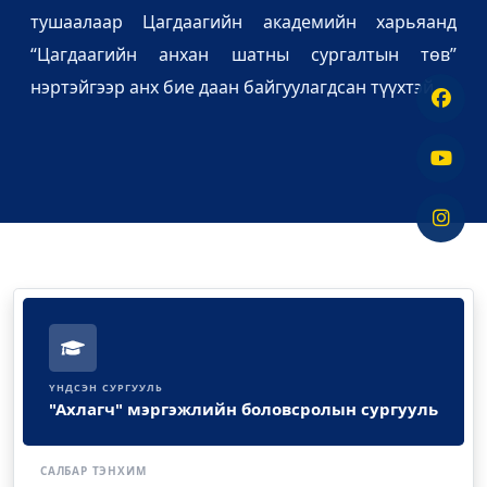
тушаалаар Цагдаагийн академийн харьяанд
“Цагдаагийн анхан шатны сургалтын төв”
нэртэйгээр анх бие даан байгуулагдсан түүхтэй.
ҮНДСЭН СУРГУУЛЬ
"Ахлагч" мэргэжлийн боловсролын сургууль
САЛБАР ТЭНХИМ