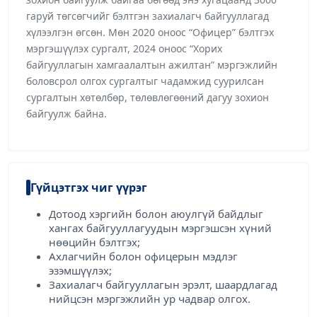
гаруй төгсөгчийг бэлтгэн захиалагч байгууллагад
хүлээлгэн өгсөн. Мөн 2020 оноос “Офицер” бэлтгэх
мэргэшүүлэх сургалт, 2024 оноос “Хорих
байгууллагын хамгаалалтын ажилтан” мэргэжлийн
боловсрол олгох сургалтыг чадамжид суурилсан
сургалтын хөтөлбөр, төлөвлөгөөний дагуу зохион
байгуулж байна.
Гүйцэтгэх чиг үүрэг
Дотоод хэргийн болон аюулгүй байдлыг
хангах байгууллагуудын мэргэшсэн хүний
нөөцийн бэлтгэх;
Ахлагчийн болон офицерын мэдлэг
эзэмшүүлэх;
Захиалагч байгууллагын эрэлт, шаардлагад
нийцсэн мэргэжлийн ур чадвар олгох.