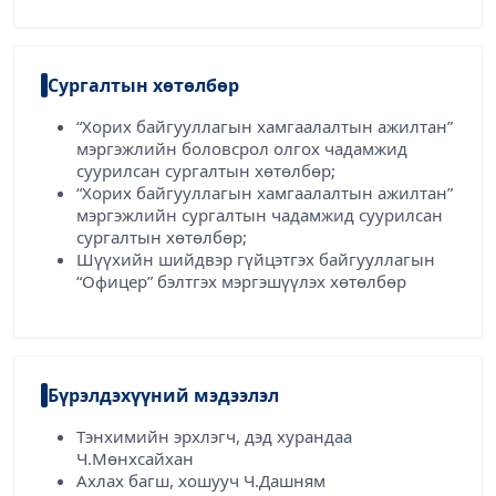
Сургалтын хөтөлбөр
“Хорих байгууллагын хамгаалалтын ажилтан”
мэргэжлийн боловсрол олгох чадамжид
суурилсан сургалтын хөтөлбөр;
“Хорих байгууллагын хамгаалалтын ажилтан”
мэргэжлийн сургалтын чадамжид суурилсан
сургалтын хөтөлбөр;
Шүүхийн шийдвэр гүйцэтгэх байгууллагын
“Офицер” бэлтгэх мэргэшүүлэх хөтөлбөр
Бүрэлдэхүүний мэдээлэл
Тэнхимийн эрхлэгч, дэд хурандаа
Ч.Мөнхсайхан
Ахлах багш, хошууч Ч.Дашням