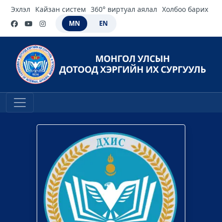
Эхлэл
Кайзан систем
360° виртуал аялал
Холбоо барих
MN
EN