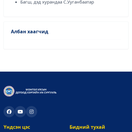
Багш, дэд хурандаа С.Ууганбаатар
Албан хаагчид
Үндсэн цэс
Бидний тухай