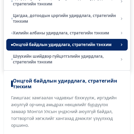
стратегийн тэнхим
Цагдаа, дотоодын цэргийн удирдлага, стратегийн
тэнхим
Хилийн албаны удирдлага, стратегийн тэнхим
Онцгой байдлын удирдлага, стратегийн тэнхим
Шүүхийн шийдвэр гүйцэтгэлийн удирдлага,
стратегийн тэнхим
Онцгой байдлын удирдлага, стратегийн
тэнхим
Гамшгаас хамгаалах чадавхыг бэхжүүлж, иргэдийн
аюулгүй орчинд амьдрах нөхцөлийг бүрдүүлэх
замаар Монгол Улсын үндэсний аюулгүй байдал,
тогтвортой хөгжлийг хангахад дэмжлэг үзүүлэхэд
оршино.