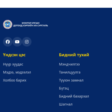
Үндсэн цэс
Бидний тухай
Нүүр хуудас
Мэндчилгээ
Мэдээ, мэдээлэл
Танилцуулга
Холбоо барих
Түүхэн замнал
Бүтэц
Бидний бахархал
Шагнал