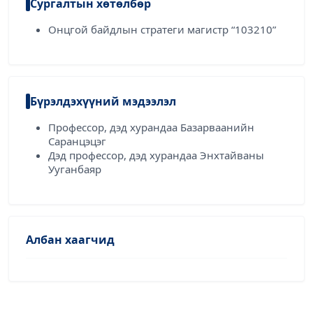
Сургалтын хөтөлбөр
Онцгой байдлын стратеги магистр “103210”
Бүрэлдэхүүний мэдээлэл
Профессор, дэд хурандаа Базарваанийн
Саранцэцэг
Дэд профессор, дэд хурандаа Энхтайваны
Ууганбаяр
Албан хаагчид