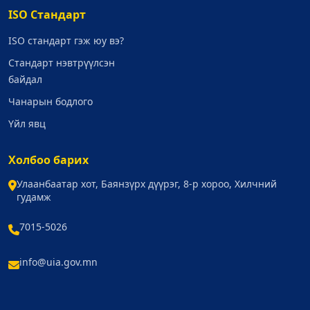
ISO Стандарт
ISO стандарт гэж юу вэ?
Стандарт нэвтрүүлсэн
байдал
Чанарын бодлого
Үйл явц
Холбоо барих
Улаанбаатар хот, Баянзүрх дүүрэг, 8-р хороо, Хилчний
гудамж
7015-5026
info@uia.gov.mn