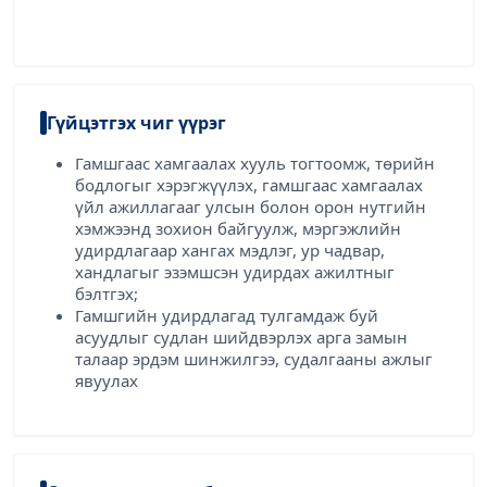
Гүйцэтгэх чиг үүрэг
Гамшгаас хамгаалах хууль тогтоомж, төрийн
бодлогыг хэрэгжүүлэх, гамшгаас хамгаалах
үйл ажиллагааг улсын болон орон нутгийн
хэмжээнд зохион байгуулж, мэргэжлийн
удирдлагаар хангах мэдлэг, ур чадвар,
хандлагыг эзэмшсэн удирдах ажилтныг
бэлтгэх;
Гамшгийн удирдлагад тулгамдаж буй
асуудлыг судлан шийдвэрлэх арга замын
талаар эрдэм шинжилгээ, судалгааны ажлыг
явуулах