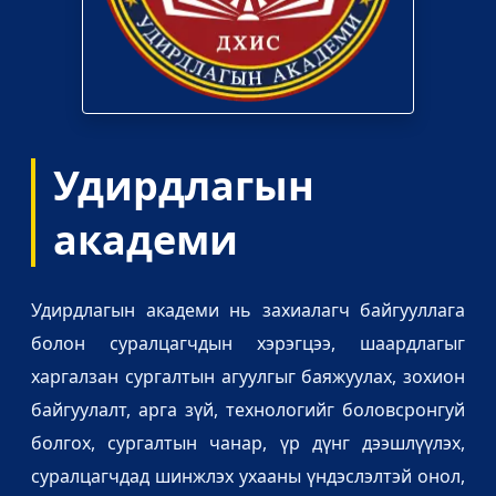
Удирдлагын
академи
Удирдлагын академи нь захиалагч байгууллага
болон суралцагчдын хэрэгцээ, шаардлагыг
харгалзан сургалтын агуулгыг баяжуулах, зохион
байгуулалт, арга зүй, технологийг боловсронгуй
болгох, сургалтын чанар, үр дүнг дээшлүүлэх,
суралцагчдад шинжлэх ухааны үндэслэлтэй онол,