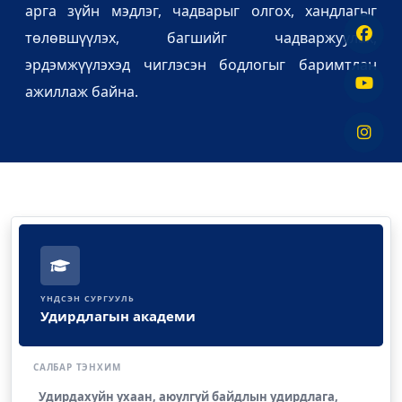
арга зүйн мэдлэг, чадварыг олгох, хандлагыг
төлөвшүүлэх, багшийг чадваржуулах,
эрдэмжүүлэхэд чиглэсэн бодлогыг баримтлан
ажиллаж байна.
ҮНДСЭН СУРГУУЛЬ
Удирдлагын академи
САЛБАР ТЭНХИМ
Удирдахуйн ухаан, аюулгүй байдлын удирдлага,