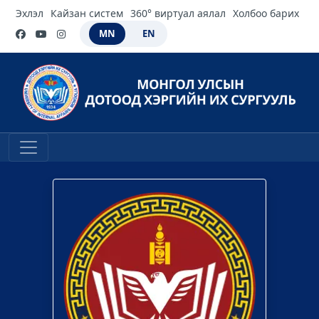
Эхлэл
Кайзан систем
360° виртуал аялал
Холбоо барих
MN
EN