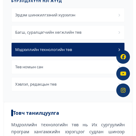
БҮРЭЛДЭХҮҮН НЭГЖҮҮД
Эрдэм шинжилгээний хүрээлэн
Багш, суралцагчийн хөгжлийн төв
Мэдээллийн технологийн төв
Төв номын сан
Хэвлэл, редакцын төв
Товч танилцуулга
Мэдээллийн технологийн төв нь Их сургуулийн
програм хангамжийн хэрэгцээг судлан шинээр