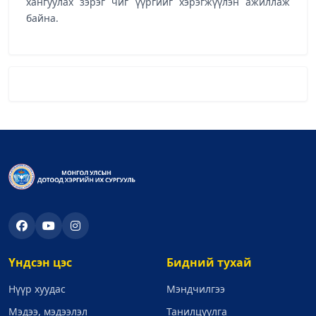
хангуулах зэрэг чиг үүргийг хэрэгжүүлэн ажиллаж
байна.
Үндсэн цэс
Бидний тухай
Нүүр хуудас
Мэндчилгээ
Мэдээ, мэдээлэл
Танилцуулга