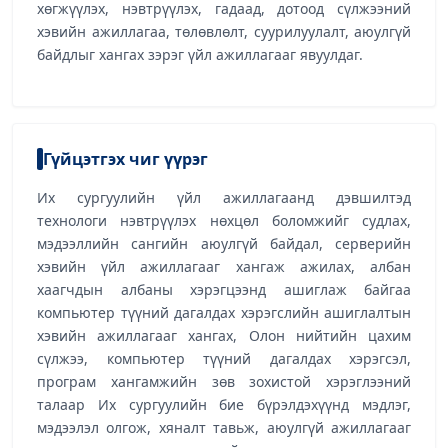
хөгжүүлэх, нэвтрүүлэх, гадаад, дотоод сүлжээний
хэвийн ажиллагаа, төлөвлөлт, суурилуулалт, аюулгүй
байдлыг хангах зэрэг үйл ажиллагааг явуулдаг.
Гүйцэтгэх чиг үүрэг
Их сургуулийн үйл ажиллагаанд дэвшилтэд
технологи нэвтрүүлэх нөхцөл боломжийг судлах,
мэдээллийн сангийн аюулгүй байдал, серверийн
хэвийн үйл ажиллагааг хангаж ажилах, албан
хаагчдын албаны хэрэгцээнд ашиглаж байгаа
компьютер түүний дагалдах хэрэгслийн ашиглалтын
хэвийн ажиллагааг хангах, Олон нийтийн цахим
сүлжээ, компьютер түүний дагалдах хэрэгсэл,
програм хангамжийн зөв зохистой хэрэглээний
талаар Их сургуулийн бие бүрэлдэхүүнд мэдлэг,
мэдээлэл олгож, хяналт тавьж, аюулгүй ажиллагааг