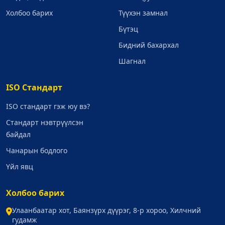
Холбоо барих
Түүхэн замнал
Бүтэц
Бидний бахархал
Шагнал
ISO Стандарт
ISO стандарт гэж юу вэ?
Стандарт нэвтрүүлсэн
байдал
Чанарын бодлого
Үйл явц
Холбоо барих
Улаанбаатар хот, Баянзүрх дүүрэг, 8-р хороо, Хилчний
гудамж