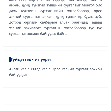
анхан, дунд, гүнзгий түвшний сургалтыг Монгол Улс
дахь Күнзийн хүрээлэнгийн хөтөлбөрөөр, орос
хэлний сургалтыг анхан, дунд түвшинд, Хууль зүй,
дотоод хэргийн салбарын албан хаагчдад Гадаад
хэлний захиалгат сургалтын хөтөлбөрөөр тус тус
сургалтыг зохион байгуулж байна.
Гүйцэтгэх чиг үүрэг
Англи хэл • Хятад хэл • Орос хэлний сургалт зохион
байгуулдаг.