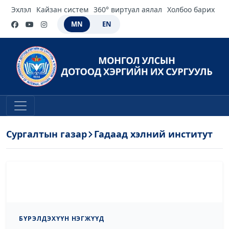
Эхлэл
Кайзан систем
360° виртуал аялал
Холбоо барих
MN
EN
Сургалтын газар
Гадаад хэлний институт
БҮРЭЛДЭХҮҮН НЭГЖҮҮД