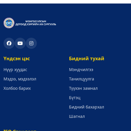
Үндсэн цэс
Бидний тухай
Нүүр хуудас
Мэндчилгээ
Мэдээ, мэдээлэл
Танилцуулга
Холбоо барих
Түүхэн замнал
Бүтэц
Бидний бахархал
Шагнал