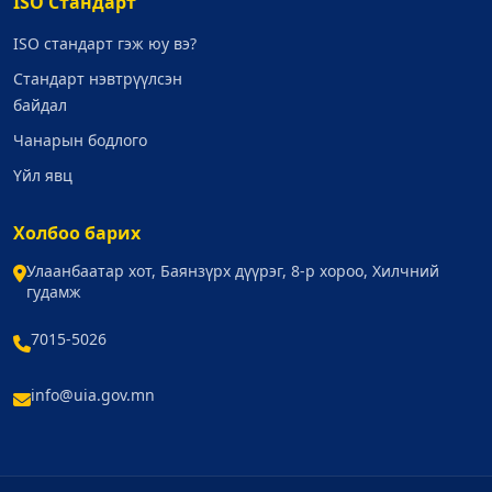
ISO Стандарт
ISO стандарт гэж юу вэ?
Стандарт нэвтрүүлсэн
байдал
Чанарын бодлого
Үйл явц
Холбоо барих
Улаанбаатар хот, Баянзүрх дүүрэг, 8-р хороо, Хилчний
гудамж
7015-5026
info@uia.gov.mn