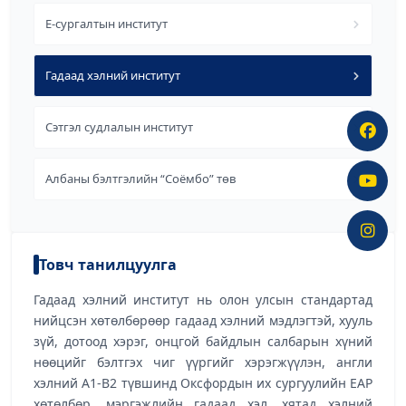
Е-сургалтын институт
Гадаад хэлний институт
Сэтгэл судлалын институт
Албаны бэлтгэлийн “Соёмбо” төв
Товч танилцуулга
Гадаад хэлний институт нь олон улсын стандартад
нийцсэн хөтөлбөрөөр гадаад хэлний мэдлэгтэй, хууль
зүй, дотоод хэрэг, онцгой байдлын салбарын хүний
нөөцийг бэлтгэх чиг үүргийг хэрэгжүүлэн, англи
хэлний А1-В2 түвшинд Оксфордын их сургуулийн EAP
хөтөлбөр, мэргэжлийн гадаад хэл, хятад хэлний