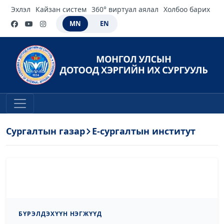
Эхлэл
Кайзан систем
360° виртуал аялал
Холбоо барих
MN
EN
Сургалтын газар
Е-сургалтын институт
БҮРЭЛДЭХҮҮН НЭГЖҮҮД