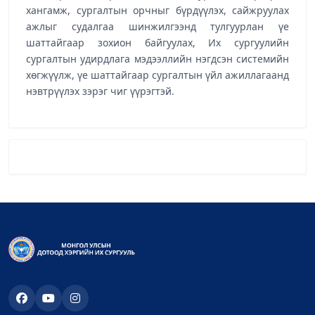
хангамж, сургалтын орчныг бүрдүүлэх, сайжруулах
ажлыг судалгаа шинжилгээнд тулгуурлан үе
шаттайгаар зохион байгуулах, Их сургуулийн
сургалтын удирдлага мэдээллийн нэгдсэн системийн
хөгжүүлж, үе шаттайгаар сургалтын үйл ажиллагаанд
нэвтрүүлэх зэрэг чиг үүрэгтэй.