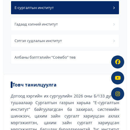
Е-сургалтын институт
Гадаад хэлний институт
Сэтгэл судлалын институт
Албаны бэлтгэлийн “Соёмбо” төв
Товч танилцуулга
Дотоод хэргийн их сургуулийн 2026 оны Б/133 дугаар
тушаалаар Сургалтын газрын харьяа “E-сургалтын
институт” байгуулагдсан ба захирал, системийн
шинжээч, цахим зайн сургалт хариуцсан ахлах
мэргэжилтэн, цахим зайн сургалт хариуцсан
мэргэжилтэн, багшлах бүрэлдэхүүнтэй. Тус институт