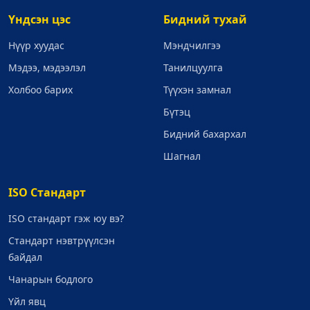
Үндсэн цэс
Бидний тухай
Нүүр хуудас
Мэндчилгээ
Мэдээ, мэдээлэл
Танилцуулга
Холбоо барих
Түүхэн замнал
Бүтэц
Бидний бахархал
Шагнал
ISO Стандарт
ISO стандарт гэж юу вэ?
Стандарт нэвтрүүлсэн
байдал
Чанарын бодлого
Үйл явц