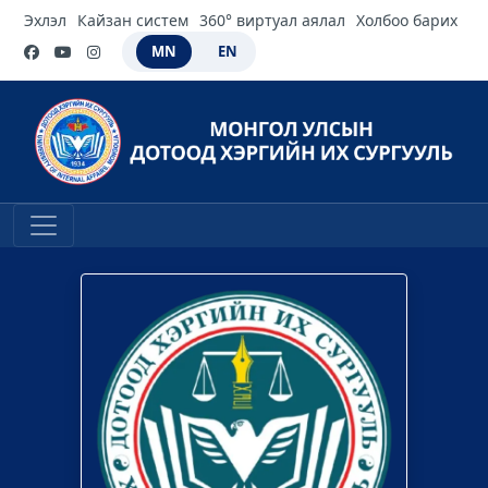
Эхлэл
Кайзан систем
360° виртуал аялал
Холбоо барих
MN
EN