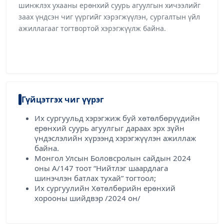
шинжлэх ухааны ерөнхий суурь агуулгын хичээлийг
заах үндсэн чиг үүргийг хэрэгжүүлэн, сургалтын үйл
ажиллагааг тогтвортой хэрэгжүүлж байна.
Гүйцэтгэх чиг үүрэг
Их сургуульд хэрэгжиж буй хөтөлбөрүүдийн
ерөнхий суурь агуулгыг дараах эрх зүйн
үндэслэлийн хүрээнд хэрэгжүүлэн ажиллаж
байна.
Монгол Улсын Боловсролын сайдын 2024
оны А/147 тоот “Нийтлэг шаардлага
шинэчлэн батлах тухай” тогтоол;
Их сургуулийн Хөтөлбөрийн ерөнхий
хорооны шийдвэр /2024 он/