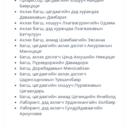
Профессор, цагдаагийн хошууч Авидын
Баярцэцэг
Ахлах багш, цагдаагийн дэд хурандаа
Даваажавын Дэмбэрэл
Ахлах багш, хошууч Лхагвасүрэнгийн Одзаяа
Ахлах багш, дэд хурандаа Лхагважавын
Батчулуун
Ахлах багш, ахмад Шамбаагийн Эвсанаа
Багш, цагдаагийн ахлах дэслэгч Аюурзанын
Мөнхцэцэг
Багш, ахлах дэслэгч Цэнд-Аюушийн Нямцэцэг
Багш, Пүрэвдоржийн Даваадорж
Багш, Доржбадамын Мөнхсайхан
Багш, цагдаагийн ахлах дэслэгч
Цэдэнсодномын Түвшинбаяр
Багш, цагдаагийн хошууч Пүрэвжавын
Цагаандарь
Багш, цагдаагийн ахмад Цэгмидийн Өнөболд
Лаборант, дэд ахлагч Эрдэнэхангайн Золбаяр
Лаборант, дэд ахлагч Сундуйдаваагийн
Ариунзаяа