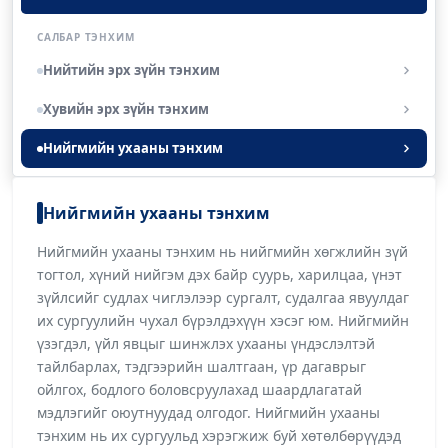
САЛБАР ТЭНХИМ
Нийтийн эрх зүйн тэнхим
Хувийн эрх зүйн тэнхим
Нийгмийн ухааны тэнхим
Нийгмийн ухааны тэнхим
Нийгмийн ухааны тэнхим нь нийгмийн хөгжлийн зүй
тогтол, хүний нийгэм дэх байр суурь, харилцаа, үнэт
зүйлсийг судлах чиглэлээр сургалт, судалгаа явуулдаг
их сургуулийн чухал бүрэлдэхүүн хэсэг юм. Нийгмийн
үзэгдэл, үйл явцыг шинжлэх ухааны үндэслэлтэй
тайлбарлах, тэдгээрийн шалтгаан, үр дагаврыг
ойлгох, бодлого боловсруулахад шаардлагатай
мэдлэгийг оюутнуудад олгодог. Нийгмийн ухааны
тэнхим нь их сургуульд хэрэгжиж буй хөтөлбөрүүдэд