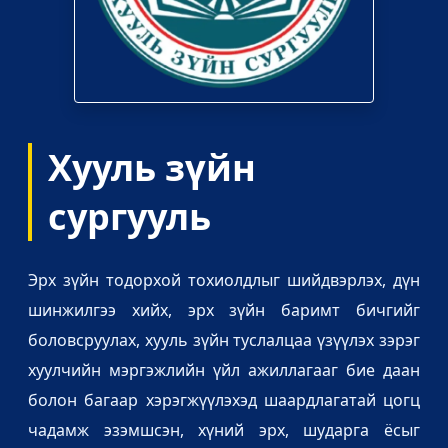
Хууль зүйн
сургууль
Эрх зүйн тодорхой тохиолдлыг шийдвэрлэх, дүн
шинжилгээ хийх, эрх зүйн баримт бичгийг
боловсруулах, хууль зүйн туслалцаа үзүүлэх зэрэг
хуулчийн мэргэжлийн үйл ажиллагааг бие даан
болон багаар хэрэгжүүлэхэд шаардлагатай цогц
чадамж эзэмшсэн, хүний эрх, шударга ёсыг