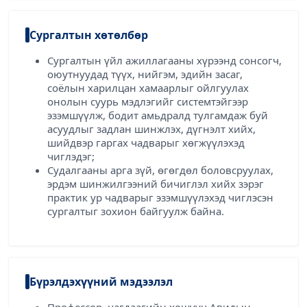
Сургалтын хөтөлбөр
Сургалтын үйл ажиллагааны хүрээнд сонсогч,
оюутнуудад түүх, нийгэм, эдийн засаг,
соёлын харилцан хамаарлыг ойлгуулах
онолын суурь мэдлэгийг системтэйгээр
эзэмшүүлж, бодит амьдралд тулгамдаж буй
асуудлыг задлан шинжлэх, дүгнэлт хийх,
шийдвэр гаргах чадварыг хөгжүүлэхэд
чиглэдэг;
Судалгааны арга зүй, өгөгдөл боловсруулах,
эрдэм шинжилгээний бичиглэл хийх зэрэг
практик ур чадварыг эзэмшүүлэхэд чиглэсэн
сургалтыг зохион байгуулж байна.
Бүрэлдэхүүний мэдээлэл