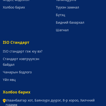
Холбоо барих
Түүхэн замнал
Бүтэц
Бидний бахархал
Шагнал
ISO Стандарт
ISO стандарт гэж юу вэ?
Стандарт нэвтрүүлсэн
байдал
Чанарын бодлого
Үйл явц
Холбоо барих
Улаанбаатар хот, Баянзүрх дүүрэг, 8-р хороо, Хилчний
гудамж