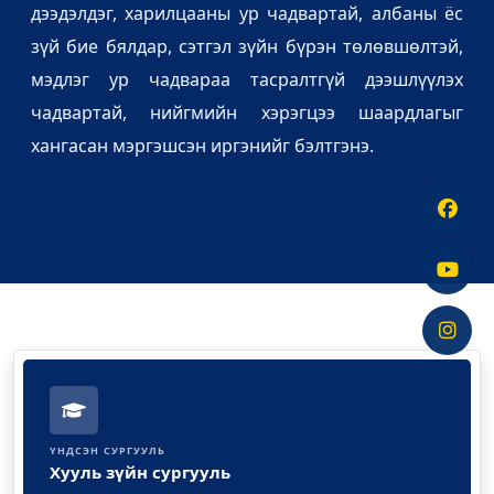
дээдэлдэг, харилцааны ур чадвартай, албаны ёс
зүй бие бялдар, сэтгэл зүйн бүрэн төлөвшөлтэй,
мэдлэг ур чадвараа тасралтгүй дээшлүүлэх
чадвартай, нийгмийн хэрэгцээ шаардлагыг
хангасан мэргэшсэн иргэнийг бэлтгэнэ.
ҮНДСЭН СУРГУУЛЬ
Хууль зүйн сургууль