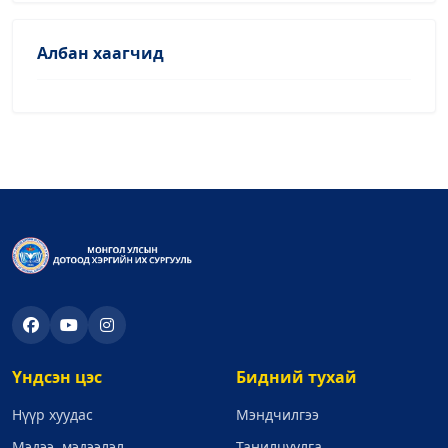
Албан хаагчид
Үндсэн цэс
Бидний тухай
Нүүр хуудас
Мэндчилгээ
Мэдээ, мэдээлэл
Танилцуулга