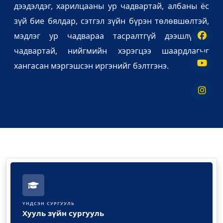
дээдэлдэг, харилцааны ур чадвартай, албаны ёс
зүй бие бялдар, сэтгэл зүйн бүрэн төлөвшөлтэй,
мэдлэг ур чадвараа тасралтгүй дээшлүүлэх
чадвартай, нийгмийн хэрэгцээ шаардлагыг
хангасан мэргэшсэн иргэнийг бэлтгэнэ.
ҮНДСЭН СУРГУУЛЬ
Хууль зүйн сургууль