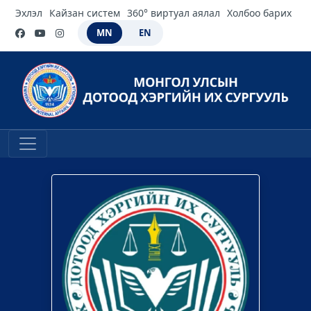
Эхлэл
Кайзан систем
360° виртуал аялал
Холбоо барих
MN
EN