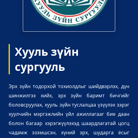
Хууль зүйн
сургууль
Эрх зүйн тодорхой тохиолдлыг шийдвэрлэх, дүн
шинжилгээ хийх, эрх зүйн баримт бичгийг
боловсруулах, хууль зүйн туслалцаа үзүүлэх зэрэг
хуулчийн мэргэжлийн үйл ажиллагааг бие даан
болон багаар хэрэгжүүлэхэд шаардлагатай цогц
чадамж эзэмшсэн, хүний эрх, шударга ёсыг