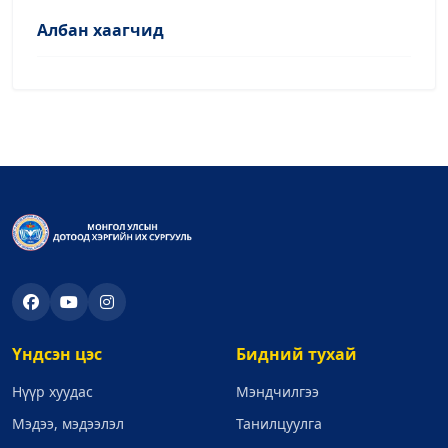
Албан хаагчид
Үндсэн цэс
Бидний тухай
Нүүр хуудас
Мэндчилгээ
Мэдээ, мэдээлэл
Танилцуулга