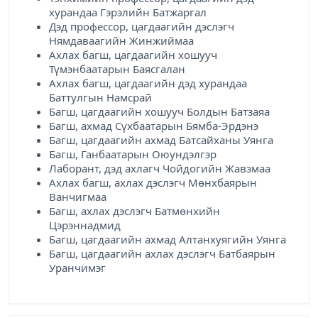
хурандаа Гэрэлийн Батжаргал
Дэд профессор, цагдаагийн дэслэгч
Нямдаваагийн Жинжиймаа
Ахлах багш, цагдаагийн хошууч
Түмэнбаатарын Баясгалан
Ахлах багш, цагдаагийн дэд хурандаа
Баттулгын Намсрай
Багш, цагдаагийн хошууч Болдын Батзаяа
Багш, ахмад Сүхбаатарын Бямба-Эрдэнэ
Багш, цагдаагийн ахмад Батсайханы Уянга
Багш, Ганбаатарын Оюундэлгэр
Лаборант, дэд ахлагч Чойдогийн Жавзмаа
Ахлах багш, ахлах дэслэгч Мөнхбаярын
Ванчигмаа
Багш, ахлах дэслэгч Батмөнхийн
Цэрэннадмид
Багш, цагдаагийн ахмад Алтанхуягийн Уянга
Багш, цагдаагийн ахлах дэслэгч Батбаярын
Уранчимэг