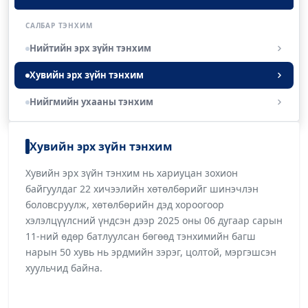
САЛБАР ТЭНХИМ
Нийтийн эрх зүйн тэнхим
Хувийн эрх зүйн тэнхим
Нийгмийн ухааны тэнхим
Хувийн эрх зүйн тэнхим
Хувийн эрх зүйн тэнхим нь хариуцан зохион
байгуулдаг 22 хичээлийн хөтөлбөрийг шинэчлэн
боловсруулж, хөтөлбөрийн дэд хороогоор
хэлэлцүүлсний үндсэн дээр 2025 оны 06 дугаар сарын
11-ний өдөр батлуулсан бөгөөд тэнхимийн багш
нарын 50 хувь нь эрдмийн зэрэг, цолтой, мэргэшсэн
хуульчид байна.