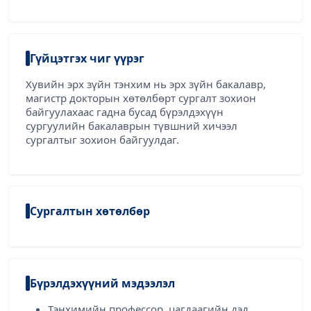
Гүйцэтгэх чиг үүрэг
Хувийн эрх зүйн тэнхим нь эрх зүйн бакалавр,
магистр докторын хөтөлбөрт сургалт зохион
байгуулахаас гадна бусад бүрэлдэхүүн
сургуулийн бакалаврын түвшний хичээл
сургалтыг зохион байгуулдаг.
Сургалтын хөтөлбөр
Бүрэлдэхүүний мэдээлэл
Тэнхимийн профессор, цагдаагийн дэд