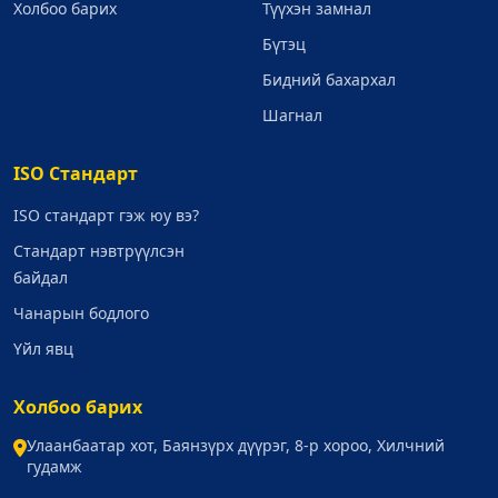
Холбоо барих
Түүхэн замнал
Бүтэц
Бидний бахархал
Шагнал
ISO Стандарт
ISO стандарт гэж юу вэ?
Стандарт нэвтрүүлсэн
байдал
Чанарын бодлого
Үйл явц
Холбоо барих
Улаанбаатар хот, Баянзүрх дүүрэг, 8-р хороо, Хилчний
гудамж