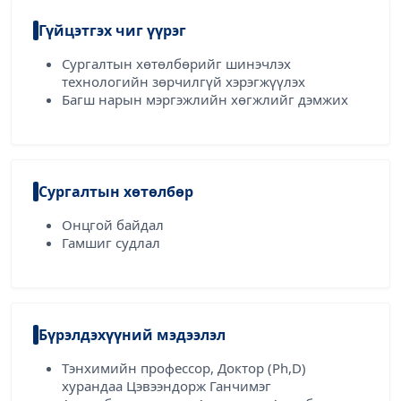
Гүйцэтгэх чиг үүрэг
Сургалтын хөтөлбөрийг шинэчлэх
технологийн зөрчилгүй хэрэгжүүлэх
Багш нарын мэргэжлийн хөгжлийг дэмжих
Сургалтын хөтөлбөр
Онцгой байдал
Гамшиг судлал
Бүрэлдэхүүний мэдээлэл
Тэнхимийн профессор, Доктор (Ph,D)
хурандаа Цэвээндорж Ганчимэг