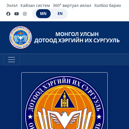
Эхлэл
Кайзан систем
360° виртуал аялал
Холбоо барих
MN
EN