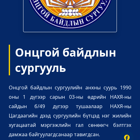
Онцгой байдлын
сургууль
Онцгой байдлын сургуулийн анхны суурь 1990
оны 1 дүгээр сарын 03-ны өдрийн НАХЯ-ны
сайдын б/49 дүгээр тушаалаар НАХЯ-ны
Цагдаагийн дээд сургуулийн бүтцэд нэг жилийн
хугацаатай мэргэжлийн гал сөнөөгч бэлтгэх
дамжаа байгуулагдсанаар тавигдсан.