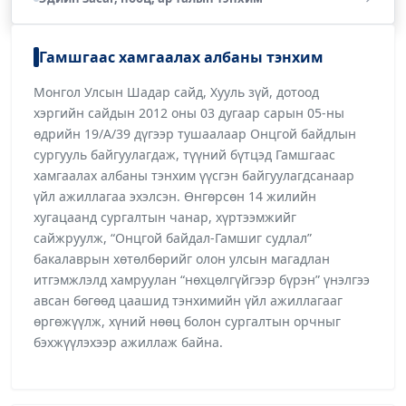
Гамшгаас хамгаалах албаны тэнхим
Монгол Улсын Шадар сайд, Хууль зүй, дотоод
хэргийн сайдын 2012 оны 03 дугаар сарын 05-ны
өдрийн 19/А/39 дүгээр тушаалаар Онцгой байдлын
сургууль байгуулагдаж, түүний бүтцэд Гамшгаас
хамгаалах албаны тэнхим үүсгэн байгуулагдсанаар
үйл ажиллагаа эхэлсэн. Өнгөрсөн 14 жилийн
хугацаанд сургалтын чанар, хүртээмжийг
сайжруулж, “Онцгой байдал-Гамшиг судлал”
бакалаврын хөтөлбөрийг олон улсын магадлан
итгэмжлэлд хамруулан “нөхцөлгүйгээр бүрэн” үнэлгээ
авсан бөгөөд цаашид тэнхимийн үйл ажиллагааг
өргөжүүлж, хүний нөөц болон сургалтын орчныг
бэхжүүлэхээр ажиллаж байна.