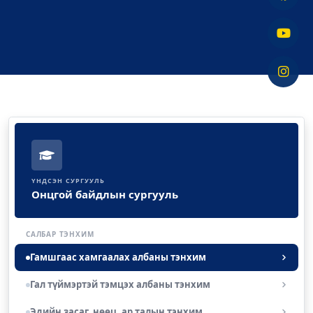
ҮНДСЭН СУРГУУЛЬ
Онцгой байдлын сургууль
САЛБАР ТЭНХИМ
Гамшгаас хамгаалах албаны тэнхим
Гал түймэртэй тэмцэх албаны тэнхим
Эдийн засаг, нөөц, ар талын тэнхим