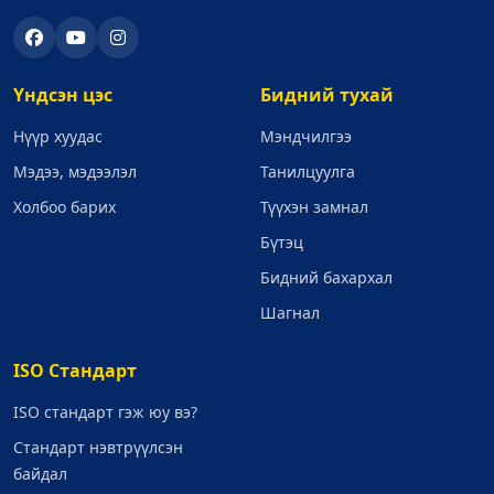
Үндсэн цэс
Бидний тухай
Нүүр хуудас
Мэндчилгээ
Мэдээ, мэдээлэл
Танилцуулга
Холбоо барих
Түүхэн замнал
Бүтэц
Бидний бахархал
Шагнал
ISO Стандарт
ISO стандарт гэж юу вэ?
Стандарт нэвтрүүлсэн
байдал