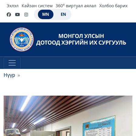
Эхлэл
Кайзан систем
360° виртуал аялал
Холбоо барих
MN
EN
Нүүр