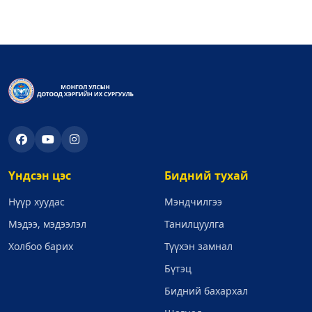
Үндсэн цэс
Бидний тухай
Нүүр хуудас
Мэндчилгээ
Мэдээ, мэдээлэл
Танилцуулга
Холбоо барих
Түүхэн замнал
Бүтэц
Бидний бахархал