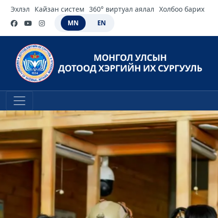
Эхлэл
Кайзан систем
360° виртуал аялал
Холбоо барих
MN
EN