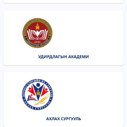
АНХНЫ МАРШИЙН
АВАРГУУД ТОДОРЛОО
2026/08/03
ЭЛСЭГЧДИЙН АНХНЫ
МАРШ БОЛЛОО
2026/08/01
УДИРДЛАГЫН АКАДЕМИ
СЭРЭМЖЛҮҮЛЭГ
2026/07/31
БЭРХ БИШ ЭЭЛТЭЙ ОРЧИНГ
ХАМТДАА БҮРДҮҮЛЬЕ
АХЛАХ СУРГУУЛЬ
2026/07/31