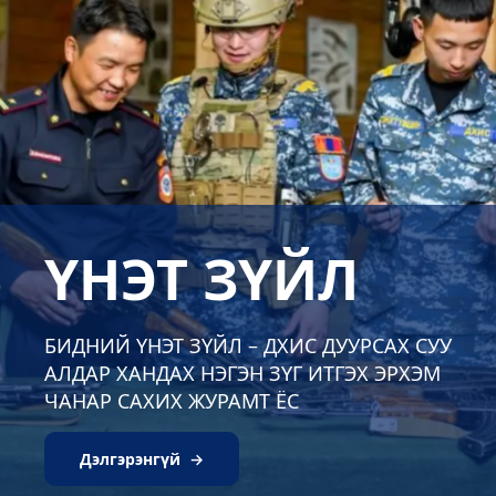
ҮНЭТ ЗҮЙЛ
БИДНИЙ ҮНЭТ ЗҮЙЛ – ДХИС ДУУРСАХ СУУ
АЛДАР ХАНДАХ НЭГЭН ЗҮГ ИТГЭХ ЭРХЭМ
ЧАНАР САХИХ ЖУРАМТ ЁС
Дэлгэрэнгүй →