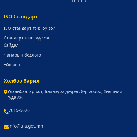
Шагнал
ISO Стандарт
ISO стандарт гэж юу вэ?
Стандарт нэвтрүүлсэн
байдал
Чанарын бодлого
Үйл явц
Холбоо барих
Улаанбаатар хот, Баянзүрх дүүрэг, 8-р хороо, Хилчний
гудамж
7015-5026
info@uia.gov.mn