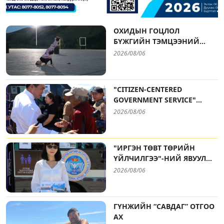
ОХИДЫН ГОЦЛОЛ
ОНЦЛОХ
БҮЖГИЙН ТЭМЦЭЭНИЙ
“АХЛАГЧ” МЭРГЭЖЛИЙН
АВАРГУУД ТОДОРЛОО
2026/08/06
БОЛОВСРОЛЫН СУРГУУЛИЙН НЭГ
ЖИЛИЙН СУРГАЛТЫН ЭЛСЭЛТИЙН
"CITIZEN-CENTERED
БҮРТГЭЛ ЭХЭЛЛЭЭ.
GOVERNMENT SERVICE"
MOBILE OFFICE OPERATES AT
2026/08/06
NARANTUUL TRADE CENTER
"ИРГЭН ТӨВТ ТӨРИЙН
ҮЙЛЧИЛГЭЭ"-НИЙ ЯВУУЛЫН
ОФФИС НАРАНТУУЛ
2026/08/06
ХУДАЛДААНЫ ТӨВД
АЖИЛЛАЛАА
ГҮНЖИЙН “САВДАГ” ОТГОО
АХ