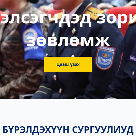
элсэгчдэд зор
зөвлөмж
Цааш үзэх
БҮРЭЛДЭХҮҮН СУРГУУЛИУД