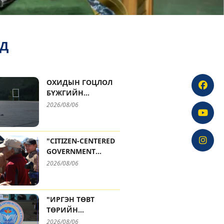
УД
ОХИДЫН ГОЦЛОЛ
БҮЖГИЙН
ТЭМЦЭЭНИЙ
2026/08/06
АВАРГУУД
ТОДОРЛОО
"CITIZEN-CENTERED
GOVERNMENT
SERVICE" MOBILE
2026/08/06
OFFICE OPERATES AT
NARANTUUL TRADE
CENTER
"ИРГЭН ТӨВТ
ТӨРИЙН
ҮЙЛЧИЛГЭЭ"-НИЙ
2026/08/06