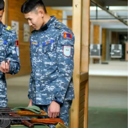
АЛСЫН ХАРАА
Шударга ёсыг дэлгэрүүлэгч, азийн тэргүүлэх
сургуулийн жишигт хүрнэ.
Дэлгэрэнгүй →