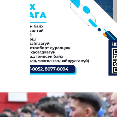
Ч” МЭРГЭЖЛИЙН БОЛОВСРОЛЫН СУРГУУЛИЙН 
 СУРГАЛТЫН ЭЛСЭЛТИЙН БҮРТГЭЛ ЭХЭЛЛЭЭ.