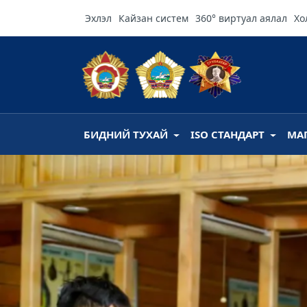
Эхлэл
Кайзан систем
360° виртуал аялал
Хо
БИДНИЙ ТУХАЙ
ISO СТАНДАРТ
МА