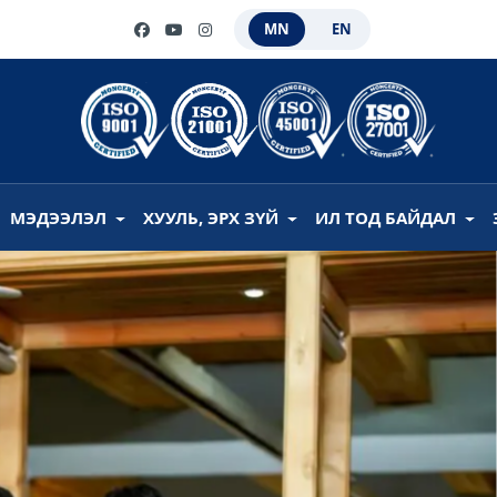
MN
EN
МЭДЭЭЛЭЛ
ХУУЛЬ, ЭРХ ЗҮЙ
ИЛ ТОД БАЙДАЛ